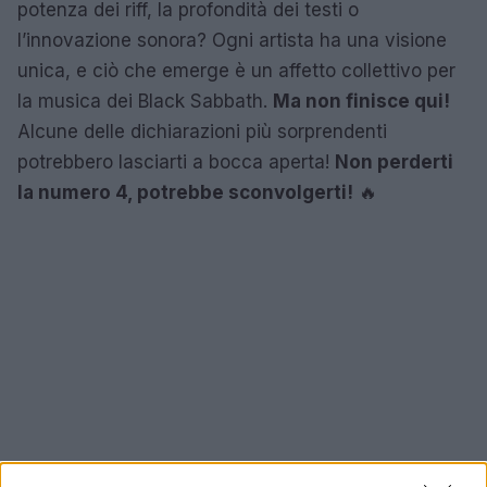
potenza dei riff, la profondità dei testi o
l’innovazione sonora? Ogni artista ha una visione
unica, e ciò che emerge è un affetto collettivo per
la musica dei Black Sabbath.
Ma non finisce qui!
Alcune delle dichiarazioni più sorprendenti
potrebbero lasciarti a bocca aperta!
Non perderti
la numero 4, potrebbe sconvolgerti!
🔥