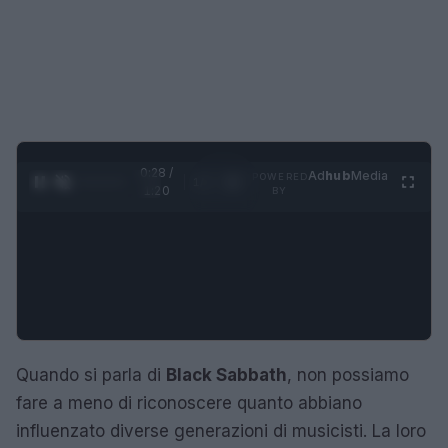
0:29 /
Ad
hub
Media
POWERED
1
/
4
1:20
BY
Quando si parla di
Black Sabbath
, non possiamo
fare a meno di riconoscere quanto abbiano
influenzato diverse generazioni di musicisti. La loro