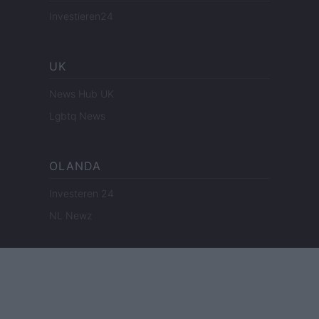
Investieren24
UK
News Hub UK
Lgbtq News
OLANDA
Investeren 24
NL Newz