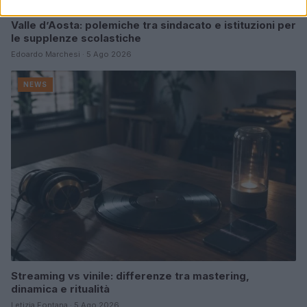
Valle d’Aosta: polemiche tra sindacato e istituzioni per
le supplenze scolastiche
Edoardo Marchesi · 5 Ago 2026
NEWS
Streaming vs vinile: differenze tra mastering,
dinamica e ritualità
Letizia Fontana · 5 Ago 2026