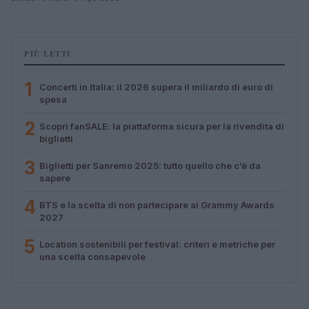
PIÙ LETTI
1
Concerti in Italia: il 2026 supera il miliardo di euro di
spesa
2
Scopri fanSALE: la piattaforma sicura per la rivendita di
biglietti
3
Biglietti per Sanremo 2025: tutto quello che c’è da
sapere
4
BTS e la scelta di non partecipare ai Grammy Awards
2027
5
Location sostenibili per festival: criteri e metriche per
una scelta consapevole