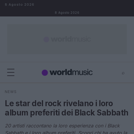
Salta al contenuto
8 Agosto 2026
8 Agosto 2026
⌕
×
⌕
NEWS
Cerca
Le star del rock rivelano i loro
album preferiti dei Black Sabbath
20 artisti raccontano la loro esperienza con i Black
Sabbath e i loro album preferiti. Scopri chi ha avuto la