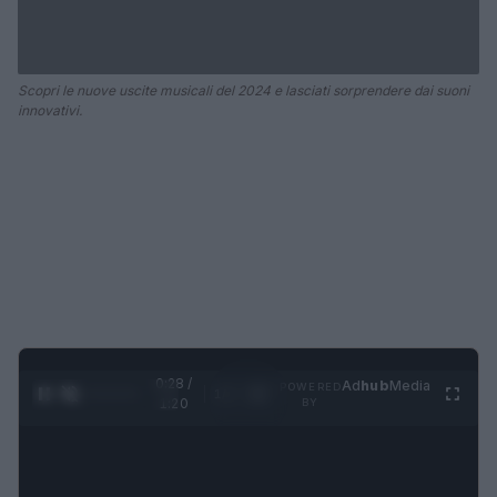
Scopri le nuove uscite musicali del 2024 e lasciati sorprendere dai suoni
innovativi.
0:28 /
Ad
hub
Media
POWERED
1
/
4
1:20
BY