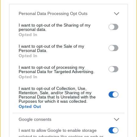
third parties.
Continua a leggere
Please note that this website/app uses one or more Google
Personal Data Processing Opt Outs
services and may gather and store information including but
not limited to your visit or usage behaviour. You may click to
I want to opt-out of the Sharing of my
NEWS
personal data.
grant or deny consent to Google and its third-party tags to
Opted In
use your data for below specified purposes in below Google
consent section.
I want to opt-out of the Sale of my
Personal Data.
Opted In
I want to opt-out of processing my
Personal Data for Targeted Advertising.
Opted In
I want to opt-out of Collection, Use,
Retention, Sale, and/or Sharing of my
Personal Data that Is Unrelated with the
Purposes for which it was collected.
Opted Out
Valle d’Aosta: polemiche tra sindacato e istituzioni per
le supplenze scolastiche
Google consents
Edoardo Marchesi · 5 Ago 2026
I want to allow Google to enable storage
related to advertising like cookies on web or