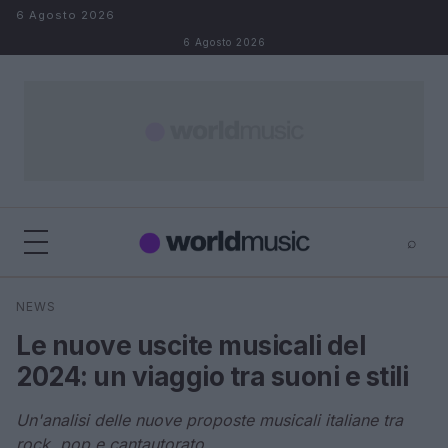
Salta al contenuto
6 Agosto 2026
6 Agosto 2026
⌕
×
⌕
NEWS
Cerca
Le nuove uscite musicali del
2024: un viaggio tra suoni e stili
Un'analisi delle nuove proposte musicali italiane tra
rock, pop e cantautorato.