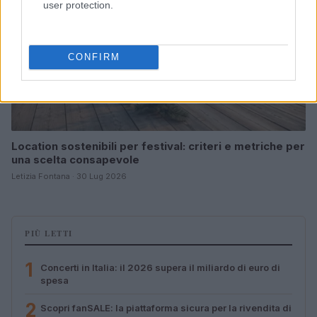
user protection.
CONFIRM
Location sostenibili per festival: criteri e metriche per
una scelta consapevole
Letizia Fontana · 30 Lug 2026
PIÙ LETTI
1
Concerti in Italia: il 2026 supera il miliardo di euro di
spesa
2
Scopri fanSALE: la piattaforma sicura per la rivendita di