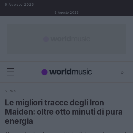
Salta al contenuto
9 Agosto 2026
9 Agosto 2026
⌕
×
⌕
NEWS
Cerca
Le migliori tracce degli Iron
Maiden: oltre otto minuti di pura
energia