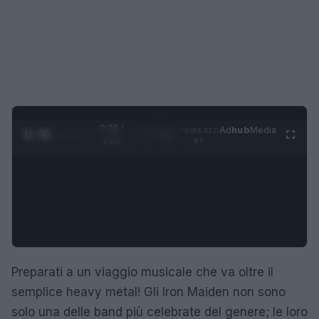
0:29 /
Ad
hub
Media
POWERED
1
/
4
1:21
BY
Preparati a un viaggio musicale che va oltre il
semplice heavy metal! Gli Iron Maiden non sono
solo una delle band più celebrate del genere; le loro