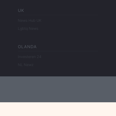
UK
News Hub UK
Lgbtq News
OLANDA
Investeren 24
NL Newz