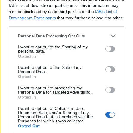
Infine, non possiamo dimenticare
“Paschendale”
,
IAB’s list of downstream participants. This information may
also be disclosed by us to third parties on the
IAB’s List of
che narra gli eventi della Terza Battaglia di Ypres.
Downstream Participants
that may further disclose it to other
Questa traccia è una delle più grandiose della
third parties.
band, con un’intensità che cresce man mano che
Please note that this website/app uses one or more Google
Personal Data Processing Opt Outs
la canzone si sviluppa. La potenza del testo e la
services and may gather and store information including but
complessità musicale la rendono un’esperienza
not limited to your visit or usage behaviour. You may click to
I want to opt-out of the Sharing of my
personal data.
grant or deny consent to Google and its third-party tags to
indimenticabile. Gli Iron Maiden non solo suonano,
Opted In
use your data for below specified purposes in below Google
raccontano storie che risuonano nel cuore di chi
consent section.
I want to opt-out of the Sale of my
Personal Data.
ascolta. Hai mai pensato a come la musica possa
Opted In
farci rivivere eventi storici in modo così profondo?
I want to opt-out of processing my
Personal Data for Targeted Advertising.
Queste otto canzoni non sono solo lunghe; sono
Opted In
veri e propri viaggi attraverso mondi fantastici e
I want to opt-out of Collection, Use,
storie epiche. Gli Iron Maiden hanno dimostrato che
Retention, Sale, and/or Sharing of my
Personal Data that Is Unrelated with the
il metal può essere tanto narrativo quanto potente.
Purposes for which it was collected.
Opted Out
Qual è la tua canzone preferita tra queste? Faccelo