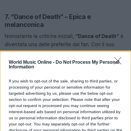
7. “Dance of Death” – Epica e
melanconica
Nonostante le critiche iniziali,
“Dance of Death”
è
diventata una delle preferite dai fan. Con il suo
tema di vita e morte, il brano è una riflessione
profonda sull’esistenza. La narrazione coinvolgente
World Music Online -
Do Not Process My Personal
Information
e la musica avvolgente rendono questa canzone
un vero capolavoro. La numero 7 ti porterà in un
If you wish to opt-out of the sale, sharing to third parties, or
viaggio emotivo che difficilmente dimenticherai. Ti
processing of your personal or sensitive information for
è mai capitato di ascoltare una canzone che ti ha
targeted advertising by us, please use the below opt-out
section to confirm your selection. Please note that after your
fatto riflettere sulla vita stessa?
opt-out request is processed you may continue seeing
interest-based ads based on personal information utilized by
8. “Paschendale” – La guerra
us or personal information disclosed to third parties prior to
raccontata attraverso la musica
your opt-out. You may separately opt-out of the further
disclosure of your personal information by third parties on the