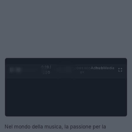
0:28 /
Ad
hub
Media
POWERED
1
/
4
1:20
BY
Nel mondo della musica, la passione per la