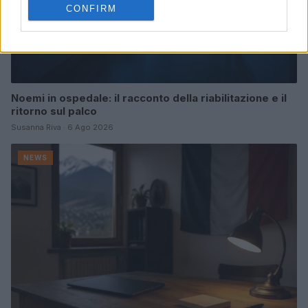
CONFIRM
Noemi in ospedale: il racconto della riabilitazione e il
ritorno sul palco
Susanna Riva · 6 Ago 2026
NEWS