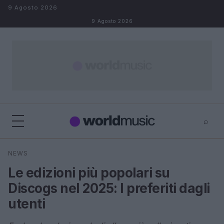
Salta al contenuto
9 Agosto 2026
9 Agosto 2026
⌕
×
⌕
NEWS
Cerca
Le edizioni più popolari su
Discogs nel 2025: I preferiti dagli
utenti