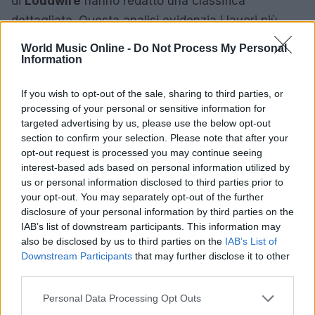
di
Loudwire
hanno redatto una classifica
dettagliata. Questa analisi evidenzia i lavori più
significativi dell’anno, mostrando come la musica
World Music Online -
Do Not Process My Personal
continui a sorprendere ed evolversi. I collezionisti,
Information
come di consueto, sono sempre alla ricerca del
If you wish to opt-out of the sale, sharing to third parties, or
prossimo grande titolo da inserire nelle loro
processing of your personal or sensitive information for
raccolte.
targeted advertising by us, please use the below opt-out
section to confirm your selection. Please note that after your
opt-out request is processed you may continue seeing
interest-based ads based on personal information utilized by
AUTORE
us or personal information disclosed to third parties prior to
Redazione
your opt-out. You may separately opt-out of the further
disclosure of your personal information by third parties on the
IAB’s list of downstream participants. This information may
also be disclosed by us to third parties on the
IAB’s List of
Downstream Participants
that may further disclose it to other
third parties.
Please note that this website/app uses one or more Google
Personal Data Processing Opt Outs
services and may gather and store information including but