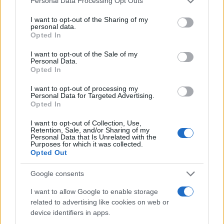
Personal Data Processing Opt Outs
services and may gather and store information including but
not limited to your visit or usage behaviour. You may click to
I want to opt-out of the Sharing of my
personal data.
grant or deny consent to Google and its third-party tags to
Opted In
use your data for below specified purposes in below Google
consent section.
I want to opt-out of the Sale of my
Personal Data.
Opted In
I want to opt-out of processing my
Personal Data for Targeted Advertising.
Noemi in ospedale: il racconto della riabilitazione e il
Opted In
ritorno sul palco
Susanna Riva · 6 Ago 2026
I want to opt-out of Collection, Use,
Retention, Sale, and/or Sharing of my
Personal Data that Is Unrelated with the
NEWS
Purposes for which it was collected.
Opted Out
Google consents
I want to allow Google to enable storage
related to advertising like cookies on web or
device identifiers in apps.