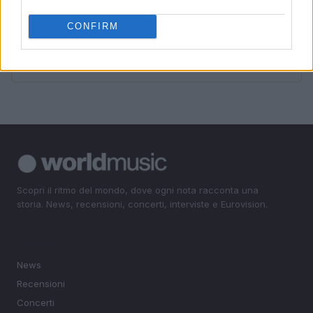
4
Fedez chiarisce la sua salute e i problemi relazionali in
diretta social
CONFIRM
5
Scopri fanSALE: la piattaforma sicura per la rivendita di
biglietti
Scopri il ritmo del mondo, dove ogni nota racconta una
storia. News, recensioni, concerti, interviste e Eurovision.
SEZIONI
News
Recensioni
Concerti