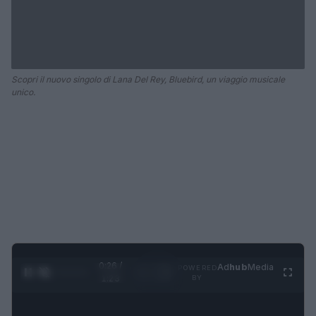
Scopri il nuovo singolo di Lana Del Rey, Bluebird, un viaggio musicale
unico.
0:27 /
Ad
hub
Media
POWERED
1
/
4
1:23
BY