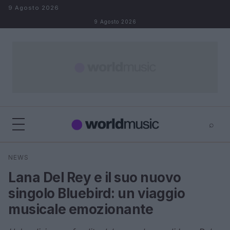
Salta al contenuto
9 Agosto 2026
9 Agosto 2026
⌕
×
⌕
NEWS
Cerca
Lana Del Rey e il suo nuovo
singolo Bluebird: un viaggio
musicale emozionante