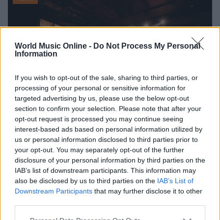
World Music Online -
Do Not Process My Personal
Information
If you wish to opt-out of the sale, sharing to third parties, or
processing of your personal or sensitive information for
targeted advertising by us, please use the below opt-out
section to confirm your selection. Please note that after your
opt-out request is processed you may continue seeing
interest-based ads based on personal information utilized by
Ariana Grande debutta al primo posto con Petal e
us or personal information disclosed to third parties prior to
annuncia una pausa dalla vita pubblica
your opt-out. You may separately opt-out of the further
Letizia Fontana · 8 Ago 2026
disclosure of your personal information by third parties on the
IAB’s list of downstream participants. This information may
NEWS
also be disclosed by us to third parties on the
IAB’s List of
Downstream Participants
that may further disclose it to other
third parties.
Please note that this website/app uses one or more Google