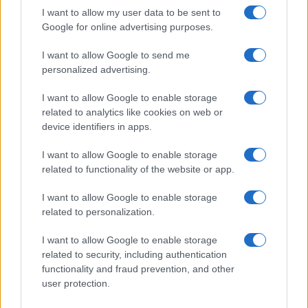
I want to allow my user data to be sent to
Google for online advertising purposes.
I want to allow Google to send me
personalized advertising.
Valle d’Aosta: polemiche tra sindacato e istituzioni per
le supplenze scolastiche
I want to allow Google to enable storage
Edoardo Marchesi · 5 Ago 2026
related to analytics like cookies on web or
device identifiers in apps.
I want to allow Google to enable storage
PIÙ LETTI
related to functionality of the website or app.
1
Crescente tensione in Medio Oriente: evacuazioni a
I want to allow Google to enable storage
Tiro, nuove sanzioni e pressioni internazionali
related to personalization.
2
Biglietti per Sanremo 2025: tutto quello che c’è da
I want to allow Google to enable storage
sapere
related to security, including authentication
functionality and fraud prevention, and other
3
Concerti in Italia: il 2026 supera il miliardo di euro di
user protection.
spesa