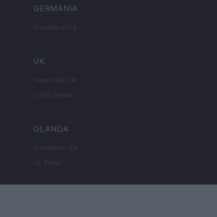
GERMANIA
Investieren24
UK
News Hub UK
Lgbtq News
OLANDA
Investeren 24
NL Newz