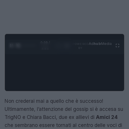
0:29 /
Ad
hub
Media
POWERED
1
/
4
1:21
BY
Non crederai mai a quello che è successo!
Ultimamente, l’attenzione del gossip si è accesa su
TrigNO e Chiara Bacci, due ex allievi di
Amici 24
che sembrano essere tornati al centro delle voci di