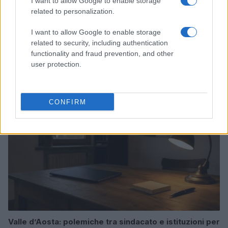
I want to allow Google to enable storage
related to personalization.
I want to allow Google to enable storage
Noemi in ospedale: il racconto della riabilitazione e il
related to security, including authentication
ritorno sul palco
functionality and fraud prevention, and other
Susanna Riva · 6 Ago 2026
user protection.
NEWS
CONFIRM
Valle d’Aosta: polemiche tra sindacato e istituzioni per