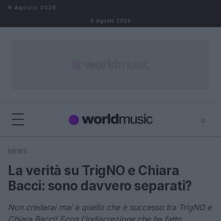
Salta al contenuto
9 Agosto 2026
9 Agosto 2026
⌕
×
⌕
NEWS
Cerca
La verità su TrigNO e Chiara
Bacci: sono davvero separati?
Non crederai mai a quello che è successo tra TrigNO e
Chiara Bacci! Ecco l'indiscrezione che ha fatto