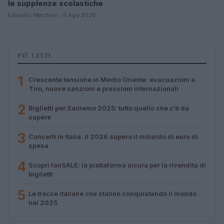
le supplenze scolastiche
Edoardo Marchesi · 5 Ago 2026
PIÙ LETTI
1
Crescente tensione in Medio Oriente: evacuazioni a
Tiro, nuove sanzioni e pressioni internazionali
2
Biglietti per Sanremo 2025: tutto quello che c’è da
sapere
3
Concerti in Italia: il 2026 supera il miliardo di euro di
spesa
4
Scopri fanSALE: la piattaforma sicura per la rivendita di
biglietti
5
Le tracce italiane che stanno conquistando il mondo
nel 2025