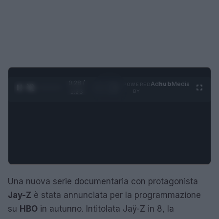
0:28 /
Ad
hub
Media
POWERED
1
/
4
1:23
BY
Una nuova serie documentaria con protagonista
Jay-Z
è stata annunciata per la programmazione
su
HBO
in autunno. Intitolata Jaÿ-Z in 8, la