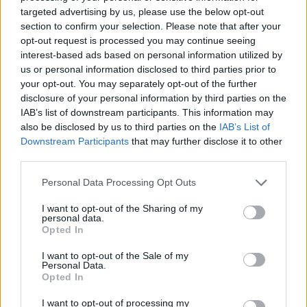
concerti tematici e il cofanetto da collezione,
targeted advertising by us, please use the below opt-out
mentre le performance dal vivo forniscono esempi
section to confirm your selection. Please note that after your
opt-out request is processed you may continue seeing
concreti e tangibili dei capitoli musicali discussi
interest-based ads based on personal information utilized by
nella serie. Per gli appassionati, si tratta di un
us or personal information disclosed to third parties prior to
pacchetto di esperienze complementari che va dal
your opt-out. You may separately opt-out of the further
disclosure of your personal information by third parties on the
racconto riflessivo alla celebrazione collettiva.
IAB’s list of downstream participants. This information may
also be disclosed by us to third parties on the
IAB’s List of
Downstream Participants
that may further disclose it to other
third parties.
AUTORE
Andrea Innocenti
Please note that this website/app uses one or more Google
Personal Data Processing Opt Outs
Andrea Innocenti ha coordinato dall'estero il
services and may gather and store information including but
rientro di una cronista napoletana durante una
not limited to your visit or usage behaviour. You may click to
I want to opt-out of the Sharing of my
personal data.
crisi diplomatica, gestendo contatti con
grant or deny consent to Google and its third-party tags to
Opted In
consolati; è corrispondente esteri che
use your data for below specified purposes in below Google
definisce linee editoriali sulla geopolitica. Nato
consent section.
I want to opt-out of the Sale of my
Personal Data.
a Napoli, parla dialetto locale e mantiene
Opted In
rapporti con ONG partenopee.
I want to opt-out of processing my