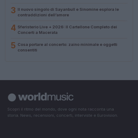
3
Il nuovo singolo di Sayanbull e Sinomine esplora le
contraddizioni dell’amore
4
Sferisterio Live + 2026: Il Cartellone Completo dei
Concerti a Macerata
5
Cosa portare al concerto: zaino minimale e oggetti
consentiti
Scopri il ritmo del mondo, dove ogni nota racconta una
storia. News, recensioni, concerti, interviste e Eurovision.
SEZIONI