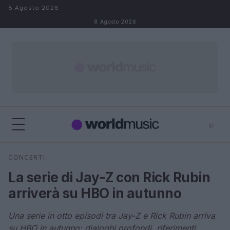
Salta al contenuto
8 Agosto 2026
8 Agosto 2026
⌕
×
⌕
CONCERTI
Cerca
La serie di Jay-Z con Rick Rubin
arriverà su HBO in autunno
Una serie in otto episodi tra Jay-Z e Rick Rubin arriva
su HBO in autunno: dialoghi profondi, riferimenti