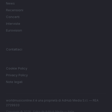
News
Recensioni
Concerti
Interviste
Eurovision
MAGAZINE
Contattaci
LEGALE
Cookie Policy
Privacy Policy
Note legali
worldmusiconline.it è una proprietà di AdHub Media S.r.l. — REA
2729933
Copyright © 2026 · Edito da AdHub Media — Italia