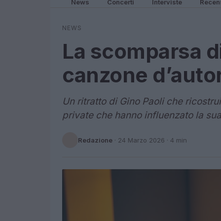
News
Concerti
Interviste
Recen
NEWS
La scomparsa di 
canzone d’autor
Un ritratto di Gino Paoli che ricostru
private che hanno influenzato la su
Redazione
·
24 Marzo 2026
· 4 min