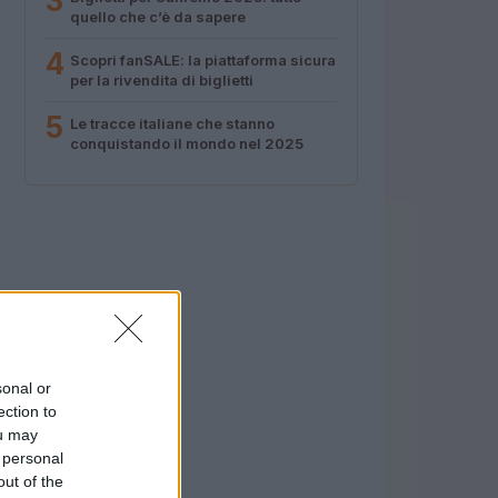
3
quello che c’è da sapere
4
Scopri fanSALE: la piattaforma sicura
per la rivendita di biglietti
5
Le tracce italiane che stanno
conquistando il mondo nel 2025
sonal or
ection to
ou may
 personal
out of the