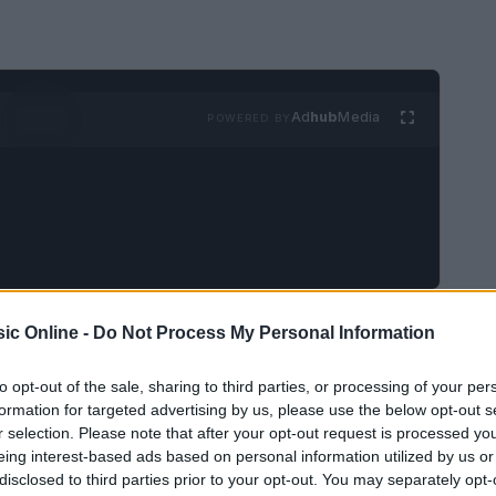
Ad
hub
Media
POWERED BY
6
è venuto a mancare
Gino Paoli
, figura centrale
ic Online -
Do Not Process My Personal Information
a
91 anni
e, secondo la famiglia, si è spento a
to opt-out of the sale, sharing to third parties, or processing of your per
ssa famiglia ha chiesto riservatezza nel dolore.
formation for targeted advertising by us, please use the below opt-out s
cordi da parte di colleghi e amici, che hanno
r selection. Please note that after your opt-out request is processed y
eing interest-based ads based on personal information utilized by us or
bbia segnato più generazioni.
disclosed to third parties prior to your opt-out. You may separately opt-