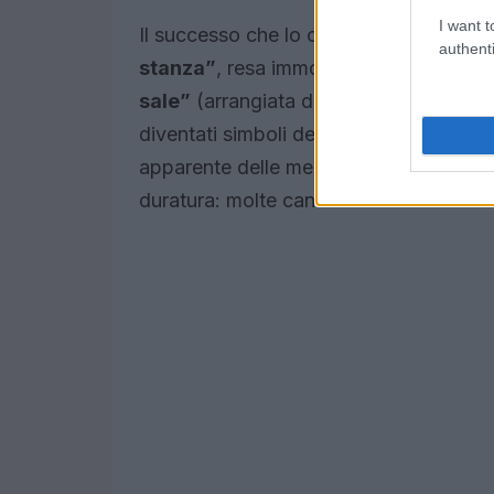
I want t
Il successo che lo consacrò anche come
authenti
stanza”
, resa immortale dall’interpret
sale”
(arrangiata da
Ennio Morricone
diventati simboli degli anni Sessanta. L
apparente delle melodie hanno reso la 
duratura: molte canzoni sono entrate nel