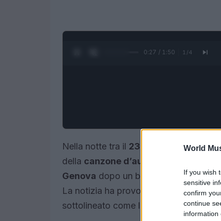
0:28 / 1:50
1
/
4
Nella notte tra il
23 e il 24 marzo 202
World Mus
della
canzone d’autore
italiana. Avev
If you wish 
Genova
dopo un breve ricovero: la ste
sensitive in
La notizia ha provocato un’ondata di ri
confirm you
continue se
sottolineato come la sua produzione a
information 