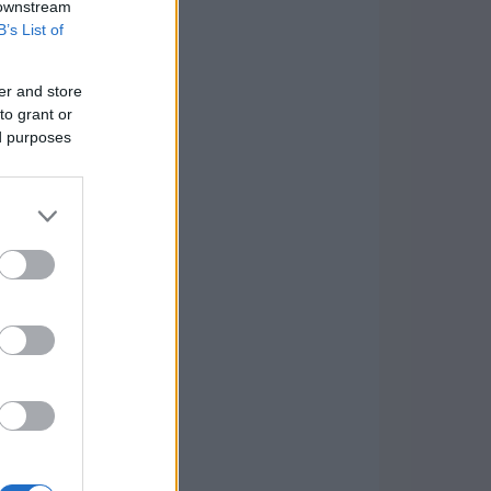
 downstream
B’s List of
er and store
to grant or
ed purposes