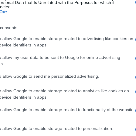
settembre 1934
, Paoli è stato culturalmente e
ersonal Data that Is Unrelated with the Purposes for which it
lected.
a della consacrazione ha svolto diversi lavori —
Out
ito la sua formazione artistica nei locali del
a cosiddetta
scuola genovese
. I suoi primi 45 giri
consents
empio
“La gatta”
non esplose subito, mentre fu
o allow Google to enable storage related to advertising like cookies on
evice identifiers in apps.
erpreti che ne valorizzarono i brani.
o allow my user data to be sent to Google for online advertising
razioni
s.
i e musicisti —
Luigi Tenco
,
Fabrizio De André
,
to allow Google to send me personalized advertising.
nnovò
la canzone italiana
. Questa rete umana e
o allow Google to enable storage related to analytics like cookies on
ra in strumenti di confessione: la
canzone
evice identifiers in apps.
e e modernità. I rapporti personali intrecciati in
o allow Google to enable storage related to functionality of the website
ere dei brani che seguirono.
o allow Google to enable storage related to personalization.
raversato decenni