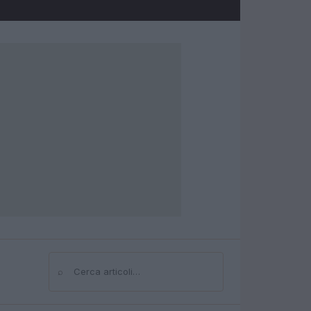
⌕
Cerca