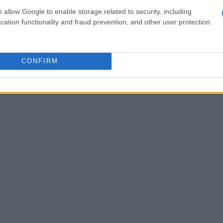
o allow Google to enable storage related to security, including
 autore per altri arrivò con
“Il cielo in una
cation functionality and fraud prevention, and other user protection.
azione di
Mina
, mentre pezzi come
“Sapore di
),
“Senza fine”
e
“Che cosa c’è”
sono
a forza delle sue parole e la semplicità
CONFIRM
sua produzione facilmente riconoscibile e
la memoria collettiva italiana.