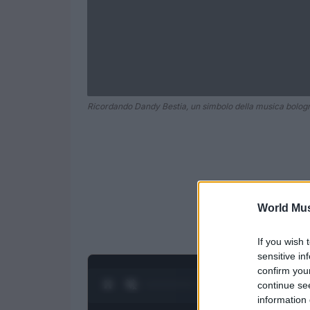
Ricordando Dandy Bestia, un simbolo della musica bologn
World Mus
If you wish 
sensitive in
confirm you
0:27 / 1:21
continue se
1
/
4
information 