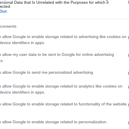
ersonal Data that Is Unrelated with the Purposes for which it
lected.
Out
consents
o allow Google to enable storage related to advertising like cookies on
evice identifiers in apps.
o allow my user data to be sent to Google for online advertising
s.
to allow Google to send me personalized advertising.
o allow Google to enable storage related to analytics like cookies on
evice identifiers in apps.
o allow Google to enable storage related to functionality of the website
Bestia è arrivata con la creazione degli
Skiantos
,
italiano. Insieme a Freak Antoni, Dandy ha dato
o allow Google to enable storage related to personalization.
ck, ironia e provocazione, diventando un