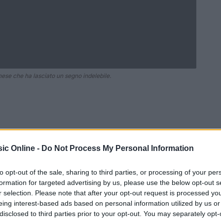
ese che ha lasciato un segno indelebile.
ic Online -
Do Not Process My Personal Information
to opt-out of the sale, sharing to third parties, or processing of your per
formation for targeted advertising by us, please use the below opt-out s
r selection. Please note that after your opt-out request is processed y
Ad
hub
Media
eing interest-based ads based on personal information utilized by us or
POWERED BY
disclosed to third parties prior to your opt-out. You may separately opt-