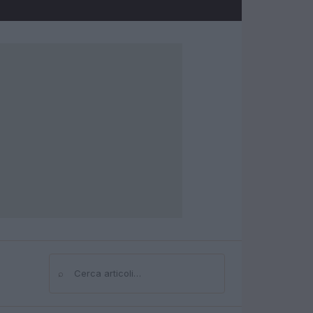
⌕
Cerca