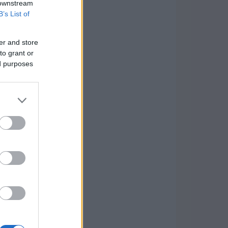
 downstream
B’s List of
er and store
to grant or
ed purposes