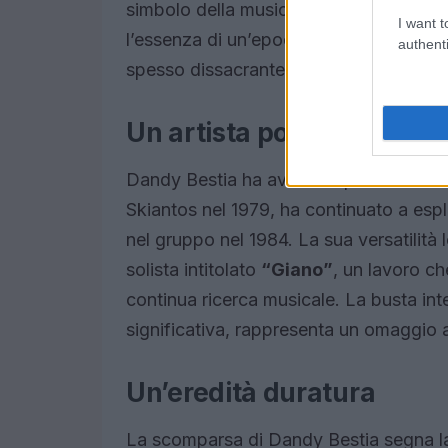
simbolo della musica alternativa degli 
I want t
l’essenza di un’epoca, affrontando temi 
authenti
spesso dissacrante.
Un artista poliedrico
Dandy Bestia ha avuto un percorso artis
Skiantos nel 1979, ha continuato a esp
nel gruppo nel 1984. La sua versatilità
solista intitolato
“Giano”
, un lavoro che
continua ricerca musicale. La busta int
significativa, rappresenta un omaggio al
Un’eredità duratura
La scomparsa di Dandy Bestia segna la 