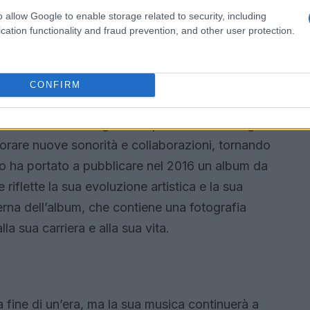
anni ’70. Gli Skiantos hanno saputo catturare
o allow Google to enable storage related to security, including
sociali e culturali con un linguaggio diretto e
cation functionality and fraud prevention, and other user protection.
CONFIRM
tico ricco e variegato. Dopo aver lasciato gli
lorare nuove sonorità e collaborazioni, tornando
 lo ha portato a pubblicare nel 2016 un album da
 riflette la sua evoluzione artistica e la sua
erna dell’album, che contiene una fotografia
la sua carriera e alla sua vita.
fine di un’era, ma la sua musica continuerà a