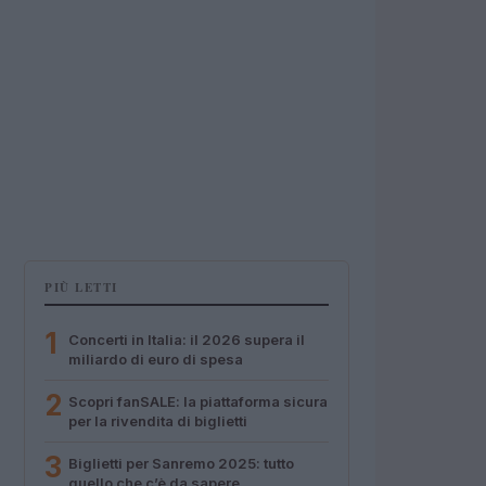
PIÙ LETTI
1
Concerti in Italia: il 2026 supera il
miliardo di euro di spesa
2
Scopri fanSALE: la piattaforma sicura
per la rivendita di biglietti
3
Biglietti per Sanremo 2025: tutto
quello che c’è da sapere