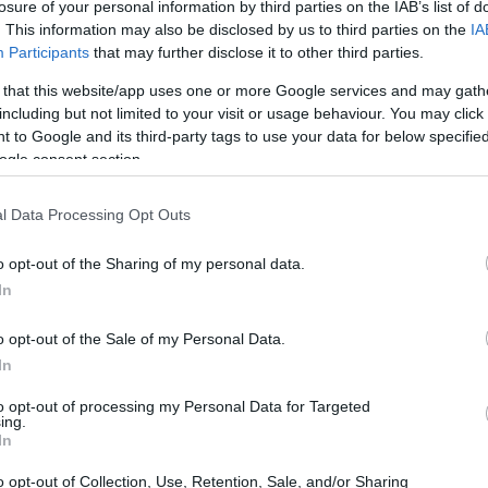
losure of your personal information by third parties on the IAB’s list of
. This information may also be disclosed by us to third parties on the
IA
Participants
that may further disclose it to other third parties.
 that this website/app uses one or more Google services and may gath
including but not limited to your visit or usage behaviour. You may click 
 to Google and its third-party tags to use your data for below specifi
ogle consent section.
i Dandy Bestia
l Data Processing Opt Outs
 Dandy Bestia, è stato un pilastro della scena
a Bologna, Dandy ha lasciato un segno indelebile
o opt-out of the Sharing of my personal data.
In
la sua creatività e al suo spirito innovativo. La
969 con la fondazione del gruppo
The Keys
, dove
o opt-out of the Sale of my Personal Data.
o come chitarrista e compositore.
In
to opt-out of processing my Personal Data for Targeted
ing.
In
o opt-out of Collection, Use, Retention, Sale, and/or Sharing