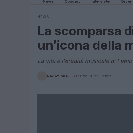
News
Concerti
Interviste
Recen
NEWS
La scomparsa di
un’icona della
La vita e l'eredità musicale di Fabio
Redazione
·
16 Marzo 2025
· 2 min