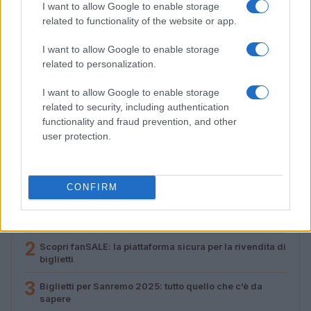
I want to allow Google to enable storage
related to functionality of the website or app.
I want to allow Google to enable storage
related to personalization.
Streaming vs vinile: differenze tra mastering,
I want to allow Google to enable storage
dinamica e ritualità
related to security, including authentication
Letizia Fontana · 5 Ago 2026
functionality and fraud prevention, and other
user protection.
PIÙ LETTI
CONFIRM
1
Concerti in Italia: il 2026 supera il miliardo di euro di
spesa
2
Scopri fanSALE: la piattaforma sicura per la rivendita di
biglietti
3
Biglietti per Sanremo 2025: tutto quello che c’è da
sapere