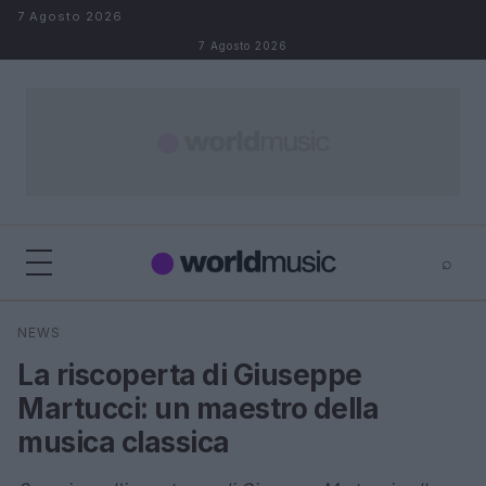
Salta al contenuto
7 Agosto 2026
7 Agosto 2026
⌕
×
⌕
NEWS
Cerca
La riscoperta di Giuseppe
Martucci: un maestro della
musica classica