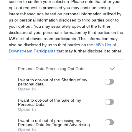
section to confirm your selection. Please note that after your
NEWS
opt-out request is processed you may continue seeing
interest-based ads based on personal information utilized by
us or personal information disclosed to third parties prior to
your opt-out. You may separately opt-out of the further
disclosure of your personal information by third parties on the
IAB’s list of downstream participants. This information may
also be disclosed by us to third parties on the
IAB’s List of
Downstream Participants
that may further disclose it to other
third parties.
Please note that this website/app uses one or more Google
Personal Data Processing Opt Outs
services and may gather and store information including but
not limited to your visit or usage behaviour. You may click to
I want to opt-out of the Sharing of my
personal data.
Noemi in ospedale: il racconto della riabilitazione e il
grant or deny consent to Google and its third-party tags to
Opted In
ritorno sul palco
use your data for below specified purposes in below Google
consent section.
Susanna Riva · 6 Ago 2026
I want to opt-out of the Sale of my
Personal Data.
Opted In
NEWS
I want to opt-out of processing my
Personal Data for Targeted Advertising.
Opted In