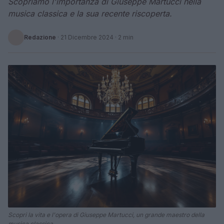
Scopriamo l'importanza di Giuseppe Martucci nella
musica classica e la sua recente riscoperta.
Redazione
·
21 Dicembre 2024
· 2 min
Scopri la vita e l'opera di Giuseppe Martucci, un grande maestro della
musica classica.