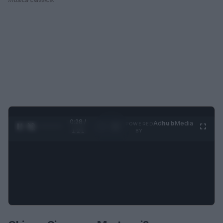
0:29 /
Ad
hub
Media
POWERED
1
/
4
1:21
BY