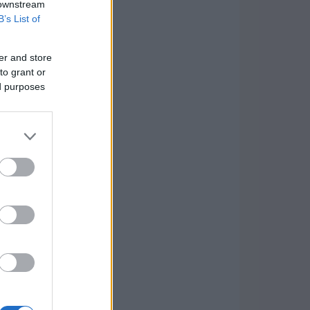
 downstream
B’s List of
er and store
to grant or
ed purposes