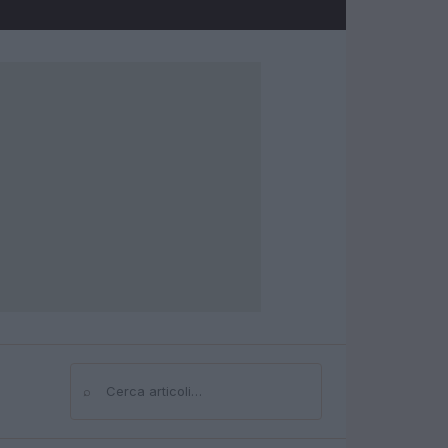
⌕
Cerca