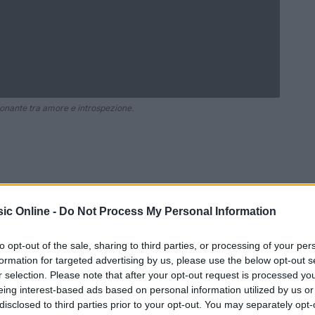
ionante tra amore e introspezione.
ic Online -
Do Not Process My Personal Information
to opt-out of the sale, sharing to third parties, or processing of your per
formation for targeted advertising by us, please use the below opt-out s
r selection. Please note that after your opt-out request is processed y
Ad
hub
Media
eing interest-based ads based on personal information utilized by us or
POWERED BY
disclosed to third parties prior to your opt-out. You may separately opt-