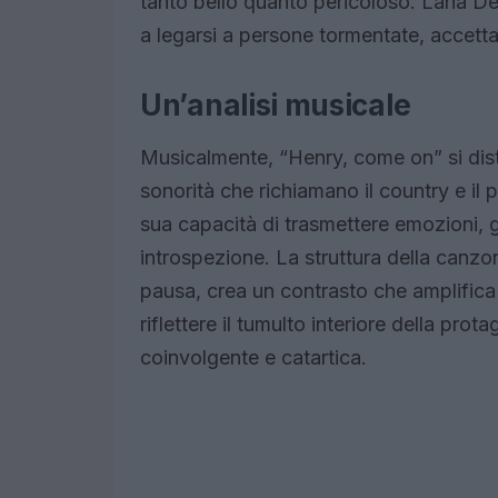
tanto bello quanto pericoloso. Lana De
a legarsi a persone tormentate, accettand
Un’analisi musicale
Musicalmente, “Henry, come on” si dist
sonorità che richiamano il country e il 
sua capacità di trasmettere emozioni, g
introspezione. La struttura della canzone
pausa, crea un contrasto che amplific
riflettere il tumulto interiore della pro
coinvolgente e catartica.