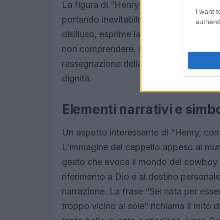
La figura di “Henry” diventa simbolo d
I want t
portando inevitabilmente alla distruzio
authenti
disilluso, esprime la fatica di dover s
non comprendere. La ripetizione dell’id
rassegnazione della protagonista, che a
dignità.
Elementi narrativi e simb
Un aspetto interessante di “Henry, come
L’immagine del cappello appeso al muro
gesto che evoca il mondo dei cowboy e d
riferimento a Dio e al destino persona
narrazione. La frase “Sei nata per esse
troppo vicino al sole” richiama il mito