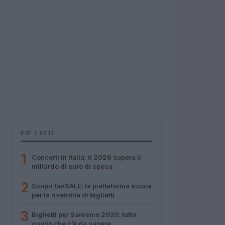
PIÙ LETTI
1
Concerti in Italia: il 2026 supera il
miliardo di euro di spesa
2
Scopri fanSALE: la piattaforma sicura
per la rivendita di biglietti
3
Biglietti per Sanremo 2025: tutto
quello che c’è da sapere