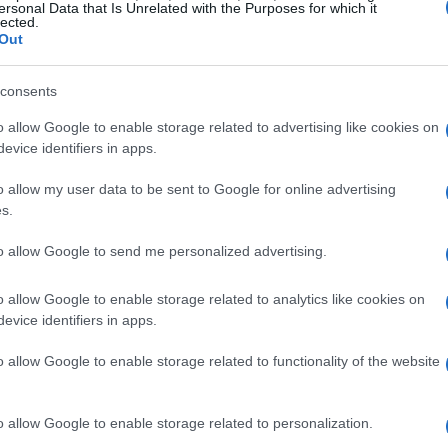
ersonal Data that Is Unrelated with the Purposes for which it
lected.
Out
consents
o allow Google to enable storage related to advertising like cookies on
evice identifiers in apps.
o allow my user data to be sent to Google for online advertising
s.
to allow Google to send me personalized advertising.
o allow Google to enable storage related to analytics like cookies on
evice identifiers in apps.
ome on’
o allow Google to enable storage related to functionality of the website
elazione che giunge al termine, un momento di
o allow Google to enable storage related to personalization.
nde conto che non può più salvare l’altra persona.