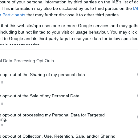
losure of your personal information by third parties on the IAB’s list of
. This information may also be disclosed by us to third parties on the
IA
Participants
that may further disclose it to other third parties.
 that this website/app uses one or more Google services and may gath
including but not limited to your visit or usage behaviour. You may click 
 to Google and its third-party tags to use your data for below specifi
ogle consent section.
zone
l Data Processing Opt Outs
ry, come on”, si presenta come una ballata
e corde più sensibili dell’animo umano. Scritto
o opt-out of the Sharing of my personal data.
In
rd e prodotto da Drew Erickson, il brano affronta
a e la consapevolezza di sé. La canzone si
o opt-out of the Sale of my Personal Data.
ematografico, che invita l’ascoltatore a immergersi
In
to opt-out of processing my Personal Data for Targeted
ing.
In
o opt-out of Collection, Use, Retention, Sale, and/or Sharing