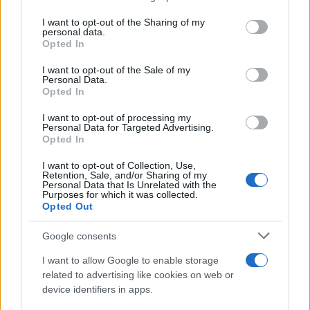
services and may gather and store information including but
not limited to your visit or usage behaviour. You may click to
I want to opt-out of the Sharing of my
personal data.
grant or deny consent to Google and its third-party tags to
Opted In
use your data for below specified purposes in below Google
consent section.
I want to opt-out of the Sale of my
Personal Data.
Opted In
I want to opt-out of processing my
Personal Data for Targeted Advertising.
Opted In
I want to opt-out of Collection, Use,
Retention, Sale, and/or Sharing of my
Francesco Guccini: la Rai ricorda il grande cantautore
Personal Data that Is Unrelated with the
con programmi dedicati
Purposes for which it was collected.
Opted Out
Cristian Castiglioni · 9 Ago 2026
Google consents
NEWS
I want to allow Google to enable storage
related to advertising like cookies on web or
device identifiers in apps.