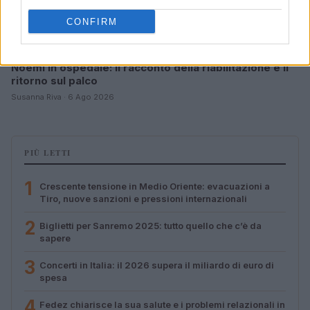
CONFIRM
Noemi in ospedale: il racconto della riabilitazione e il
ritorno sul palco
Susanna Riva · 6 Ago 2026
PIÙ LETTI
1
Crescente tensione in Medio Oriente: evacuazioni a
Tiro, nuove sanzioni e pressioni internazionali
2
Biglietti per Sanremo 2025: tutto quello che c’è da
sapere
3
Concerti in Italia: il 2026 supera il miliardo di euro di
spesa
4
Fedez chiarisce la sua salute e i problemi relazionali in