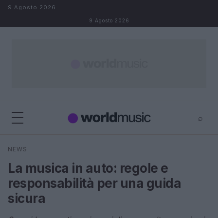
Salta al contenuto
9 Agosto 2026
9 Agosto 2026
⌕
×
⌕
NEWS
Cerca
La musica in auto: regole e
responsabilità per una guida
sicura