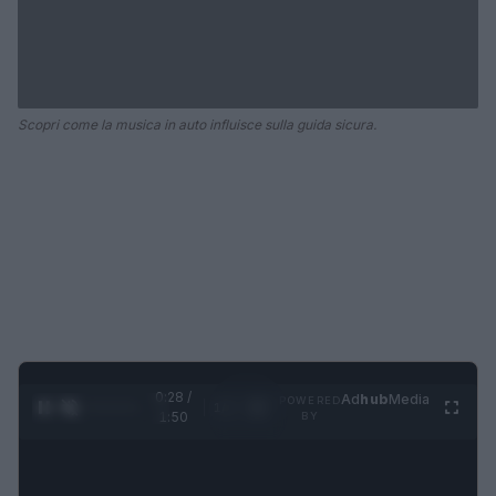
Scopri come la musica in auto influisce sulla guida sicura.
0:28 /
Ad
hub
Media
POWERED
1
/
4
1:50
BY