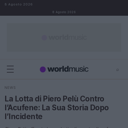
Salta al contenuto
8 Agosto 2026
8 Agosto 2026
⌕
×
⌕
NEWS
Cerca
La Lotta di Piero Pelù Contro
l’Acufene: La Sua Storia Dopo
l’Incidente