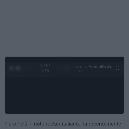
0:28 /
Ad
hub
Media
POWERED
1
/
4
1:50
BY
Piero Pelù, il noto rocker italiano, ha recentemente