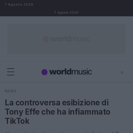
Salta al contenuto
7 Agosto 2026
7 Agosto 2026
⌕
×
⌕
NEWS
Cerca
La controversa esibizione di
Tony Effe che ha infiammato
TikTok