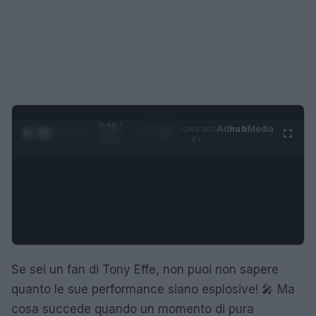
0:29 /
Ad
hub
Media
POWERED
1
/
4
1:21
BY
Se sei un fan di Tony Effe, non puoi non sapere
quanto le sue performance siano esplosive! 🎤 Ma
cosa succede quando un momento di pura