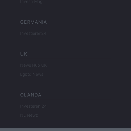
InvestirMag
GERMANIA
Investieren24
UK
News Hub UK
Lgbtq News
OLANDA
Investeren 24
NL Newz