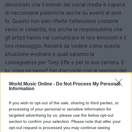
dimostrato che il mondo dei social media è capace
di riaccendere polemiche anche su eventi di anni
fa. Questo non solo riflette l’attenzione costante
verso le celebrità, ma anche la responsabilità che
gli artisti hanno nel comunicare le loro emozioni e il
loro messaggio. Resterà da vedere come questa
situazione evolverà e quali saranno le
conseguenze per Tony Effe e per la sua carriera. E
tu, cosa ne pensi? Sei d’accordo con le reazioni del
pubblico?
World Music Online -
Do Not Process My Personal
Information
If you wish to opt-out of the sale, sharing to third parties, or
processing of your personal or sensitive information for
targeted advertising by us, please use the below opt-out
section to confirm your selection. Please note that after your
opt-out request is processed you may continue seeing