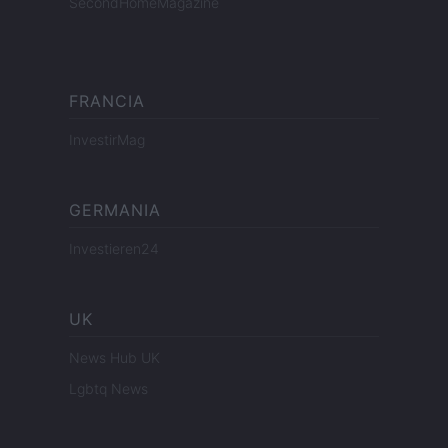
SecondHomeMagazine
FRANCIA
InvestirMag
GERMANIA
Investieren24
UK
News Hub UK
Lgbtq News