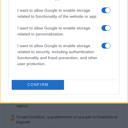
I want to allow Google to enable storage
related to functionality of the website or app.
I want to allow Google to enable storage
related to personalization.
I want to allow Google to enable storage
Streaming vs vinile: differenze tra mastering,
related to security, including authentication
dinamica e ritualità
functionality and fraud prevention, and other
user protection.
Letizia Fontana · 5 Ago 2026
CONFIRM
PIÙ LETTI
1
Concerti in Italia: il 2026 supera il miliardo di euro di
spesa
2
Scopri fanSALE: la piattaforma sicura per la rivendita di
biglietti