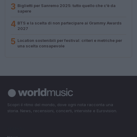
3
Biglietti per Sanremo 2025: tutto quello che c’è da
sapere
4
BTS e la scelta di non partecipare ai Grammy Awards
2027
5
Location sostenibili per festival: criteri e metriche per
una scelta consapevole
Scopri il ritmo del mondo, dove ogni nota racconta una
storia. News, recensioni, concerti, interviste e Eurovision.
SEZIONI