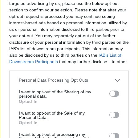
Continua a leggere
targeted advertising by us, please use the below opt-out
section to confirm your selection. Please note that after your
opt-out request is processed you may continue seeing
NEWS
interest-based ads based on personal information utilized by
us or personal information disclosed to third parties prior to
your opt-out. You may separately opt-out of the further
disclosure of your personal information by third parties on the
IAB’s list of downstream participants. This information may
also be disclosed by us to third parties on the
IAB’s List of
Downstream Participants
that may further disclose it to other
third parties.
Please note that this website/app uses one or more Google
Personal Data Processing Opt Outs
services and may gather and store information including but
not limited to your visit or usage behaviour. You may click to
I want to opt-out of the Sharing of my
personal data.
grant or deny consent to Google and its third-party tags to
Opted In
use your data for below specified purposes in below Google
Noemi in ospedale: il racconto della riabilitazione e il
consent section.
ritorno sul palco
I want to opt-out of the Sale of my
Personal Data.
Susanna Riva · 6 Ago 2026
Opted In
NEWS
I want to opt-out of processing my