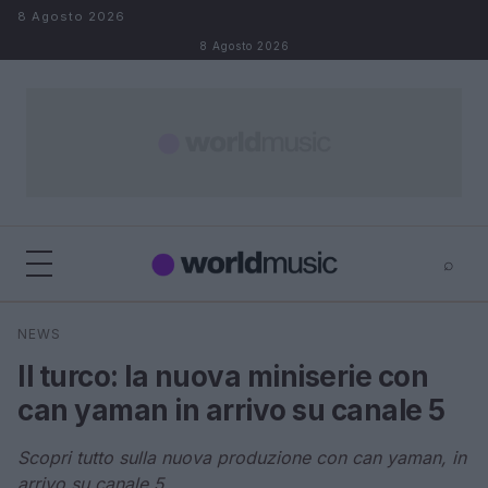
Salta al contenuto
8 Agosto 2026
8 Agosto 2026
⌕
×
⌕
NEWS
Cerca
Il turco: la nuova miniserie con
can yaman in arrivo su canale 5
Scopri tutto sulla nuova produzione con can yaman, in
arrivo su canale 5.