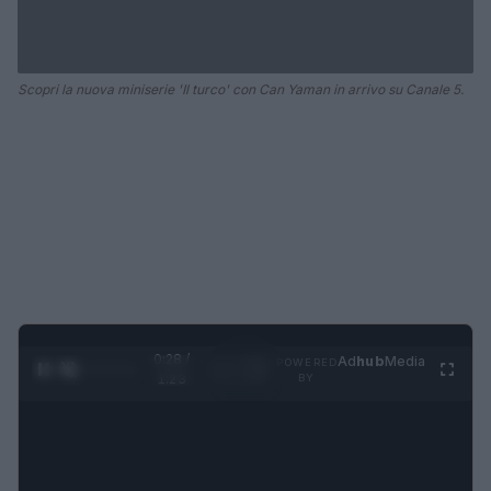
Scopri la nuova miniserie 'Il turco' con Can Yaman in arrivo su Canale 5.
0:28 /
Ad
hub
Media
POWERED
1
/
4
1:23
BY