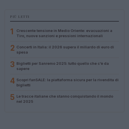
PIÙ LETTI
1
Crescente tensione in Medio Oriente: evacuazioni a
Tiro, nuove sanzioni e pressioni internazionali
2
Concerti in Italia: il 2026 supera il miliardo di euro di
spesa
3
Biglietti per Sanremo 2025: tutto quello che c’è da
sapere
4
Scopri fanSALE: la piattaforma sicura per la rivendita di
biglietti
5
Le tracce italiane che stanno conquistando il mondo
nel 2025