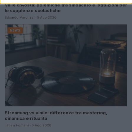
Valle d’Aosta: polemiche tra sindacato e istituzioni per
le supplenze scolastiche
Edoardo Marchesi · 5 Ago 2026
NEWS
Streaming vs vinile: differenze tra mastering,
dinamica e ritualità
Letizia Fontana · 5 Ago 2026