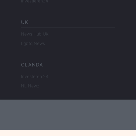
Investieren24
UK
News Hub UK
Lgbtq News
OLANDA
Investeren 24
NL Newz