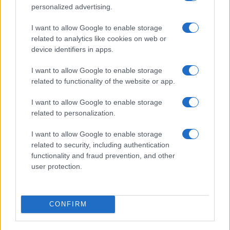
personalized advertising.
I want to allow Google to enable storage
related to analytics like cookies on web or
device identifiers in apps.
Noemi in ospedale: il racconto della riabilitazione e il
ritorno sul palco
I want to allow Google to enable storage
Susanna Riva · 6 Ago 2026
related to functionality of the website or app.
NEWS
I want to allow Google to enable storage
related to personalization.
I want to allow Google to enable storage
related to security, including authentication
functionality and fraud prevention, and other
user protection.
CONFIRM