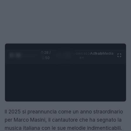
0:29 /
Ad
hub
Media
POWERED
1
/
4
1:50
BY
Il 2025 si preannuncia come un anno straordinario
per Marco Masini, il cantautore che ha segnato la
musica italiana con le sue melodie indimenticabili.