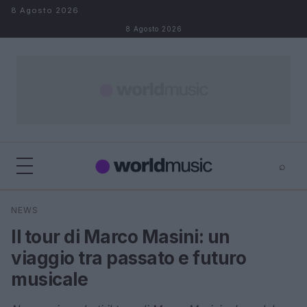
Salta al contenuto
8 Agosto 2026
8 Agosto 2026
⌕
×
⌕
NEWS
Cerca
Il tour di Marco Masini: un
viaggio tra passato e futuro
musicale