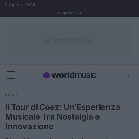
Salta al contenuto
9 Agosto 2026
9 Agosto 2026
⌕
×
⌕
NEWS
Cerca
Il Tour di Coez: Un’Esperienza
Musicale Tra Nostalgia e
Innovazione