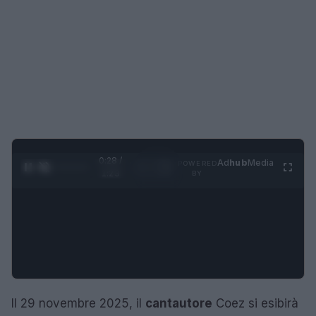
0:29 /
Ad
hub
Media
POWERED
1
/
4
1:23
BY
Il 29 novembre 2025, il
cantautore
Coez si esibirà