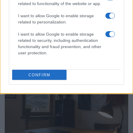
related to functionality of the website or app.
I want to allow Google to enable storage
related to personalization.
I want to allow Google to enable storage
related to security, including authentication
functionality and fraud prevention, and other
Noemi in ospedale: il racconto della riabilitazione e il
user protection.
ritorno sul palco
Susanna Riva · 6 Ago 2026
CONFIRM
NEWS