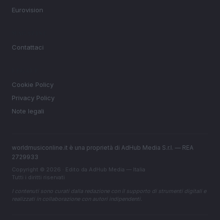
Eurovision
MAGAZINE
Contattaci
LEGALE
Cookie Policy
Privacy Policy
Note legali
worldmusiconline.it è una proprietà di AdHub Media S.r.l. — REA
2729933
Copyright © 2026 · Edito da AdHub Media — Italia
Tutti i diritti riservati
I contenuti sono curati dalla redazione con il supporto di strumenti digitali e
realizzati in collaborazione con autori indipendenti.