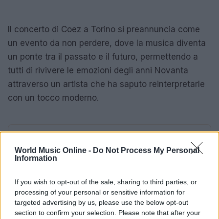
Il concerto di Coez a Torino si preannuncia come
un evento da non perdere, dove la musica diventa
un ponte tra il passato e il futuro, permettendo a
tutti di rivivere le emozioni degli anni Novanta
attraverso un artista che ha saputo reinterpretarle
con un tocco moderno.
AUTORE
Redazione
World Music Online -
Do Not Process My Personal
Information
If you wish to opt-out of the sale, sharing to third parties, or
processing of your personal or sensitive information for
targeted advertising by us, please use the below opt-out
section to confirm your selection. Please note that after your