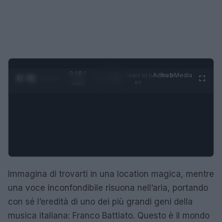
0:29 /
Ad
hub
Media
POWERED
1
/
4
1:23
BY
Immagina di trovarti in una location magica, mentre
una voce inconfondibile risuona nell’aria, portando
con sé l’eredità di uno dei più grandi geni della
musica italiana: Franco Battiato. Questo è il mondo