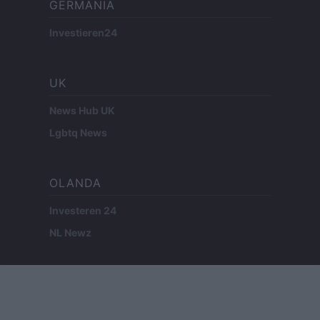
GERMANIA
Investieren24
UK
News Hub UK
Lgbtq News
OLANDA
Investeren 24
NL Newz