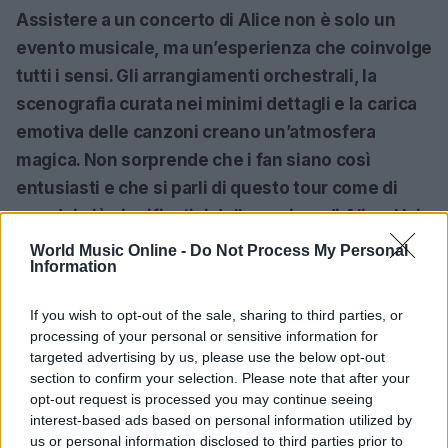
Assistere a un concerto di Alice non è solo un
evento musicale, ma un’esperienza che coinvolge
tutti i sensi. Gli arrangiamenti orchestrali, la
scenografia curata nei minimi dettagli e la carica
emotiva delle canzoni creano un’atmosfera
magica. Non sorprende che i fan siano così
entusiasti e che si parli di questo tour come di
uno dei più significativi della carriera di Alice. Hai
mai vissuto un concerto che ti ha fatto vibrare
World Music Online -
Do Not Process My Personal
Information
l’anima?<\/p>
If you wish to opt-out of the sale, sharing to third parties, or
Se sei un amante della musica di Battiato o
processing of your personal or sensitive information for
semplicemente desideri vivere un evento che
targeted advertising by us, please use the below opt-out
parla di emozioni vere, non puoi perderti le
section to confirm your selection. Please note that after your
opt-out request is processed you may continue seeing
prossime date. E chissà, magari avrai l’occasione
interest-based ads based on personal information utilized by
di ascoltare in anteprima anche nuove
us or personal information disclosed to third parties prior to