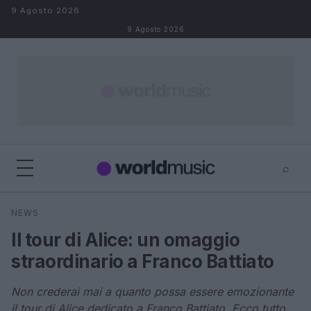
Salta al contenuto
9 Agosto 2026
9 Agosto 2026
⌕
×
⌕
NEWS
Cerca
Il tour di Alice: un omaggio
straordinario a Franco Battiato
Non crederai mai a quanto possa essere emozionante
il tour di Alice dedicato a Franco Battiato. Ecco tutto