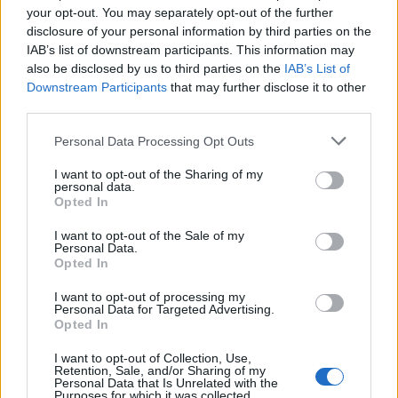
interpretazioni che Alice ha in serbo per il suo
your opt-out. You may separately opt-out of the further
disclosure of your personal information by third parties on the
pubblico. Resta sintonizzato e preparati a lasciarti
IAB’s list of downstream participants. This information may
emozionare! 🔥✨<\/p>
also be disclosed by us to third parties on the
IAB’s List of
Downstream Participants
that may further disclose it to other
third parties.
AUTORE
Please note that this website/app uses one or more Google
Personal Data Processing Opt Outs
Redazione
services and may gather and store information including but
not limited to your visit or usage behaviour. You may click to
I want to opt-out of the Sharing of my
personal data.
grant or deny consent to Google and its third-party tags to
Opted In
use your data for below specified purposes in below Google
consent section.
I want to opt-out of the Sale of my
Personal Data.
Opted In
I want to opt-out of processing my
Personal Data for Targeted Advertising.
Opted In
I want to opt-out of Collection, Use,
Retention, Sale, and/or Sharing of my
Personal Data that Is Unrelated with the
Purposes for which it was collected.