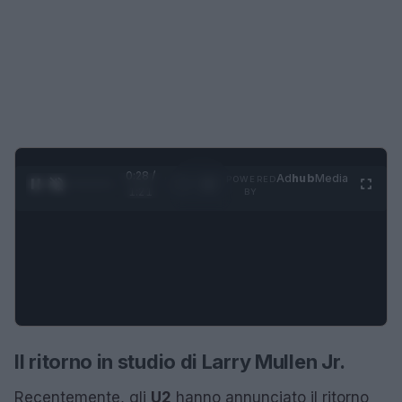
0:29 /
Ad
hub
Media
POWERED
1
/
4
1:21
BY
Il ritorno in studio di Larry Mullen Jr.
Recentemente, gli
U2
hanno annunciato il ritorno