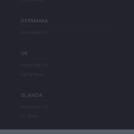
GERMANIA
Investieren24
UK
News Hub UK
Lgbtq News
OLANDA
Investeren 24
NL Newz