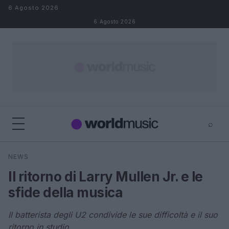
Salta al contenuto
6 Agosto 2026
6 Agosto 2026
⌕
×
⌕
NEWS
Cerca
Il ritorno di Larry Mullen Jr. e le
sfide della musica
Il batterista degli U2 condivide le sue difficoltà e il suo
ritorno in studio