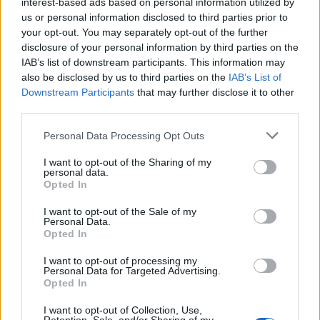
interest-based ads based on personal information utilized by
us or personal information disclosed to third parties prior to
your opt-out. You may separately opt-out of the further
disclosure of your personal information by third parties on the
IAB’s list of downstream participants. This information may
also be disclosed by us to third parties on the
IAB’s List of
Downstream Participants
that may further disclose it to other
third parties.
Please note that this website/app uses one or more Google
Personal Data Processing Opt Outs
services and may gather and store information including but
Valle d’Aosta: polemiche tra sindacato e istituzioni per
not limited to your visit or usage behaviour. You may click to
I want to opt-out of the Sharing of my
le supplenze scolastiche
personal data.
grant or deny consent to Google and its third-party tags to
Edoardo Marchesi · 5 Ago 2026
Opted In
use your data for below specified purposes in below Google
consent section.
I want to opt-out of the Sale of my
NEWS
Personal Data.
Opted In
I want to opt-out of processing my
Personal Data for Targeted Advertising.
Opted In
I want to opt-out of Collection, Use,