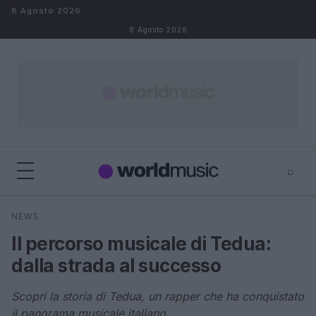
Salta al contenuto
8 Agosto 2026
8 Agosto 2026
⌕
×
⌕
NEWS
Cerca
Il percorso musicale di Tedua:
dalla strada al successo
Scopri la storia di Tedua, un rapper che ha conquistato
il panorama musicale italiano.