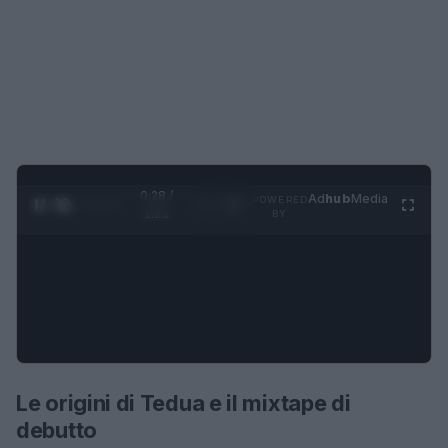
0:28 /
Ad
hub
Media
POWERED
1
/
4
1:21
BY
Le origini di Tedua e il mixtape di
debutto