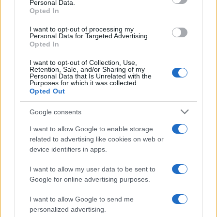
Personal Data.
Opted In
Noemi in ospedale: il racconto della riabilitazione e il
ritorno sul palco
I want to opt-out of processing my
Personal Data for Targeted Advertising.
Susanna Riva · 6 Ago 2026
Opted In
I want to opt-out of Collection, Use,
NEWS
Retention, Sale, and/or Sharing of my
Personal Data that Is Unrelated with the
Purposes for which it was collected.
Opted Out
Google consents
I want to allow Google to enable storage
related to advertising like cookies on web or
device identifiers in apps.
I want to allow my user data to be sent to
Google for online advertising purposes.
Valle d’Aosta: polemiche tra sindacato e istituzioni per
I want to allow Google to send me
le supplenze scolastiche
personalized advertising.