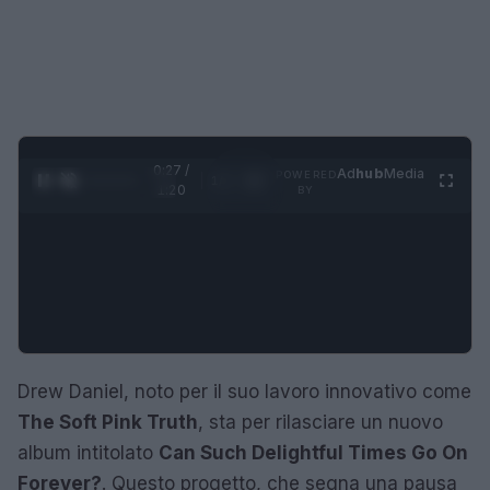
0:28 /
Ad
hub
Media
POWERED
1
/
4
1:20
BY
Drew Daniel, noto per il suo lavoro innovativo come
The Soft Pink Truth
, sta per rilasciare un nuovo
album intitolato
Can Such Delightful Times Go On
Forever?
. Questo progetto, che segna una pausa