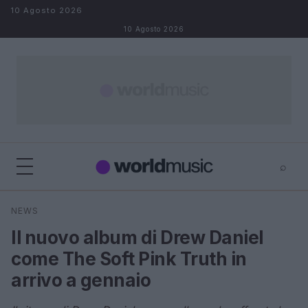
Salta al contenuto
10 Agosto 2026
10 Agosto 2026
⌕
×
⌕
NEWS
Cerca
Il nuovo album di Drew Daniel
come The Soft Pink Truth in
arrivo a gennaio