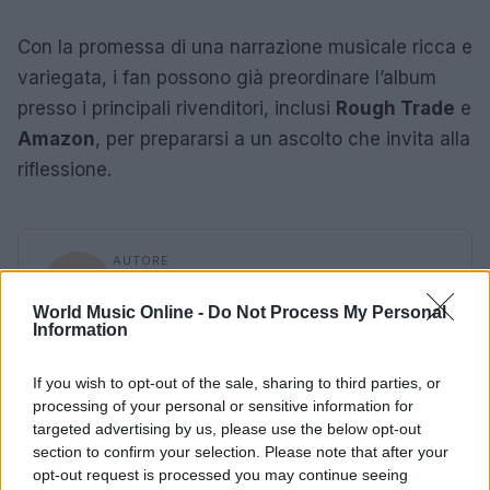
Con la promessa di una narrazione musicale ricca e
variegata, i fan possono già preordinare l’album
presso i principali rivenditori, inclusi
Rough Trade
e
Amazon
, per prepararsi a un ascolto che invita alla
riflessione.
AUTORE
Redazione
World Music Online -
Do Not Process My Personal
Information
If you wish to opt-out of the sale, sharing to third parties, or
processing of your personal or sensitive information for
targeted advertising by us, please use the below opt-out
section to confirm your selection. Please note that after your
opt-out request is processed you may continue seeing