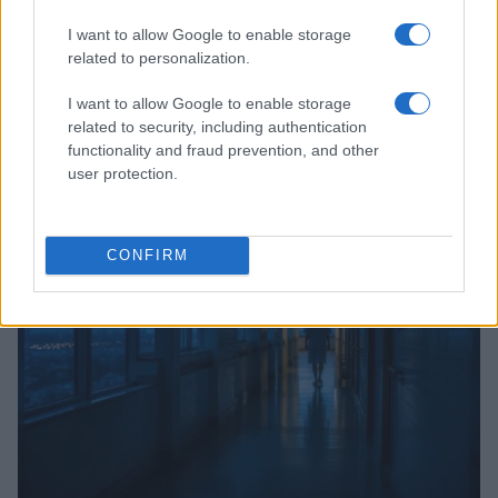
I want to allow Google to enable storage
related to personalization.
I want to allow Google to enable storage
related to security, including authentication
Ariana Grande debutta al primo posto con Petal e
functionality and fraud prevention, and other
annuncia una pausa dalla vita pubblica
user protection.
Letizia Fontana · 8 Ago 2026
NEWS
CONFIRM