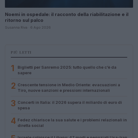
Noemi in ospedale: il racconto della riabilitazione e il
ritorno sul palco
Susanna Riva · 6 Ago 2026
PIÙ LETTI
1
Biglietti per Sanremo 2025: tutto quello che c’è da
sapere
2
Crescente tensione in Medio Oriente: evacuazioni a
Tiro, nuove sanzioni e pressioni internazionali
3
Concerti in Italia: il 2026 supera il miliardo di euro di
spesa
4
Fedez chiarisce la sua salute e i problemi relazionali in
diretta social
Israele colpisce il Libano: 47 morti e negoziati Usa-Iran