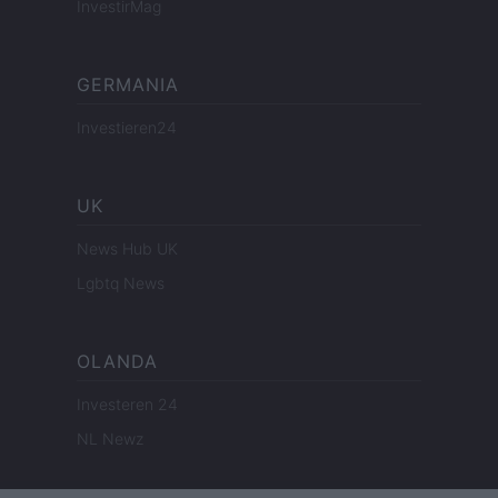
InvestirMag
GERMANIA
Investieren24
UK
News Hub UK
Lgbtq News
OLANDA
Investeren 24
NL Newz