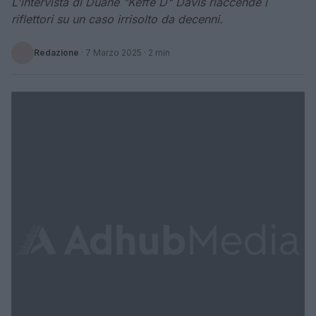
L'intervista di Duane "Keffe D" Davis riaccende i
riflettori su un caso irrisolto da decenni.
Redazione
·
7 Marzo 2025
· 2 min