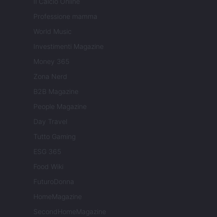
Il Calcio Online
Professione mamma
World Music
Investimenti Magazine
Money 365
Zona Nerd
B2B Magazine
People Magazine
Day Travel
Tutto Gaming
ESG 365
Food Wiki
FuturoDonna
HomeMagazine
SecondHomeMagazine