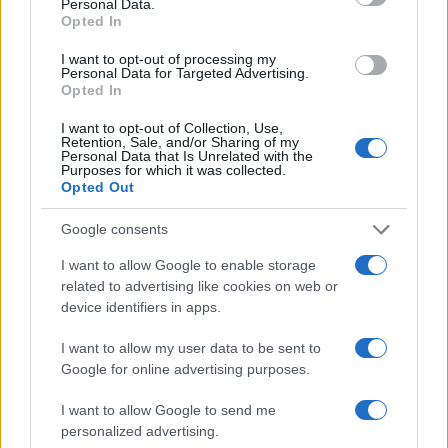
Personal Data.
Opted In
Noemi in ospedale: il racconto della riabilitazione e il
ritorno sul palco
I want to opt-out of processing my
Personal Data for Targeted Advertising.
Susanna Riva · 6 Ago 2026
Opted In
I want to opt-out of Collection, Use,
NEWS
Retention, Sale, and/or Sharing of my
Personal Data that Is Unrelated with the
Purposes for which it was collected.
Opted Out
Google consents
I want to allow Google to enable storage
related to advertising like cookies on web or
device identifiers in apps.
I want to allow my user data to be sent to
Google for online advertising purposes.
Valle d’Aosta: polemiche tra sindacato e istituzioni per
I want to allow Google to send me
le supplenze scolastiche
personalized advertising.
Edoardo Marchesi · 5 Ago 2026