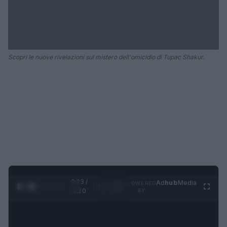
Scopri le nuove rivelazioni sul mistero dell'omicidio di Tupac Shakur.
0:23 /
Ad
hub
Media
POWERED
1
/
4
1:20
BY