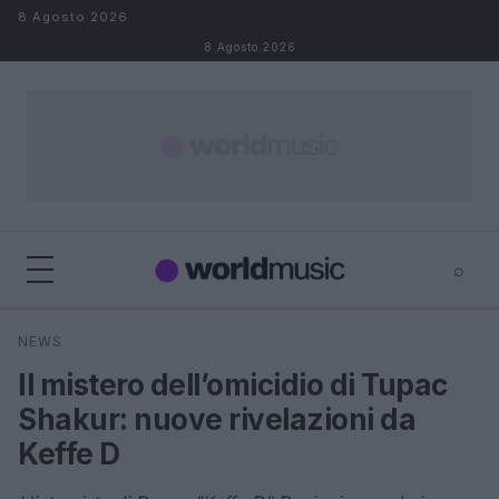
Salta al contenuto
8 Agosto 2026
8 Agosto 2026
⌕
×
⌕
NEWS
Cerca
Il mistero dell’omicidio di Tupac
Shakur: nuove rivelazioni da
Keffe D