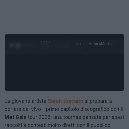
0:29 /
Ad
hub
Media
POWERED
1
/
4
1:21
BY
La giovane artista
Sarah toscano
si prepara a
portare dal vivo il primo capitolo discografico con il
Met Gala
tour 2026, una tournée pensata per spazi
raccolti e contesti molto diretti con il pubblico.