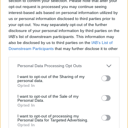
section to confirm your selection. Please note that after your
opt-out request is processed you may continue seeing
è possibile fare riferimento ai canali ufficiali della
interest-based ads based on personal information utilized by
produzione e ai punti vendita autorizzati.
us or personal information disclosed to third parties prior to
your opt-out. You may separately opt-out of the further
disclosure of your personal information by third parties on the
IAB’s list of downstream participants. This information may
AUTORE
also be disclosed by us to third parties on the
IAB’s List of
Valentina Mariani
Downstream Participants
that may further disclose it to other
Valentina Mariani, veronese, concepì una
third parties.
mini-collezione di arredi dopo un allestimento
Please note that this website/app uses one or more Google
Personal Data Processing Opt Outs
al Teatro Romano: oggi produce contenuti di
services and may gather and store information including but
stile per spazi domestici. In redazione
not limited to your visit or usage behaviour. You may click to
I want to opt-out of the Sharing of my
favorisce estetiche minimaliste e porta
personal data.
grant or deny consent to Google and its third-party tags to
sempre una campionatura di tessuti che
Opted In
use your data for below specified purposes in below Google
testimonia scelte cromatiche personali e
consent section.
professionali.
I want to opt-out of the Sale of my
Personal Data.
Opted In
I want to opt-out of processing my
Personal Data for Targeted Advertising.
Opted In