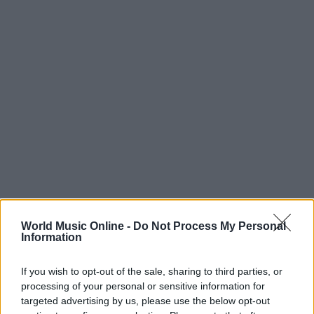
In sintesi, chi seguirà il
Met Gala tour 2026
troverà
World Music Online -
Do Not Process My Personal
una proposta musicale costruita sul dialogo e
Information
sull’intimità del live: una promessa di concerti dove
If you wish to opt-out of the sale, sharing to third parties, or
il repertorio dell’album si intreccia con le tracce più
processing of your personal or sensitive information for
amate, in location selezionate per vivere la musica
targeted advertising by us, please use the below opt-out
da vicino. Per aggiornamenti e ulteriori informazioni