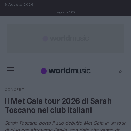
Salta al contenuto
8 Agosto 2026
8 Agosto 2026
⌕
×
⌕
CONCERTI
Cerca
Il Met Gala tour 2026 di Sarah
Toscano nei club italiani
Sarah Toscano porta il suo debutto Met Gala in un tour
di club che attraversa l'Italia, con date che vanno da