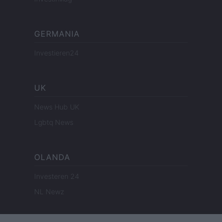
GERMANIA
Investieren24
UK
News Hub UK
Lgbtq News
OLANDA
Investeren 24
NL Newz