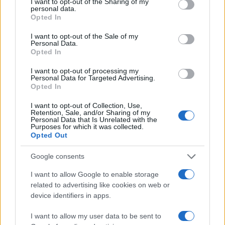
not limited to your visit or usage behaviour. You may click to
I want to opt-out of the Sharing of my
personal data.
grant or deny consent to Google and its third-party tags to
Opted In
use your data for below specified purposes in below Google
consent section.
I want to opt-out of the Sale of my
Personal Data.
Opted In
I want to opt-out of processing my
Personal Data for Targeted Advertising.
Opted In
Ariana Grande debutta al primo posto con Petal e
I want to opt-out of Collection, Use,
annuncia una pausa dalla vita pubblica
Retention, Sale, and/or Sharing of my
Personal Data that Is Unrelated with the
Letizia Fontana · 8 Ago 2026
Purposes for which it was collected.
Opted Out
NEWS
Google consents
I want to allow Google to enable storage
related to advertising like cookies on web or
device identifiers in apps.
I want to allow my user data to be sent to