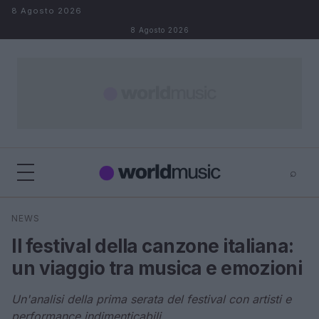
Salta al contenuto
8 Agosto 2026
8 Agosto 2026
⌕
×
⌕
NEWS
Cerca
Il festival della canzone italiana:
un viaggio tra musica e emozioni
Un'analisi della prima serata del festival con artisti e
performance indimenticabili