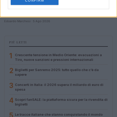
CONFIRM
Valle d’Aosta: polemiche tra sindacato e istituzioni per
le supplenze scolastiche
Edoardo Marchesi · 5 Ago 2026
PIÙ LETTI
1
Crescente tensione in Medio Oriente: evacuazioni a
Tiro, nuove sanzioni e pressioni internazionali
2
Biglietti per Sanremo 2025: tutto quello che c’è da
sapere
3
Concerti in Italia: il 2026 supera il miliardo di euro di
spesa
4
Scopri fanSALE: la piattaforma sicura per la rivendita di
biglietti
5
Le tracce italiane che stanno conquistando il mondo