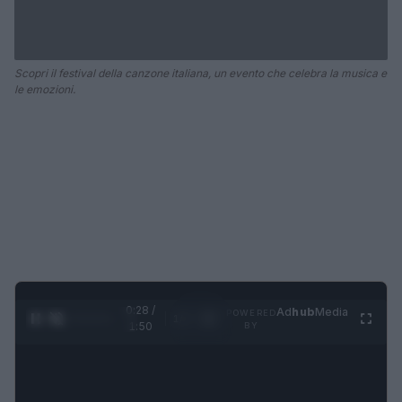
Scopri il festival della canzone italiana, un evento che celebra la musica e
le emozioni.
0:28 /
Ad
hub
Media
POWERED
1
/
4
1:50
BY