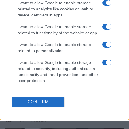
I want to allow Google to enable storage
Ariana Grande debutta al primo posto con Petal e
annuncia una pausa dalla vita pubblica
related to analytics like cookies on web or
device identifiers in apps.
Letizia Fontana · 8 Ago 2026
I want to allow Google to enable storage
NEWS
related to functionality of the website or app.
I want to allow Google to enable storage
related to personalization.
I want to allow Google to enable storage
related to security, including authentication
functionality and fraud prevention, and other
user protection.
CONFIRM
Noemi in ospedale: il racconto della riabilitazione e il
ritorno sul palco
Susanna Riva · 6 Ago 2026