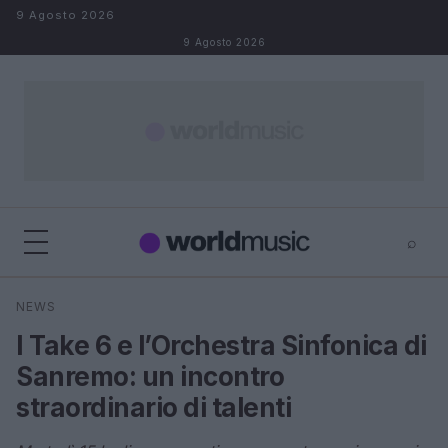
Salta al contenuto
9 Agosto 2026
9 Agosto 2026
⌕
×
⌕
NEWS
Cerca
I Take 6 e l’Orchestra Sinfonica di
Sanremo: un incontro
straordinario di talenti