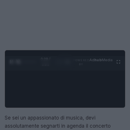
0:29 /
Ad
hub
Media
POWERED
1
/
4
1:21
BY
Se sei un appassionato di musica, devi
assolutamente segnarti in agenda il concerto