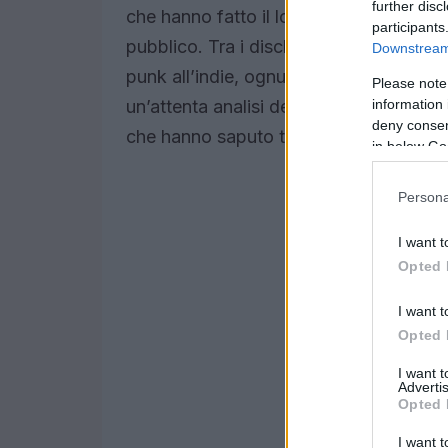
further disc
che hanno fatto il loro ritorno e nuove 
participants
pubblico. Tra i dischi più apprezzati, 
Downstream 
punk all’indie, ognuno con una storia d
Please note
information 
un’attenta analisi delle tendenze music
deny consent
che hanno saputo toccare le corde più 
in below Go
Persona
I want t
Opted 
I want t
Opted 
I want 
Advertis
Opted 
I want t