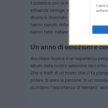
il pubblico con la loro originalità. Il 
I want t
influenze vintage, mentre il pop ha ab
authenti
diversi è diventato un valore aggiunto. 
hanno saputo rinfrescare il panorama m
hanno fatto ballare e riflettere.
Un anno di emozioni e co
Ascoltare musica è un’esperienza pers
album della nostra selezione racconta 
Che si tratti di un brano che ci fa piang
potere di unire le persone. In un mondo
ricordano l’importanza di fermarci, asco