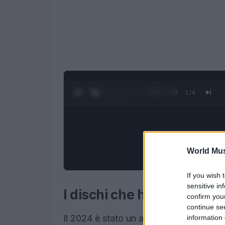
0:28 / 1:23
1
/
4
World Mus
If you wish 
sensitive in
I dischi che hanno fatto l
confirm you
continue se
Il 2024 è stato un anno ricco di sorpre
information 