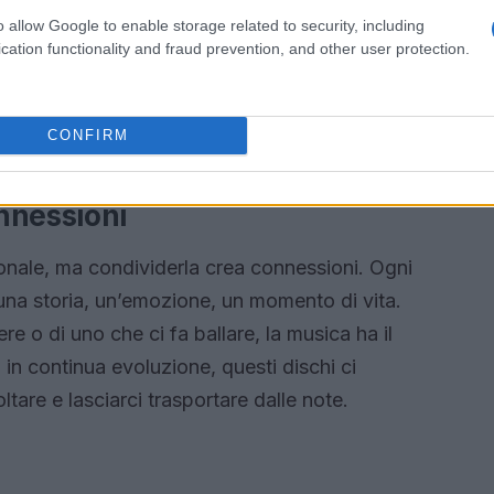
punk ha trovato una nuova vita, mescolandosi con
o allow Google to enable storage related to security, including
bracciato l’assurdo, dimostrando che essere
cation functionality and fraud prevention, and other user protection.
Questi artisti, con il loro approccio innovativo,
usicale, portando nuove idee e suoni che ci
CONFIRM
nnessioni
onale, ma condividerla crea connessioni. Ogni
una storia, un’emozione, un momento di vita.
ere o di uno che ci fa ballare, la musica ha il
 in continua evoluzione, questi dischi ci
ltare e lasciarci trasportare dalle note.