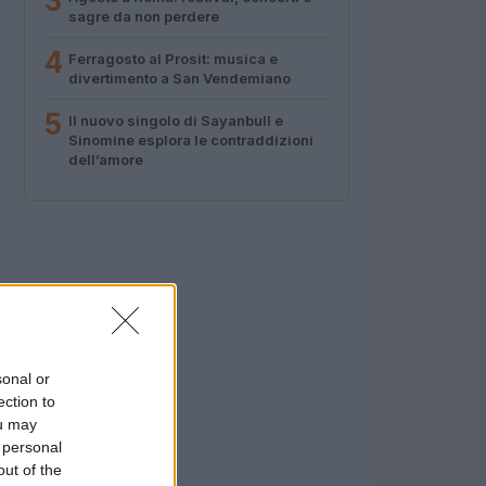
3
sagre da non perdere
4
Ferragosto al Prosit: musica e
divertimento a San Vendemiano
5
Il nuovo singolo di Sayanbull e
Sinomine esplora le contraddizioni
dell’amore
sonal or
ection to
ou may
 personal
out of the