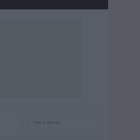
⌕
Cerca