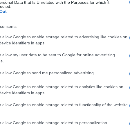
ersonal Data that Is Unrelated with the Purposes for which it
lected.
Out
consents
o allow Google to enable storage related to advertising like cookies on
evice identifiers in apps.
rdon hanno dimostrato che la creatività non ha
o allow my user data to be sent to Google for online advertising
ano il passato, ma si proiettano verso il futuro,
s.
azioni fresche. I Cure, con il loro ultimo
to allow Google to send me personalized advertising.
era nostalgica, ricordandoci perché sono
uesti dischi non sono solo musica, ma vere e
o allow Google to enable storage related to analytics like cookies on
o in un viaggio emotivo.
evice identifiers in apps.
o allow Google to enable storage related to functionality of the website
ze emergenti
o allow Google to enable storage related to personalization.
ergere nuovi talenti che hanno saputo conquistare