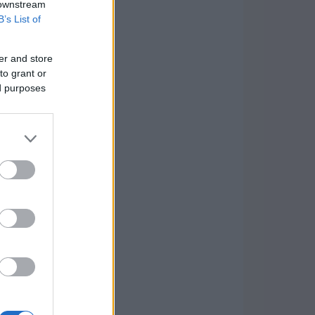
 downstream
B’s List of
er and store
to grant or
ed purposes