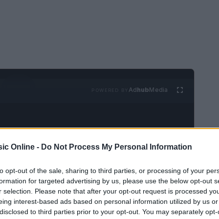
Ad
hub
Media
POWERED BY
ic Online -
Do Not Process My Personal Information
to opt-out of the sale, sharing to third parties, or processing of your per
formation for targeted advertising by us, please use the below opt-out s
a differenza
r selection. Please note that after your opt-out request is processed y
eing interest-based ads based on personal information utilized by us or
se nel panorama musicale, con artisti leggendari
disclosed to third parties prior to your opt-out. You may separately opt-