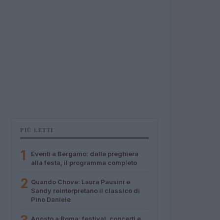
PIÙ LETTI
1
Eventi a Bergamo: dalla preghiera
alla festa, il programma completo
2
Quando Chove: Laura Pausini e
Sandy reinterpretano il classico di
Pino Daniele
Agosto a Roma: festival, concerti e