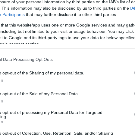
losure of your personal information by third parties on the IAB’s list of
voci che hanno catturato l’attenzione del
. This information may also be disclosed by us to third parties on the
IA
troviamo opere che spaziano dal rock al pop, dal
Participants
that may further disclose it to other third parties.
a raccontare. La nostra selezione si basa su
 that this website/app uses one or more Google services and may gath
including but not limited to your visit or usage behaviour. You may click 
ali e delle emozioni suscitate da questi album,
 to Google and its third-party tags to use your data for below specifi
profonde degli ascoltatori.
ogle consent section.
l Data Processing Opt Outs
o opt-out of the Sharing of my personal data.
In
o opt-out of the Sale of my Personal Data.
In
to opt-out of processing my Personal Data for Targeted
ing.
In
o opt-out of Collection, Use, Retention, Sale, and/or Sharing