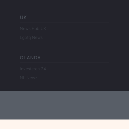
UK
News Hub UK
Lgbtq News
OLANDA
Investeren 24
NL Newz