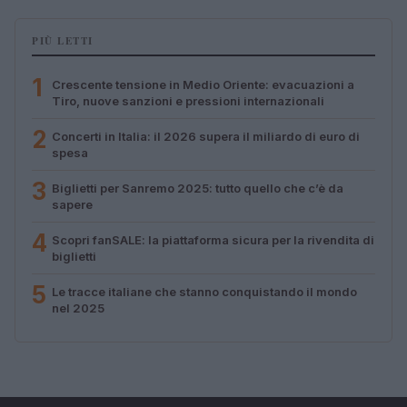
PIÙ LETTI
1
Crescente tensione in Medio Oriente: evacuazioni a
Tiro, nuove sanzioni e pressioni internazionali
2
Concerti in Italia: il 2026 supera il miliardo di euro di
spesa
3
Biglietti per Sanremo 2025: tutto quello che c’è da
sapere
4
Scopri fanSALE: la piattaforma sicura per la rivendita di
biglietti
5
Le tracce italiane che stanno conquistando il mondo
nel 2025