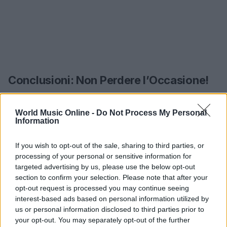
Conclusioni: Non Perdere l’Occasione!
Con concerti programmati in tutto il mondo, i Guns
World Music Online -
Do Not Process My Personal
N’ Roses stanno regalando ai fan un’esperienza
Information
unica. Ogni show è un’opportunità per assistere a
momenti irripetibili e a canzoni che potrebbero non
If you wish to opt-out of the sale, sharing to third parties, or
essere mai più riproposte. Se stai pensando di
processing of your personal or sensitive information for
targeted advertising by us, please use the below opt-out
acquistare un biglietto, fallo ora! Le date si stanno
section to confirm your selection. Please note that after your
rapidamente esaurendo, e non vorrai perderti la
opt-out request is processed you may continue seeing
magia di vedere una delle band più iconiche di
interest-based ads based on personal information utilized by
us or personal information disclosed to third parties prior to
sempre dal vivo. Condividi le tue esperienze e
your opt-out. You may separately opt-out of the further