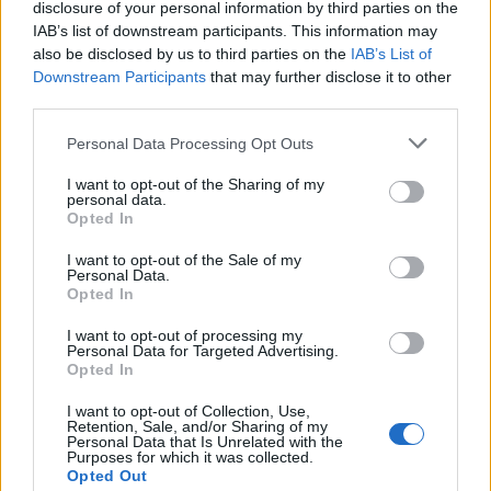
preparati a vivere un concerto che rimarrà nel tuo
disclosure of your personal information by third parties on the
cuore per sempre!
IAB’s list of downstream participants. This information may
also be disclosed by us to third parties on the
IAB’s List of
Downstream Participants
that may further disclose it to other
third parties.
AUTORE
Please note that this website/app uses one or more Google
Personal Data Processing Opt Outs
Redazione
services and may gather and store information including but
not limited to your visit or usage behaviour. You may click to
I want to opt-out of the Sharing of my
personal data.
grant or deny consent to Google and its third-party tags to
Opted In
use your data for below specified purposes in below Google
consent section.
I want to opt-out of the Sale of my
Personal Data.
Opted In
I want to opt-out of processing my
Personal Data for Targeted Advertising.
Opted In
I want to opt-out of Collection, Use,
Retention, Sale, and/or Sharing of my
Personal Data that Is Unrelated with the
Purposes for which it was collected.
Opted Out