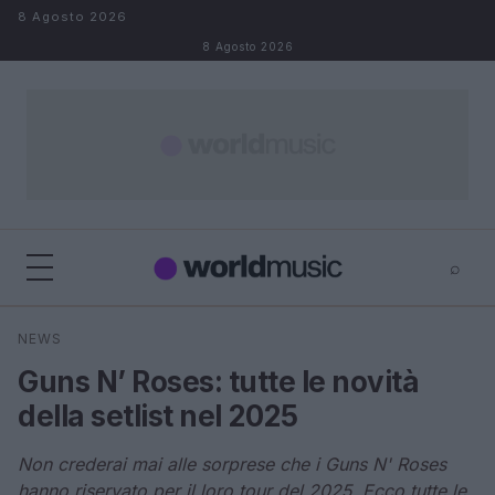
Salta al contenuto
8 Agosto 2026
8 Agosto 2026
⌕
×
⌕
NEWS
Cerca
Guns N’ Roses: tutte le novità
della setlist nel 2025
Non crederai mai alle sorprese che i Guns N' Roses
hanno riservato per il loro tour del 2025. Ecco tutte le