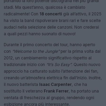
portando la loro potente discografia nei più grandi
stadi. Ma quest’anno, qualcosa è cambiato
radicalmente! Con
18 concerti
già all’attivo, il 2025
ha visto la band rispolverare brani rari e fare scelte
audaci nella selezione delle canzoni. Non crederai
a quali pezzi hanno suonato di nuovo!
Durante il primo concerto del tour, hanno aperto
con
“Welcome to the Jungle”
per la prima volta dal
2012, un cambiamento significativo rispetto al
tradizionale inizio con
“It’s So Easy”
. Questo nuovo
approccio ha catturato subito l’attenzione dei fan,
creando un’atmosfera elettrica fin dall’inizio. Inoltre,
il nuovo batterista
Isaac Carpenter
, che ha
sostituito il veterano
Frank Ferrer
, ha portato una
ventata di freschezza al gruppo, rendendo ogni
esibizione ancora più interessante.