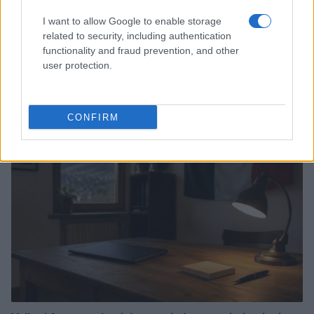
I want to allow Google to enable storage
related to security, including authentication
functionality and fraud prevention, and other
Noemi in ospedale: il racconto della riabilitazione e il
user protection.
ritorno sul palco
Susanna Riva · 6 Ago 2026
CONFIRM
NEWS