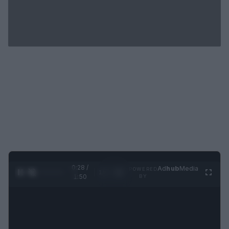
0:29 /
Ad
hub
Media
POWERED
1
/
4
1:50
BY