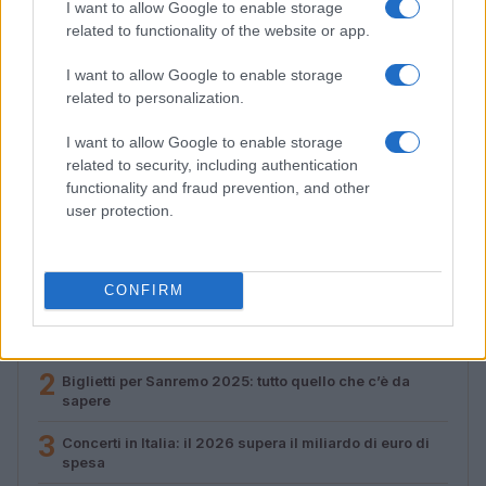
I want to allow Google to enable storage
related to functionality of the website or app.
I want to allow Google to enable storage
related to personalization.
Valle d’Aosta: polemiche tra sindacato e istituzioni per
I want to allow Google to enable storage
le supplenze scolastiche
related to security, including authentication
Edoardo Marchesi · 5 Ago 2026
functionality and fraud prevention, and other
user protection.
PIÙ LETTI
CONFIRM
1
Crescente tensione in Medio Oriente: evacuazioni a
Tiro, nuove sanzioni e pressioni internazionali
2
Biglietti per Sanremo 2025: tutto quello che c’è da
sapere
3
Concerti in Italia: il 2026 supera il miliardo di euro di
spesa