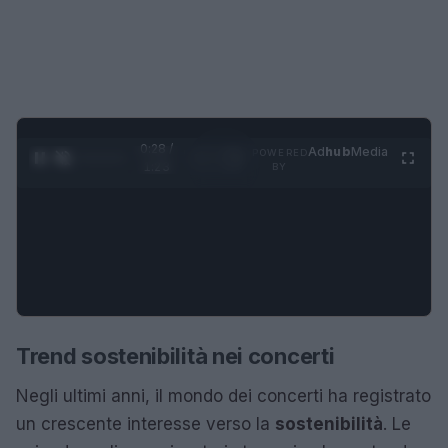
0:29 /
Ad
hub
Media
POWERED
1
/
4
1:23
BY
Trend sostenibilità nei concerti
Negli ultimi anni, il mondo dei concerti ha registrato
un crescente interesse verso la
sostenibilità
. Le