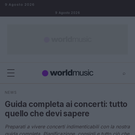
Salta al contenuto
9 Agosto 2026
9 Agosto 2026
⌕
×
⌕
NEWS
Cerca
Guida completa ai concerti: tutto
quello che devi sapere
Preparati a vivere concerti indimenticabili con la nostra
guida completa. Pianificazione, consigli e tutto ciò che