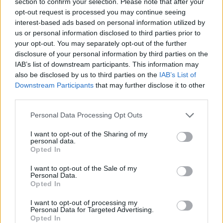
section to confirm your selection. Please note that after your
NEWS
opt-out request is processed you may continue seeing
interest-based ads based on personal information utilized by
us or personal information disclosed to third parties prior to
your opt-out. You may separately opt-out of the further
disclosure of your personal information by third parties on the
IAB’s list of downstream participants. This information may
also be disclosed by us to third parties on the
IAB’s List of
Downstream Participants
that may further disclose it to other
third parties.
Please note that this website/app uses one or more Google
Personal Data Processing Opt Outs
services and may gather and store information including but
not limited to your visit or usage behaviour. You may click to
I want to opt-out of the Sharing of my
personal data.
Ariana Grande debutta al primo posto con Petal e
grant or deny consent to Google and its third-party tags to
Opted In
annuncia una pausa dalla vita pubblica
use your data for below specified purposes in below Google
Letizia Fontana · 8 Ago 2026
consent section.
I want to opt-out of the Sale of my
Personal Data.
Opted In
NEWS
I want to opt-out of processing my
Personal Data for Targeted Advertising.
Opted In