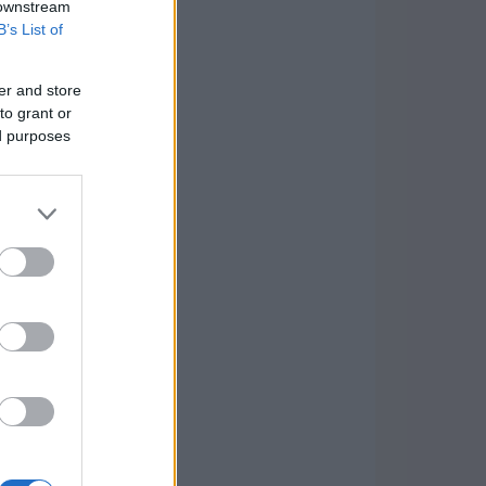
 downstream
B’s List of
er and store
to grant or
ed purposes