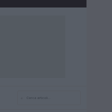
⌕
Cerca