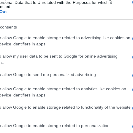
ncludono stadi storici come il
San Siro
di Milano
ersonal Data that Is Unrelated with the Purposes for which it
lected.
ffrono non solo una capienza elevata, ma anche
Out
perienza del pubblico.
consents
unità di investimento
o allow Google to enable storage related to advertising like cookies on
evice identifiers in apps.
do un aumento, con una crescita media del
15%
o allow my user data to be sent to Google for online advertising
a, permangono
opportunità di investimento
per
s.
enti di nicchia, come concerti in piccole venue
to allow Google to send me personalized advertising.
rsonalizzate.
o allow Google to enable storage related to analytics like cookies on
enti e investitori
evice identifiers in apps.
o allow Google to enable storage related to functionality of the website
consigliabile iscriversi alle newsletter dei propri
 di vendita biglietti come
Ticketmaster
e
o allow Google to enable storage related to personalization.
isto di pacchetti che includono soggiorni in hotel