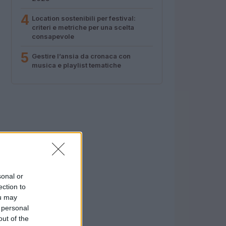
4
Location sostenibili per festival:
criteri e metriche per una scelta
consapevole
5
Gestire l’ansia da cronaca con
musica e playlist tematiche
sonal or
ection to
ou may
 personal
out of the