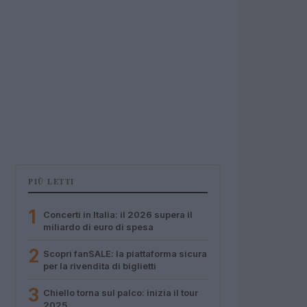
PIÙ LETTI
1
Concerti in Italia: il 2026 supera il
miliardo di euro di spesa
2
Scopri fanSALE: la piattaforma sicura
per la rivendita di biglietti
3
Chiello torna sul palco: inizia il tour
2025