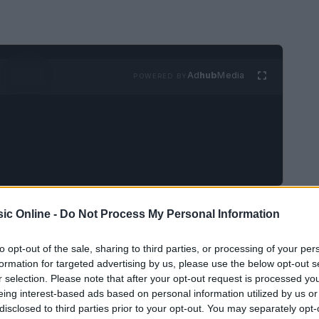
Ad
hub
Media
POWERED BY
ic Online -
Do Not Process My Personal Information
sicale
to opt-out of the sale, sharing to third parties, or processing of your per
ta una
crescita esponenziale
, con eventi che
formation for targeted advertising by us, please use the below opt-out s
i anno. I dati di
Scenari Immobiliari
mostrano
r selection. Please note that after your opt-out request is processed y
eing interest-based ads based on personal information utilized by us or
venti rispetto all’anno precedente.
disclosed to third parties prior to your opt-out. You may separately opt-