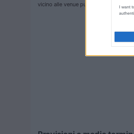
vicino alle venue può rappresentare u
I want t
authenti