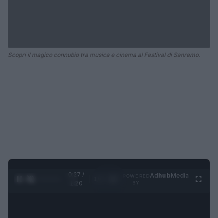
Scopri il magico connubio tra musica e cinema al Festival di Sanremo.
0:28 /
Ad
hub
Media
POWERED
1
/
4
1:20
BY