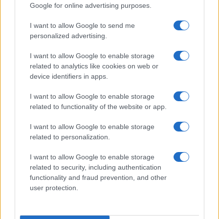
Google for online advertising purposes.
I want to allow Google to send me
Location sostenibili per festival: criteri e metriche per
personalized advertising.
una scelta consapevole
Letizia Fontana · 30 Lug 2026
I want to allow Google to enable storage
related to analytics like cookies on web or
device identifiers in apps.
PIÙ LETTI
I want to allow Google to enable storage
related to functionality of the website or app.
1
Concerti in Italia: il 2026 supera il miliardo di euro di
spesa
I want to allow Google to enable storage
related to personalization.
2
Scopri fanSALE: la piattaforma sicura per la rivendita di
biglietti
I want to allow Google to enable storage
related to security, including authentication
3
Chiello torna sul palco: inizia il tour 2025
functionality and fraud prevention, and other
user protection.
4
Location sostenibili per festival: criteri e metriche per
una scelta consapevole