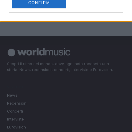
5
Kacey Musgraves cancella concerti: cosa sappiamo
CONFIRM
fino ad ora
Scopri il ritmo del mondo, dove ogni nota racconta una
storia. News, recensioni, concerti, interviste e Eurovision.
SEZIONI
News
Recensioni
Concerti
Interviste
Eurovision