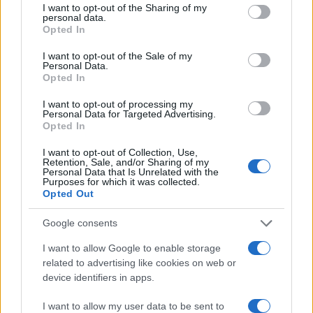
not limited to your visit or usage behaviour. You may click to
I want to opt-out of the Sharing of my
personal data.
grant or deny consent to Google and its third-party tags to
Opted In
use your data for below specified purposes in below Google
consent section.
I want to opt-out of the Sale of my
Personal Data.
Opted In
Streaming vs vinile: differenze tra mastering,
I want to opt-out of processing my
Personal Data for Targeted Advertising.
dinamica e ritualità
Opted In
Letizia Fontana · 5 Ago 2026
I want to opt-out of Collection, Use,
Retention, Sale, and/or Sharing of my
NEWS
Personal Data that Is Unrelated with the
Purposes for which it was collected.
Opted Out
Google consents
I want to allow Google to enable storage
related to advertising like cookies on web or
device identifiers in apps.
I want to allow my user data to be sent to