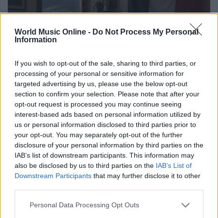
World Music Online -
Do Not Process My Personal
Information
If you wish to opt-out of the sale, sharing to third parties, or
processing of your personal or sensitive information for
targeted advertising by us, please use the below opt-out
section to confirm your selection. Please note that after your
opt-out request is processed you may continue seeing
Valle d’Aosta: polemiche tra sindacato e istituzioni per
interest-based ads based on personal information utilized by
le supplenze scolastiche
us or personal information disclosed to third parties prior to
Edoardo Marchesi · 5 Ago 2026
your opt-out. You may separately opt-out of the further
disclosure of your personal information by third parties on the
NEWS
IAB’s list of downstream participants. This information may
also be disclosed by us to third parties on the
IAB’s List of
Downstream Participants
that may further disclose it to other
third parties.
Please note that this website/app uses one or more Google
Personal Data Processing Opt Outs
services and may gather and store information including but