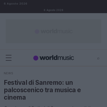
Salta al contenuto
6 Agosto 2026
6 Agosto 2026
⌕
×
⌕
NEWS
Cerca
Festival di Sanremo: un
palcoscenico tra musica e
cinema