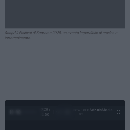
Scopri il Festival di Sanremo 2025, un evento imperdibile di musica e
intrattenimento.
0:28 /
Ad
hub
Media
POWERED
1
/
4
1:50
BY