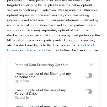
processing of your personal or sensitive information for
targeted advertising by us, please use the below opt-out
Continua a leggere
section to confirm your selection. Please note that after your
opt-out request is processed you may continue seeing
interest-based ads based on personal information utilized by
NEWS
us or personal information disclosed to third parties prior to
your opt-out. You may separately opt-out of the further
disclosure of your personal information by third parties on the
IAB’s list of downstream participants. This information may
also be disclosed by us to third parties on the
IAB’s List of
Downstream Participants
that may further disclose it to other
third parties.
Please note that this website/app uses one or more Google
Personal Data Processing Opt Outs
services and may gather and store information including but
not limited to your visit or usage behaviour. You may click to
I want to opt-out of the Sharing of my
personal data.
grant or deny consent to Google and its third-party tags to
Opted In
use your data for below specified purposes in below Google
Ariana Grande debutta al primo posto con Petal e
consent section.
I want to opt-out of the Sale of my
annuncia una pausa dalla vita pubblica
Personal Data.
Opted In
Letizia Fontana · 8 Ago 2026
I want to opt-out of processing my