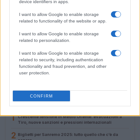
device identifiers in apps.
I want to allow Google to enable storage
related to functionality of the website or app.
I want to allow Google to enable storage
related to personalization.
I want to allow Google to enable storage
related to security, including authentication
Valle d’Aosta: polemiche tra sindacato e istituzioni per
functionality and fraud prevention, and other
le supplenze scolastiche
user protection.
Edoardo Marchesi · 5 Ago 2026
CONFIRM
PIÙ LETTI
1
Crescente tensione in Medio Oriente: evacuazioni a
Tiro, nuove sanzioni e pressioni internazionali
2
Biglietti per Sanremo 2025: tutto quello che c’è da
sapere