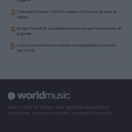
3
Concerti in Italia: il 2026 supera il miliardo di euro di
spesa
4
Scopri fanSALE: la piattaforma sicura per la rivendita di
biglietti
5
Le tracce italiane che stanno conquistando il mondo
nel 2025
Scopri il ritmo del mondo, dove ogni nota racconta una
storia. News, recensioni, concerti, interviste e Eurovision.
SEZIONI