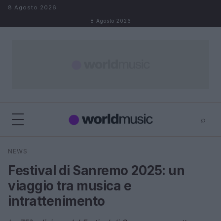
Salta al contenuto
8 Agosto 2026
8 Agosto 2026
⌕
×
⌕
NEWS
Cerca
Festival di Sanremo 2025: un
viaggio tra musica e
intrattenimento