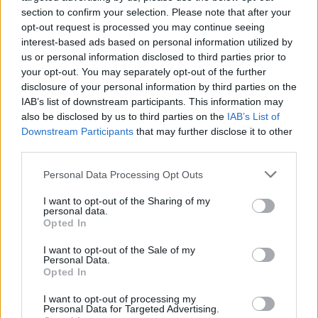
section to confirm your selection. Please note that after your
opt-out request is processed you may continue seeing
NEWS
interest-based ads based on personal information utilized by
us or personal information disclosed to third parties prior to
your opt-out. You may separately opt-out of the further
disclosure of your personal information by third parties on the
IAB’s list of downstream participants. This information may
also be disclosed by us to third parties on the
IAB’s List of
Downstream Participants
that may further disclose it to other
third parties.
Please note that this website/app uses one or more Google
Personal Data Processing Opt Outs
services and may gather and store information including but
not limited to your visit or usage behaviour. You may click to
I want to opt-out of the Sharing of my
personal data.
grant or deny consent to Google and its third-party tags to
Opted In
Ariana Grande debutta al primo posto con Petal e
use your data for below specified purposes in below Google
annuncia una pausa dalla vita pubblica
consent section.
I want to opt-out of the Sale of my
Letizia Fontana · 8 Ago 2026
Personal Data.
Opted In
NEWS
I want to opt-out of processing my
Personal Data for Targeted Advertising.