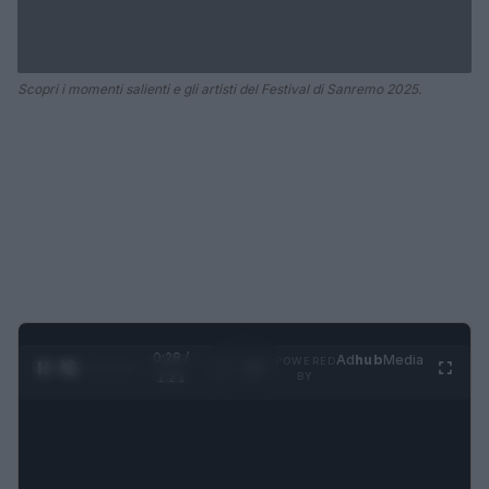
Scopri i momenti salienti e gli artisti del Festival di Sanremo 2025.
0:29 /
Ad
hub
Media
POWERED
1
/
4
1:21
BY