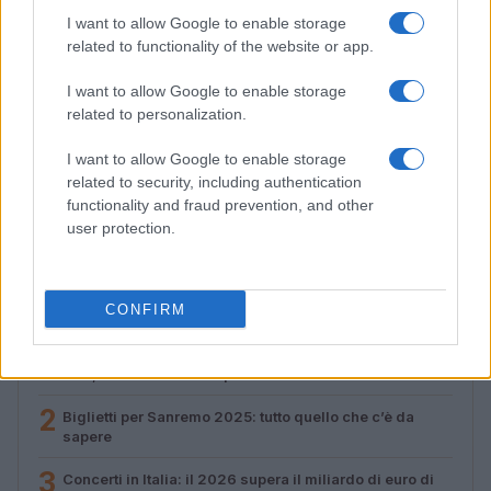
I want to allow Google to enable storage
related to functionality of the website or app.
I want to allow Google to enable storage
related to personalization.
I want to allow Google to enable storage
Valle d’Aosta: polemiche tra sindacato e istituzioni per
related to security, including authentication
le supplenze scolastiche
functionality and fraud prevention, and other
Edoardo Marchesi · 5 Ago 2026
user protection.
PIÙ LETTI
CONFIRM
1
Crescente tensione in Medio Oriente: evacuazioni a
Tiro, nuove sanzioni e pressioni internazionali
2
Biglietti per Sanremo 2025: tutto quello che c’è da
sapere
3
Concerti in Italia: il 2026 supera il miliardo di euro di