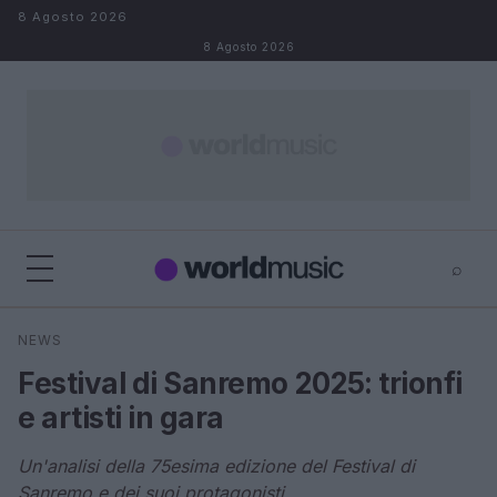
Salta al contenuto
8 Agosto 2026
8 Agosto 2026
⌕
×
⌕
NEWS
Cerca
Festival di Sanremo 2025: trionfi
e artisti in gara
Un'analisi della 75esima edizione del Festival di
Sanremo e dei suoi protagonisti