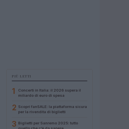
PIÙ LETTI
1
Concerti in Italia: il 2026 supera il
miliardo di euro di spesa
2
Scopri fanSALE: la piattaforma sicura
per la rivendita di biglietti
3
Biglietti per Sanremo 2025: tutto
quello che c’è da sapere