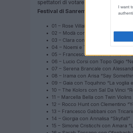
spettatori di votare facilmente. Ecco l’
I want t
Festival di Sanremo 2025
:
authenti
01 – Rose Villain con Chiello “Fiori d
02 – Modà con Francesco Renga “A
03 – Clara con Il Volo “The sound o
04 – Noemi e Tony Effe “Tutto il res
05 – Francesca Michielin e Rkomi “
06 – Lucio Corsi con Topo Gigio “Nel
07 – Serena Brancale con Alessandr
08 – Irama con Arisa “Say Somethi
09 – Gaia con Toquihno “La voglia e
10 – The Kolors con Sal Da Vinci “R
11 – Marcella Bella con Twin Violin
12 – Rocco Hunt con Clementino “
13 – Francesco Gabbani con Tricar
14 – Giorgia con Annalisa “Skyfall”
15 – Simone Cristicchi con Amara “
16 – Sarah Toscano con Ofenbach 