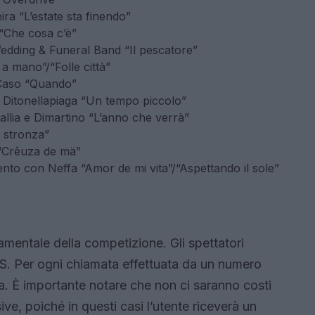
a “L’estate sta finendo”
“Che cosa c’è”
edding & Funeral Band “Il pescatore”
a mano”/“Folle città”
 Caso “Quando”
 Ditonellapiaga “Un tempo piccolo”
allia e Dimartino “L’anno che verrà”
 stronza”
 “Crêuza de mä”
to con Neffa “Amor de mi vita”/“Aspettando il sole”
mentale della competizione. Gli spettatori
. Per ogni chiamata effettuata da un numero
a. È importante notare che non ci saranno costi
ve, poiché in questi casi l’utente riceverà un