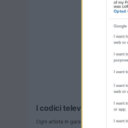
of my P
was col
Opted 
Google 
I want t
web or d
I want t
purpose
I want 
I want t
web or d
I want t
I codici televoto dei canta
or app.
I want t
Ogni artista in gara avrà un codice spec