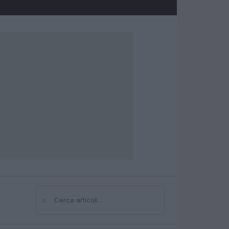
⌕
Cerca