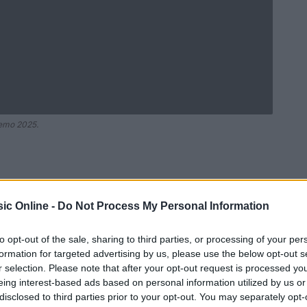
nremo 2025.
ic Online -
Do Not Process My Personal Information
to opt-out of the sale, sharing to third parties, or processing of your per
formation for targeted advertising by us, please use the below opt-out s
r selection. Please note that after your opt-out request is processed y
eing interest-based ads based on personal information utilized by us or
disclosed to third parties prior to your opt-out. You may separately opt-
Ad
hub
Media
POWERED BY