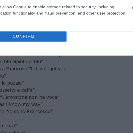
elenco completo dei codici televoto per il
o allow Google to enable storage related to security, including
cation functionality and fraud prevention, and other user protection.
i rosa e fiori di pesco”
ngelo”
CONFIRM
f silence”
to è noia”
La nuova stella di Broadway”
 blu dipinto di blu”
a Amoroso “If I ain’t got you”
ng”
 la pazzia”
ossetto e caffè”
s “L’emozione non ha voce”
Yes I know my way”
ico “Io sono Francesco”
La cura”
“Overdrive”