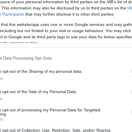
losure of your personal information by third parties on the IAB’s list of
. This information may also be disclosed by us to third parties on the
IA
Participants
that may further disclose it to other third parties.
 that this website/app uses one or more Google services and may gath
including but not limited to your visit or usage behaviour. You may click 
 to Google and its third-party tags to use your data for below specifi
ogle consent section.
di Sanremo 2025
l Data Processing Opt Outs
i musicali più attesi in Italia, e la sua
75esima
o opt-out of the Sharing of my personal data.
In
. La quarta serata, in programma per il
, vedrà
no dei quali avrà un proprio codice televoto per
o opt-out of the Sale of my Personal Data.
 propria preferenza. La kermesse, trasmessa in
In
ni, musica e intrattenimento, rendendola un
to opt-out of processing my Personal Data for Targeted
ing.
i della musica.
In
o opt-out of Collection, Use, Retention, Sale, and/or Sharing