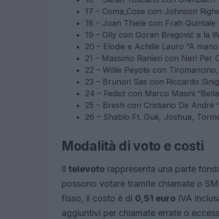
17 – Coma_Cose con Johnson Righeir
18 – Joan Thiele con Frah Quintale 
19 – Olly con Goran Bregović e la W
20 – Elodie e Achille Lauro “A mano 
21 – Massimo Ranieri con Neri Per
22 – Willie Peyote con Tiromancino,
23 – Brunori Sas con Riccardo Sinig
24 – Fedez con Marco Masini “Bella
25 – Bresh con Cristiano De André
26 – Shablo Ft. Guè, Joshua, Tormen
Modalità di voto e costi
Il
televoto
rappresenta una parte fonda
possono votare tramite chiamate o SMS
fisso, il costo è di
0,51 euro
IVA inclus
aggiuntivi per chiamate errate o eccessi