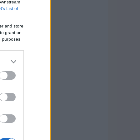
 downstream
B’s List of
er and store
to grant or
ed purposes