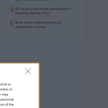
4
BTS e la scelta di non partecipare ai
Grammy Awards 2027
5
Brian Eno e l’arte della musica
generativa in Aurum
sonal or
ection to
ou may
 personal
out of the