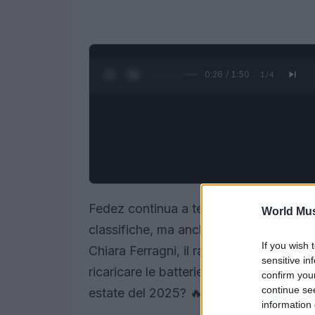
0:28 / 1:50
1
/
4
Fedez continua a tenere banco, non sol
World Mus
classifiche, ma anche per i suoi presunt
If you wish 
Chiara Ferragni, il rapper milanese ha 
sensitive in
ricaricare le batterie. Ma chi sarà riusci
confirm you
continue se
estate del 2025? 🔥
information 