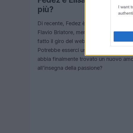
I want t
più?
authenti
Di recente, Fedez è stato avvistato in 
Flavio Briatore, mentre si divertivano 
fatto il giro del web, sollevando interro
Potrebbe esserci un flirt tra i due? La c
abbia finalmente trovato un nuovo amor
all’insegna della passione?