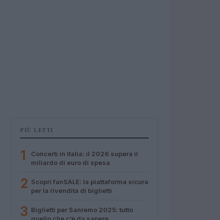
PIÙ LETTI
1
Concerti in Italia: il 2026 supera il
miliardo di euro di spesa
2
Scopri fanSALE: la piattaforma sicura
per la rivendita di biglietti
3
Biglietti per Sanremo 2025: tutto
quello che c’è da sapere