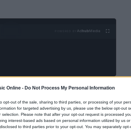
Ad
hub
Media
POWERED BY
o per le sue hit estive che spaccano le
ic Online -
Do Not Process My Personal Information
i flirt. Dopo la fine del suo matrimonio con
to opt-out of the sale, sharing to third parties, or processing of your per
deciso di prendersi un momento per riflettere e
formation for targeted advertising by us, please use the below opt-out s
to a catturare il suo cuore in questa torrida
r selection. Please note that after your opt-out request is processed y
eing interest-based ads based on personal information utilized by us or
disclosed to third parties prior to your opt-out. You may separately opt-