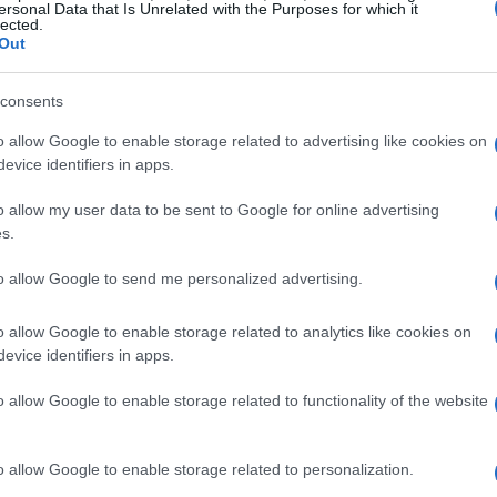
emerso con prepotenza nel panorama gossip.
ersonal Data that Is Unrelated with the Purposes for which it
lected.
onquistato il pubblico italiano con le sue
Out
he l’attenzione di Fedez. I due hanno collaborato
te Stupide”. Questo connubio artistico ha
consents
zione, tanto che i fan sperano in un colpo di
o allow Google to enable storage related to advertising like cookies on
evice identifiers in apps.
cade nel mondo dello spettacolo, le cose
 Ti sei mai chiesto se i gossip hanno sempre
o allow my user data to be sent to Google for online advertising
s.
to allow Google to send me personalized advertising.
ra Fedez e Clara hanno scatenato una vera e
dicate e un esercito di follower pronti a sognare
o allow Google to enable storage related to analytics like cookies on
evice identifiers in apps.
del rapper potrebbe aver già trovato un’altra musa
 chi non ama un buon colpo di scena in una storia
o allow Google to enable storage related to functionality of the website
o allow Google to enable storage related to personalization.
contro casuale o qualcosa di