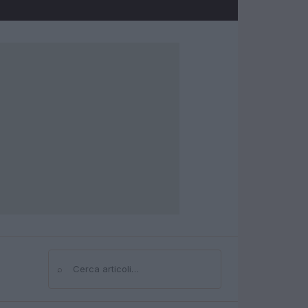
⌕
Cerca