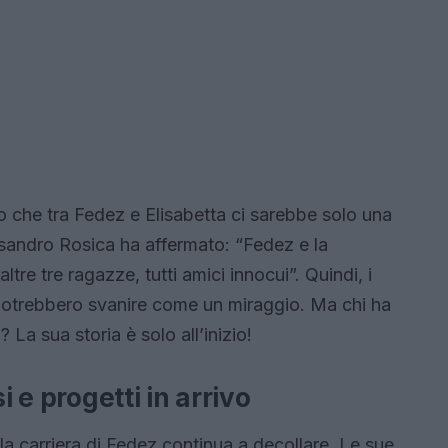
so che tra Fedez e Elisabetta ci sarebbe solo una
ssandro Rosica ha affermato: “Fedez e la
tre tre ragazze, tutti amici innocui”. Quindi, i
 potrebbero svanire come un miraggio. Ma chi ha
? La sua storia è solo all’inizio!
i e progetti in arrivo
la carriera di Fedez continua a decollare. Le sue