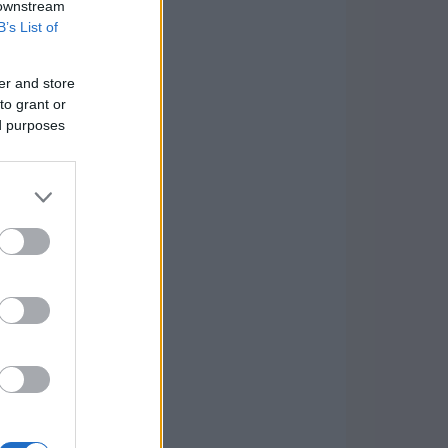
 downstream
B’s List of
er and store
to grant or
ed purposes