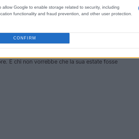
o allow Google to enable storage related to security, including
cation functionality and fraud prevention, and other user protection.
compagnia di Elisabetta Gregoraci, l’ex moglie di
al Twiga di Forte dei Marmi. Le immagini hanno
CONFIRM
gativi e alimentando la fantasia dei fan.
uriosità è alle stelle e tutti si chiedono se Fedez
e. E chi non vorrebbe che la sua estate fosse