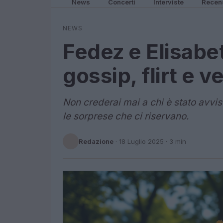
News
Concerti
Interviste
Recen
NEWS
Fedez e Elisabe
gossip, flirt e v
Non crederai mai a chi è stato avvis
le sorprese che ci riservano.
Redazione
·
18 Luglio 2025
· 3 min