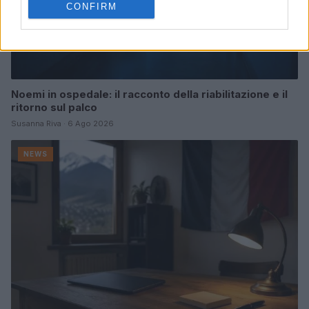
CONFIRM
Noemi in ospedale: il racconto della riabilitazione e il
ritorno sul palco
Susanna Riva · 6 Ago 2026
NEWS