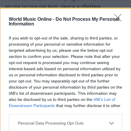
alcune lacune nei testi, riesce a riflettere
l’evoluzione stilistica di Guè e la sua capacità di
World Music Online -
Do Not Process My Personal
unire artisti da ogni parte del mondo. Con una
Information
produzione curata e collaborazioni di alto profilo,
If you wish to opt-out of the sale, sharing to third parties, or
questo mixtape si conferma come un tassello
processing of your personal or sensitive information for
importante nel panorama musicale italiano.
targeted advertising by us, please use the below opt-out
section to confirm your selection. Please note that after your
opt-out request is processed you may continue seeing
interest-based ads based on personal information utilized by
AUTORE
us or personal information disclosed to third parties prior to
Redazione
your opt-out. You may separately opt-out of the further
disclosure of your personal information by third parties on the
IAB’s list of downstream participants. This information may
also be disclosed by us to third parties on the
IAB’s List of
Downstream Participants
that may further disclose it to other
third parties.
Please note that this website/app uses one or more Google
Personal Data Processing Opt Outs
services and may gather and store information including but