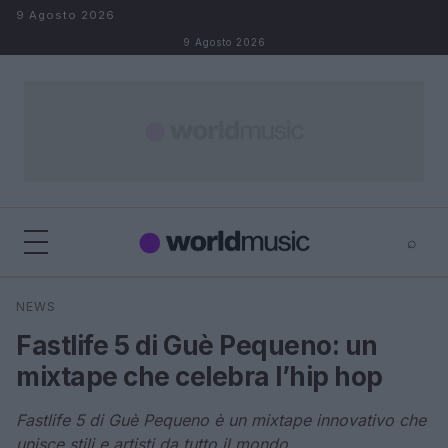
Salta al contenuto
9 Agosto 2026
9 Agosto 2026
⌕
×
⌕
NEWS
Cerca
Fastlife 5 di Guè Pequeno: un
mixtape che celebra l’hip hop
Fastlife 5 di Guè Pequeno è un mixtape innovativo che
unisce stili e artisti da tutto il mondo.