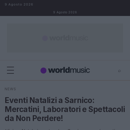
Salta al contenuto
9 Agosto 2026
9 Agosto 2026
⌕
×
⌕
NEWS
Cerca
Eventi Natalizi a Sarnico:
Mercatini, Laboratori e Spettacoli
da Non Perdere!