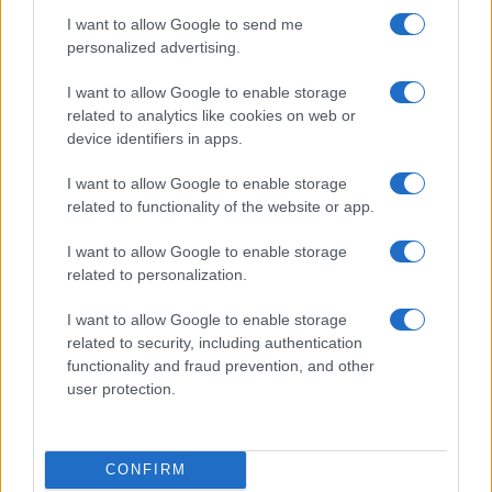
I want to allow Google to send me
personalized advertising.
Noemi in ospedale: il racconto della riabilitazione e il
I want to allow Google to enable storage
ritorno sul palco
related to analytics like cookies on web or
Susanna Riva · 6 Ago 2026
device identifiers in apps.
NEWS
I want to allow Google to enable storage
related to functionality of the website or app.
I want to allow Google to enable storage
related to personalization.
I want to allow Google to enable storage
related to security, including authentication
functionality and fraud prevention, and other
user protection.
CONFIRM
Valle d’Aosta: polemiche tra sindacato e istituzioni per