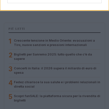
le supplenze scolastiche
Edoardo Marchesi · 5 Ago 2026
PIÙ LETTI
1
Crescente tensione in Medio Oriente: evacuazioni a
Tiro, nuove sanzioni e pressioni internazionali
2
Biglietti per Sanremo 2025: tutto quello che c’è da
sapere
3
Concerti in Italia: il 2026 supera il miliardo di euro di
spesa
4
Fedez chiarisce la sua salute e i problemi relazionali in
diretta social
5
Scopri fanSALE: la piattaforma sicura per la rivendita di
biglietti