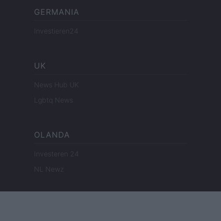
GERMANIA
Investieren24
UK
News Hub UK
Lgbtq News
OLANDA
Investeren 24
NL Newz