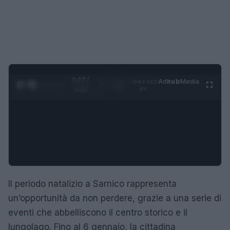
0:28 /
Ad
hub
Media
POWERED
1
/
4
1:23
BY
Il periodo natalizio a Sarnico rappresenta
un’opportunità da non perdere, grazie a una serie di
eventi che abbelliscono il centro storico e il
lungolago. Fino al 6 gennaio, la cittadina