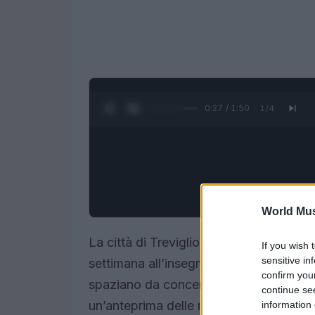
0:28 / 1:50
1
/
4
World Mus
La città di Treviglio, situata nella sug
If you wish 
sensitive in
settimana all’insegna della musica e del
confirm you
spaziano da concerti a spettacoli teatral
continue se
un’anteprima delle manifestazioni più i
information 