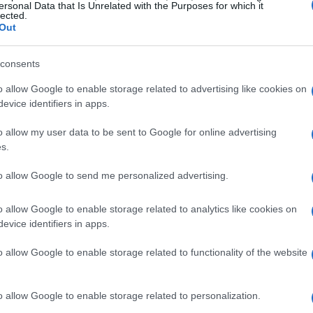
tro Filodrammatici
ersonal Data that Is Unrelated with the Purposes for which it
lected.
Out
nza dubbio la
rassegna musicale
al Teatro
ro ospiterà una serie di concerti che
consents
ni esibizione è pensata per valorizzare talenti
o allow Google to enable storage related to advertising like cookies on
mosfera di festa e condivisione.
evice identifiers in apps.
o allow my user data to be sent to Google for online advertising
denza
s.
i artisti, ognuno con il proprio stile unico. Dai
to allow Google to send me personalized advertising.
nei, la programmazione è variegata e mira a
cali. Questo è un momento da non perdere per
o allow Google to enable storage related to analytics like cookies on
evice identifiers in apps.
he renderanno il weekend indimenticabile.
o allow Google to enable storage related to functionality of the website
afacchetti
o allow Google to enable storage related to personalization.
o di Natale
al Palafacchetti, organizzato dalla