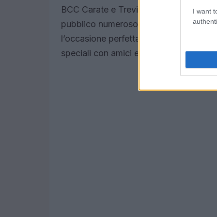
BCC Carate e Treviglio Arena. Questa 
I want t
authenti
pubblico numeroso, offrendo un mix di 
l’occasione perfetta per immergersi nel
speciali con amici e familiari.