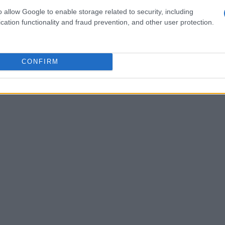
manifestazione annuale richiama sempre un
o allow Google to enable storage related to security, including
cation functionality and fraud prevention, and other user protection.
musica natalizia e atmosfere festive. È
lo spirito natalizio e condividere momenti
CONFIRM