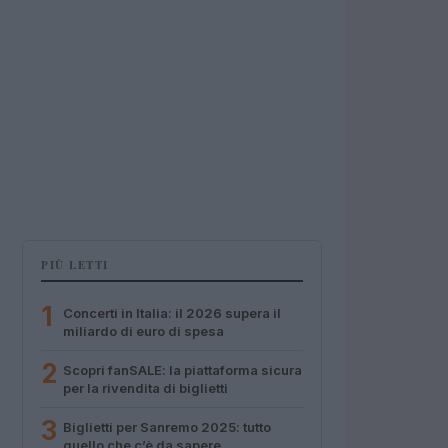
PIÙ LETTI
1
Concerti in Italia: il 2026 supera il
miliardo di euro di spesa
2
Scopri fanSALE: la piattaforma sicura
per la rivendita di biglietti
3
Biglietti per Sanremo 2025: tutto
quello che c’è da sapere