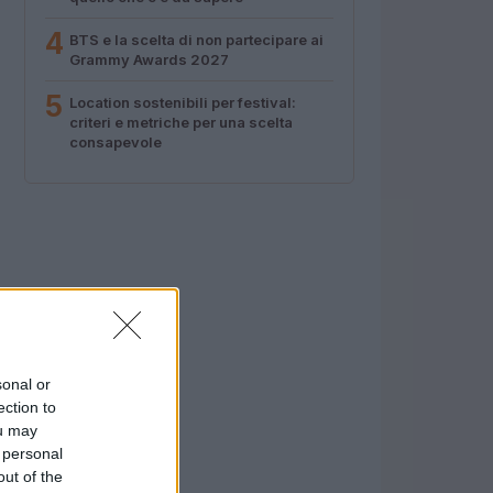
4
BTS e la scelta di non partecipare ai
Grammy Awards 2027
5
Location sostenibili per festival:
criteri e metriche per una scelta
consapevole
sonal or
ection to
ou may
 personal
out of the