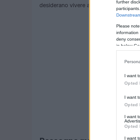
further disc
desiderano vivere appieno il vivace pa
participants
Downstream 
Please note
information 
deny consent
in below Go
Persona
I want t
Opted 
I want t
Opted 
I want 
Advertis
Opted 
I want t