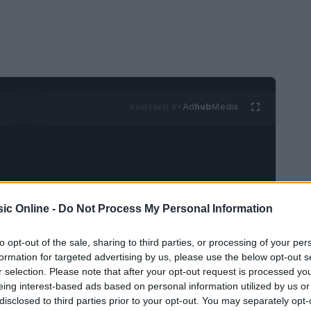
Ad
hub
Media
POWERED BY
ic Online -
Do Not Process My Personal Information
gestiva Bassa bergamasca, si prepara a un fine
to opt-out of the sale, sharing to third parties, or processing of your per
formation for targeted advertising by us, please use the below opt-out s
la cultura. Con una varietà di eventi che
r selection. Please note that after your opt-out request is processed y
i, ce n’è per tutti i gusti. Questo articolo offre
eing interest-based ads based on personal information utilized by us or
nteressanti in programma, ideali per coloro che
disclosed to third parties prior to your opt-out. You may separately opt-