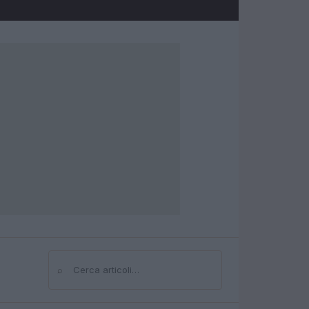
⌕
Cerca