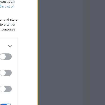
 downstream
B’s List of
er and store
to grant or
ed purposes