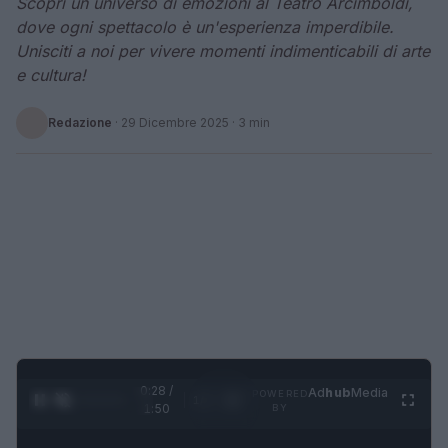
Scopri un universo di emozioni al Teatro Arcimboldi,
dove ogni spettacolo è un'esperienza imperdibile.
Unisciti a noi per vivere momenti indimenticabili di arte
e cultura!
Redazione
·
29 Dicembre 2025
· 3 min
0:28 /
Ad
hub
Media
POWERED
1
/
4
1:50
BY