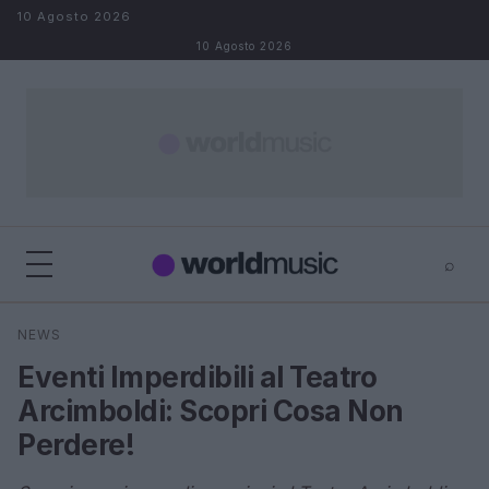
Salta al contenuto
10 Agosto 2026
10 Agosto 2026
⌕
×
⌕
NEWS
Cerca
Eventi Imperdibili al Teatro
Arcimboldi: Scopri Cosa Non
Perdere!