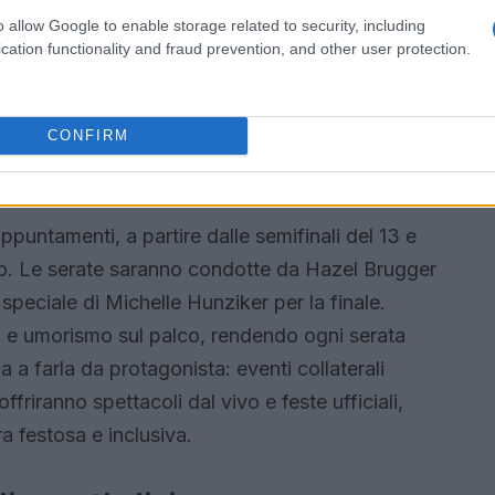
 La scelta di Basilea come sede è stata accolta
o allow Google to enable storage related to security, including
llezza architettonica, ma anche per la sua
cation functionality and fraud prevention, and other user protection.
 fascino della Svizzera? Ricordo quando visitai i
ienza che riscalda il cuore!
CONFIRM
enti
appuntamenti, a partire dalle semifinali del 13 e
gio. Le serate saranno condotte da Hazel Brugger
speciale di Michelle Hunziker per la finale.
a e umorismo sul palco, rendendo ogni serata
 a farla da protagonista: eventi collaterali
ffriranno spettacoli dal vivo e feste ufficiali,
a festosa e inclusiva.