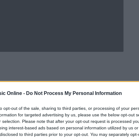
ic Online -
Do Not Process My Personal Information
to opt-out of the sale, sharing to third parties, or processing of your per
formation for targeted advertising by us, please use the below opt-out s
r selection. Please note that after your opt-out request is processed y
eing interest-based ads based on personal information utilized by us or
Ad
hub
Media
POWERED BY
disclosed to third parties prior to your opt-out. You may separately opt-