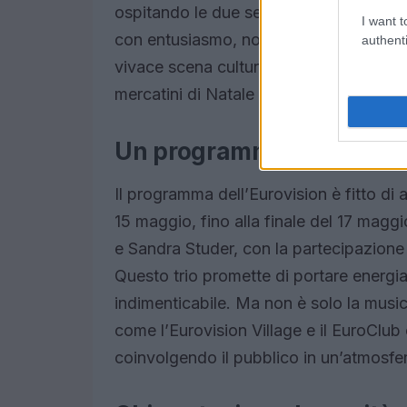
ospitando le due semifinali e la finale.
I want t
con entusiasmo, non solo per la sua be
authenti
vivace scena culturale. E chi non ama il
mercatini di Natale a Basilea… un’esper
Un programma ricco di ev
Il programma dell’Eurovision è fitto di 
15 maggio, fino alla finale del 17 mag
e Sandra Studer, con la partecipazione 
Questo trio promette di portare energi
indimenticabile. Ma non è solo la musica
come l’Eurovision Village e il EuroClub o
coinvolgendo il pubblico in un’atmosfer