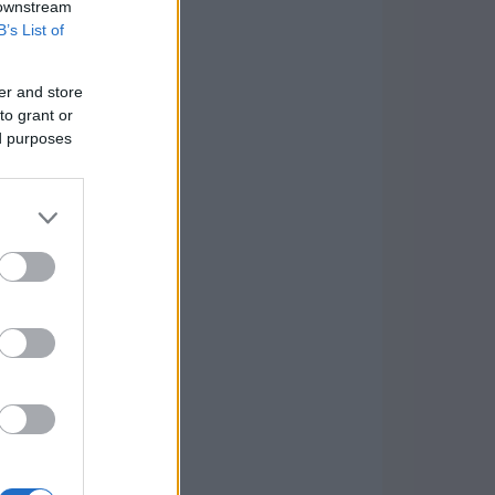
 downstream
B’s List of
er and store
to grant or
ed purposes