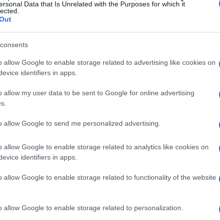
ersonal Data that Is Unrelated with the Purposes for which it
lected.
Out
consents
o allow Google to enable storage related to advertising like cookies on
evice identifiers in apps.
o allow my user data to be sent to Google for online advertising
s.
to allow Google to send me personalized advertising.
o allow Google to enable storage related to analytics like cookies on
n evento di prestigio
evice identifiers in apps.
o allow Google to enable storage related to functionality of the website
restigioso evento; è la terza volta che la città
del 1956 e del 1989. Quest’anno, la St.
o allow Google to enable storage related to personalization.
sarà il cuore pulsante della competizione,