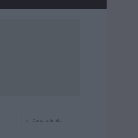
⌕
Cerca