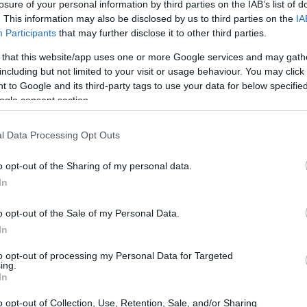
losure of your personal information by third parties on the IAB’s list of
. This information may also be disclosed by us to third parties on the
IA
Participants
that may further disclose it to other third parties.
 that this website/app uses one or more Google services and may gath
including but not limited to your visit or usage behaviour. You may click 
 to Google and its third-party tags to use your data for below specifi
ogle consent section.
vo e già si respira un’aria di eccitazione in tutto
ale al 1956, questo evento è molto più di una
l Data Processing Opt Outs
senta una celebrazione della diversità culturale
o opt-out of the Sharing of my personal data.
est’anno, l’Eurovision si svolgerà a Basilea, in
In
annuncia un’edizione memorabile, soprattutto
 “The Code” di Nemo. Non è solo un
o opt-out of the Sale of my Personal Data.
In
ità per i fan di vivere un’esperienza unica.
to opt-out of processing my Personal Data for Targeted
ing.
In
o opt-out of Collection, Use, Retention, Sale, and/or Sharing