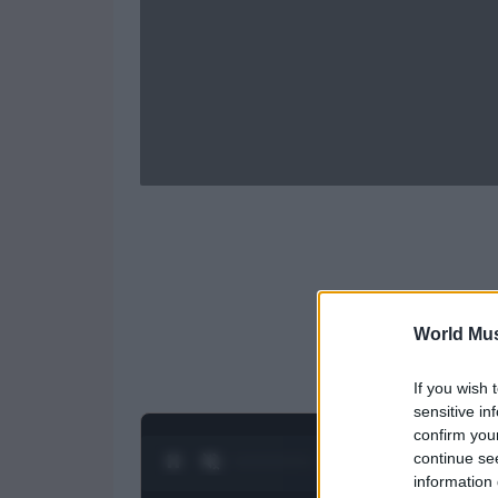
World Mus
If you wish 
sensitive in
confirm you
continue se
0:28 / 1:21
1
/
4
information 