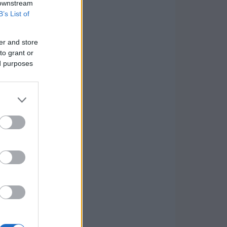
 downstream
B’s List of
er and store
to grant or
ed purposes