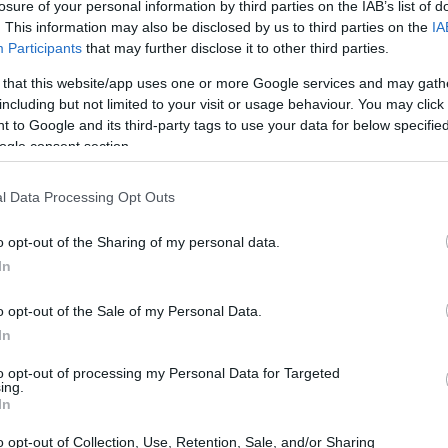
losure of your personal information by third parties on the IAB’s list of
. This information may also be disclosed by us to third parties on the
IA
Participants
that may further disclose it to other third parties.
 that this website/app uses one or more Google services and may gath
including but not limited to your visit or usage behaviour. You may click 
 to Google and its third-party tags to use your data for below specifi
ogle consent section.
musica elettronica
l Data Processing Opt Outs
goat (jp) si distingue per il suo approccio
o opt-out of the Sharing of my personal data.
pera,
Without References
, frutto di una
In
a Cindy Van Acker, offre un’esperienza sonora
e da un’esigenza di esplorare la percezione
o opt-out of the Sale of my Personal Data.
In
ca, rendendo omaggio al compianto Mika Vainio,
Acker.
to opt-out of processing my Personal Data for Targeted
ing.
In
o opt-out of Collection, Use, Retention, Sale, and/or Sharing