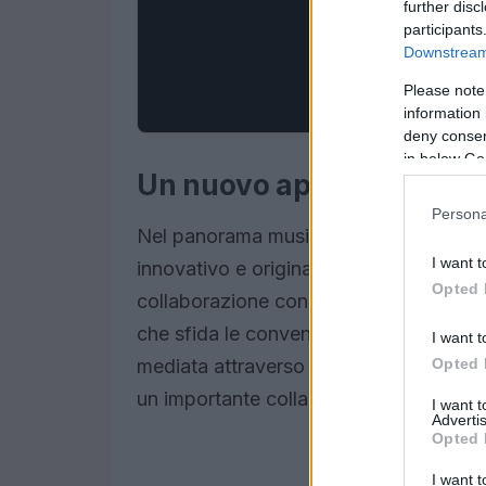
further disc
participants
Downstream 
Please note
information 
deny consent
in below Go
Un nuovo approccio alla 
Persona
Nel panorama musicale contemporaneo, 
I want t
innovativo e originale. La loro ultima o
Opted 
collaborazione con la coreografa belg
che sfida le convenzioni. L’album nasc
I want t
Opted 
mediata attraverso la danza e la musi
un importante collaboratore della Van 
I want 
Advertis
Opted 
I want t