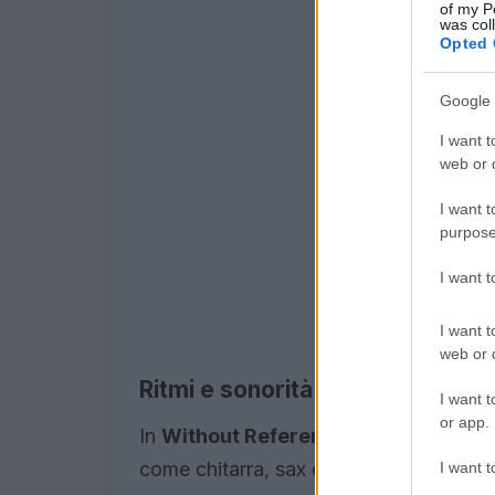
of my P
was col
Opted 
Google 
I want t
web or d
I want t
purpose
I want 
I want t
web or d
Ritmi e sonorità: l’arte della poli
I want t
or app.
In
Without References
, Koshiro Hino 
come chitarra, sax e basso, trasformand
I want t