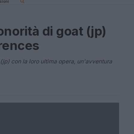
sioni
norità di goat (jp)
erences
jp) con la loro ultima opera, un'avventura