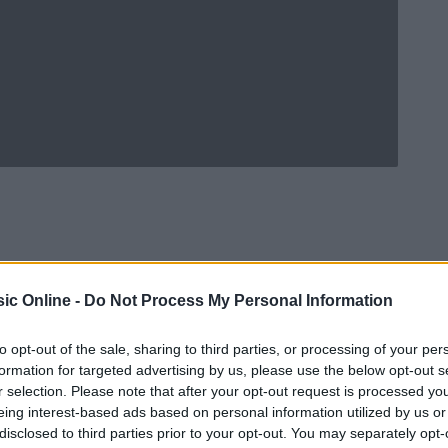
ic Online -
Do Not Process My Personal Information
to opt-out of the sale, sharing to third parties, or processing of your per
formation for targeted advertising by us, please use the below opt-out s
r selection. Please note that after your opt-out request is processed y
eing interest-based ads based on personal information utilized by us or
Ad
hub
Media
POWERED BY
disclosed to third parties prior to your opt-out. You may separately opt-