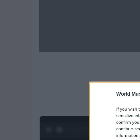
World Mus
If you wish 
sensitive in
confirm you
continue se
0:28 / 1:21
1
/
4
information 