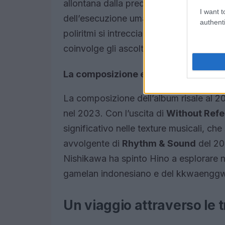
allontana dalla precisione meccanica pe
I want t
dell’esecuzione umana. Il risultato è u
authenti
poliritmi si intrecciano in modo sorpr
coinvolge gli ascoltatori.
La composizione e la sua evoluzione
La composizione dell’album risale al 2
nel 2023. Con l’uscita di
Without Ref
significativo nelle texture musicali, ch
avvolgente di
Rhythm & Sound
del 201
Nishikawa ha spinto Hino a esplorare nuo
gamelan indonesiano e del kkwaenggw
Un viaggio attraverso le 