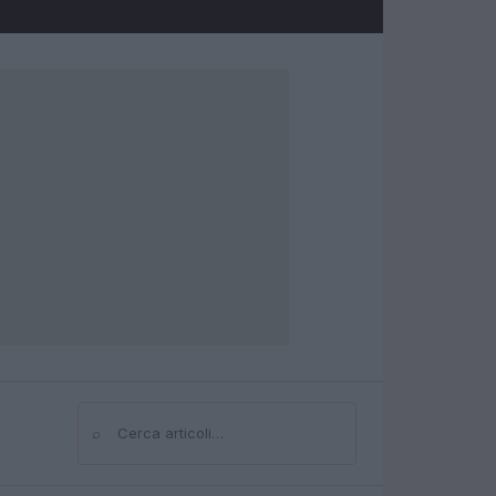
⌕
Cerca