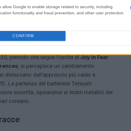
r abbracciare l’imprecisione creativa
o allow Google to enable storage related to security, including
n tessuto sonoro denso e articolato, dove i
cation functionality and fraud prevention, and other user protection.
endente, creando un’esperienza immersiva che
CONFIRM
020, periodo che segue l’uscita di
Joy in Fear
erences
, si percepisce un cambiamento
e si distaccano dall’approccio più caldo e
5. La partenza del batterista Tetsushi
ve sonorità, ispirandosi ai timbri metallici del
ari coreano.
tracce