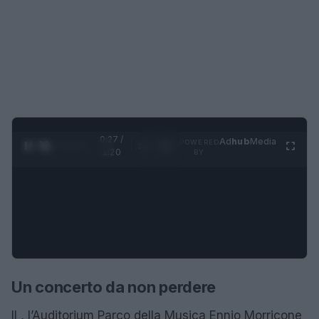
0:28 /
Ad
hub
Media
POWERED
1
/
4
1:20
BY
Un concerto da non perdere
Il , l’Auditorium Parco della Musica Ennio Morricone