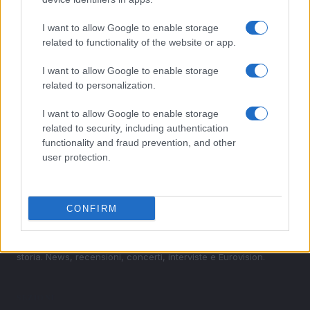
biglietti
I want to allow Google to enable storage
3
Biglietti per Sanremo 2025: tutto quello che c’è da
related to functionality of the website or app.
sapere
4
I want to allow Google to enable storage
Chiello torna sul palco: inizia il tour 2025
related to personalization.
5
Brian Eno e l’arte della musica generativa in Aurum
I want to allow Google to enable storage
related to security, including authentication
functionality and fraud prevention, and other
user protection.
CONFIRM
Scopri il ritmo del mondo, dove ogni nota racconta una
storia. News, recensioni, concerti, interviste e Eurovision.
SEZIONI