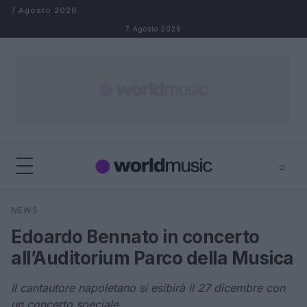
Salta al contenuto
7 Agosto 2026
7 Agosto 2026
⌕
×
⌕
NEWS
Cerca
Edoardo Bennato in concerto
all’Auditorium Parco della Musica
Il cantautore napoletano si esibirà il 27 dicembre con
un concerto speciale