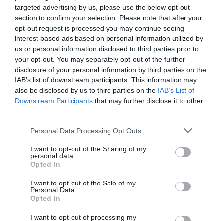
NEWS
targeted advertising by us, please use the below opt-out
section to confirm your selection. Please note that after your
opt-out request is processed you may continue seeing
interest-based ads based on personal information utilized by
us or personal information disclosed to third parties prior to
your opt-out. You may separately opt-out of the further
disclosure of your personal information by third parties on the
IAB’s list of downstream participants. This information may
also be disclosed by us to third parties on the
IAB’s List of
Downstream Participants
that may further disclose it to other
third parties.
Please note that this website/app uses one or more Google
Personal Data Processing Opt Outs
services and may gather and store information including but
Valle d’Aosta: polemiche tra sindacato e istituzioni per
not limited to your visit or usage behaviour. You may click to
I want to opt-out of the Sharing of my
le supplenze scolastiche
personal data.
grant or deny consent to Google and its third-party tags to
Opted In
Edoardo Marchesi · 5 Ago 2026
use your data for below specified purposes in below Google
consent section.
I want to opt-out of the Sale of my
NEWS
Personal Data.
Opted In
I want to opt-out of processing my