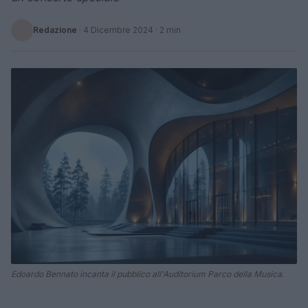
Redazione
·
4 Dicembre 2024
· 2 min
Edoardo Bennato incanta il pubblico all'Auditorium Parco della Musica.