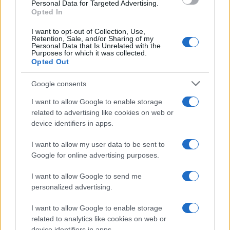
Personal Data for Targeted Advertising.
Opted In
I want to opt-out of Collection, Use,
Retention, Sale, and/or Sharing of my
Personal Data that Is Unrelated with the
Purposes for which it was collected.
Opted Out
Google consents
I want to allow Google to enable storage
Streaming vs vinile: differenze tra mastering,
related to advertising like cookies on web or
dinamica e ritualità
device identifiers in apps.
Letizia Fontana · 5 Ago 2026
I want to allow my user data to be sent to
Google for online advertising purposes.
PIÙ LETTI
I want to allow Google to send me
personalized advertising.
1
Concerti in Italia: il 2026 supera il miliardo di euro di
spesa
I want to allow Google to enable storage
related to analytics like cookies on web or
2
Scopri fanSALE: la piattaforma sicura per la rivendita di
device identifiers in apps.