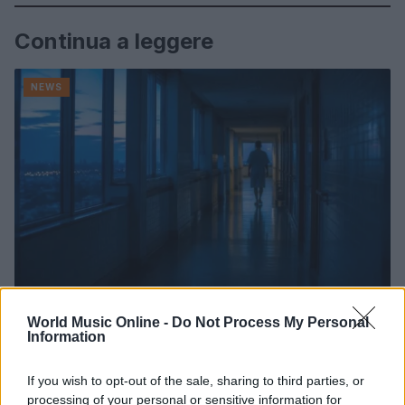
Continua a leggere
NEWS
World Music Online -
Do Not Process My Personal
Information
Noemi in ospedale: il racconto della riabilitazione e il
ritorno sul palco
Susanna Riva · 6 Ago 2026
If you wish to opt-out of the sale, sharing to third parties, or
processing of your personal or sensitive information for