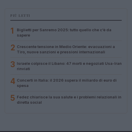
PIÙ LETTI
1
Biglietti per Sanremo 2025: tutto quello che c’è da
sapere
2
Crescente tensione in Medio Oriente: evacuazioni a
Tiro, nuove sanzioni e pressioni internazionali
3
Israele colpisce il Libano: 47 morti e negoziati Usa-Iran
rinviati
4
Concerti in Italia: il 2026 supera il miliardo di euro di
spesa
5
Fedez chiarisce la sua salute e i problemi relazionali in
diretta social