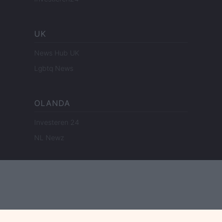
UK
News Hub UK
Lgbtq News
OLANDA
Investeren 24
NL Newz