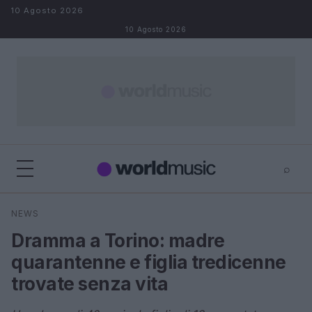
Salta al contenuto
10 Agosto 2026
10 Agosto 2026
⌕
×
⌕
NEWS
Cerca
Dramma a Torino: madre
quarantenne e figlia tredicenne
trovate senza vita