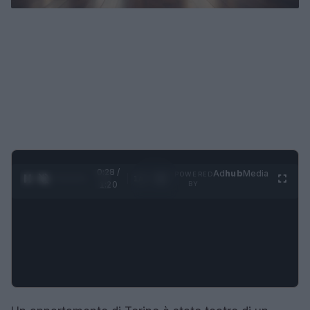
0:29 /
Ad
hub
Media
POWERED
1
/
4
1:20
BY