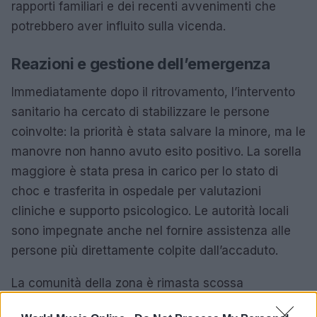
rapporti familiari e dei recenti avvenimenti che
potrebbero aver influito sulla vicenda.
Reazioni e gestione dell’emergenza
Immediatamente dopo il ritrovamento, l’intervento
sanitario ha cercato di stabilizzare le persone
coinvolte: la priorità è stata salvare la minore, ma le
manovre non hanno avuto esito positivo. La sorella
maggiore è stata presa in carico per lo stato di
choc e trasferita in ospedale per valutazioni
cliniche e supporto psicologico. Le autorità locali
sono impegnate anche nel fornire assistenza alle
persone più direttamente colpite dall’accaduto.
La comunità della zona è rimasta scossa
dall’accaduto: episodi di questo tipo generano