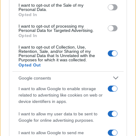
consent section.
I want to opt-out of the Sale of my
Matteo Pellegrino ha organizzato una sfilata
Personal Data.
pop-up nei vicoli del Quartieri Spagnoli per
Opted In
promuovere giovani designer; è editorialista
moda che cura rubriche su artigianato e
I want to opt-out of processing my
Personal Data for Targeted Advertising.
tendenze locali. Nato a Napoli, conserva
Opted In
bozze di pattern e appunti presi nelle sartorie
di via Toledo.
I want to opt-out of Collection, Use,
Retention, Sale, and/or Sharing of my
Personal Data that Is Unrelated with the
Purposes for which it was collected.
Opted Out
Google consents
I want to allow Google to enable storage
related to advertising like cookies on web or
device identifiers in apps.
I want to allow my user data to be sent to
Google for online advertising purposes.
I want to allow Google to send me