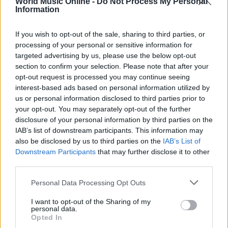
World Music Online -
Do Not Process My Personal
interrogativi sulla salute mentale e sulla protezione
Information
dei minori. Le istituzioni competenti, attraverso gli
organi preposti, potranno seguire le eventuali
If you wish to opt-out of the sale, sharing to third parties, or
processing of your personal or sensitive information for
implicazioni di carattere sociale e di tutela che
targeted advertising by us, please use the below opt-out
emergeranno dalle indagini.
section to confirm your selection. Please note that after your
opt-out request is processed you may continue seeing
Le indagini della
Squadra mobile
proseguiranno
interest-based ads based on personal information utilized by
con gli accertamenti tecnici e con l’audizione di
us or personal information disclosed to third parties prior to
your opt-out. You may separately opt-out of the further
testimoni ritenuti utili. Fino a quando non saranno
disclosure of your personal information by third parties on the
completati gli esami medico-legali e non sarà
IAB’s list of downstream participants. This information may
definita con chiarezza la dinamica dei fatti, le
also be disclosed by us to third parties on the
IAB’s List of
Downstream Participants
that may further disclose it to other
autorità manterranno riservate le informazioni
third parties.
sensibili.
Please note that this website/app uses one or more Google
Personal Data Processing Opt Outs
services and may gather and store information including but
not limited to your visit or usage behaviour. You may click to
I want to opt-out of the Sharing of my
personal data.
grant or deny consent to Google and its third-party tags to
AUTORE
Opted In
Matteo Pellegrino
use your data for below specified purposes in below Google