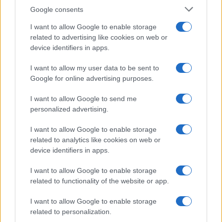
Google consents
I want to allow Google to enable storage
Ariana Grande debutta al primo posto con Petal e
related to advertising like cookies on web or
annuncia una pausa dalla vita pubblica
device identifiers in apps.
Letizia Fontana · 8 Ago 2026
I want to allow my user data to be sent to
NEWS
Google for online advertising purposes.
I want to allow Google to send me
personalized advertising.
I want to allow Google to enable storage
related to analytics like cookies on web or
device identifiers in apps.
I want to allow Google to enable storage
related to functionality of the website or app.
I want to allow Google to enable storage
related to personalization.
Noemi in ospedale: il racconto della riabilitazione e il