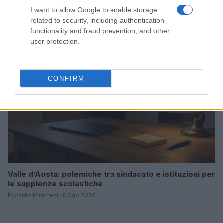
ritorno sul palco
I want to allow Google to enable storage
Susanna Riva · 6 Ago 2026
related to security, including authentication
functionality and fraud prevention, and other
NEWS
user protection.
CONFIRM
Valle d’Aosta: polemiche tra sindacato e istituzioni per
le supplenze scolastiche
Edoardo Marchesi · 5 Ago 2026