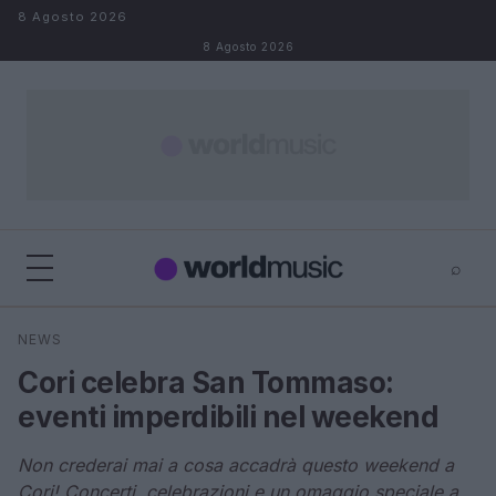
Salta al contenuto
8 Agosto 2026
8 Agosto 2026
⌕
×
⌕
NEWS
Cerca
Cori celebra San Tommaso:
eventi imperdibili nel weekend
Non crederai mai a cosa accadrà questo weekend a
Cori! Concerti, celebrazioni e un omaggio speciale a