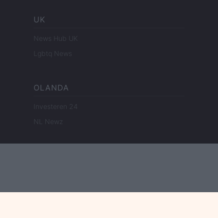
UK
News Hub UK
Lgbtq News
OLANDA
Investeren 24
NL Newz