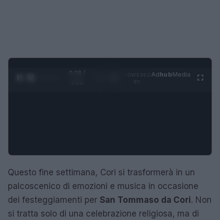
0:28 /
Ad
hub
Media
POWERED
1
/
4
1:21
BY
Questo fine settimana, Cori si trasformerà in un
palcoscenico di emozioni e musica in occasione
dei festeggiamenti per
San Tommaso da Cori
. Non
si tratta solo di una celebrazione religiosa, ma di