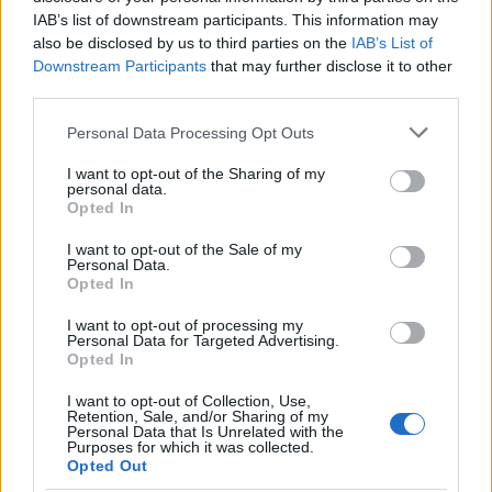
IAB’s list of downstream participants. This information may
also be disclosed by us to third parties on the
IAB’s List of
Downstream Participants
that may further disclose it to other
third parties.
Please note that this website/app uses one or more Google
Personal Data Processing Opt Outs
services and may gather and store information including but
not limited to your visit or usage behaviour. You may click to
I want to opt-out of the Sharing of my
personal data.
Continua a leggere
grant or deny consent to Google and its third-party tags to
Opted In
use your data for below specified purposes in below Google
consent section.
I want to opt-out of the Sale of my
NEWS
Personal Data.
Opted In
I want to opt-out of processing my
Personal Data for Targeted Advertising.
Opted In
I want to opt-out of Collection, Use,
Retention, Sale, and/or Sharing of my
Personal Data that Is Unrelated with the
Purposes for which it was collected.
Opted Out