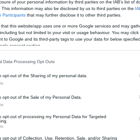
losure of your personal information by third parties on the IAB’s list of
. This information may also be disclosed by us to third parties on the
IA
Participants
that may further disclose it to other third parties.
 that this website/app uses one or more Google services and may gath
including but not limited to your visit or usage behaviour. You may click 
 to Google and its third-party tags to use your data for below specifi
ogle consent section.
l Data Processing Opt Outs
SMOKE, in collaborazione con RICO
ifesto della scena urban italiana. Questo
o opt-out of the Sharing of my personal data.
In
, ma un vero e proprio inno alla determinazione
tte con grande maestria, raccontano di come sia
o opt-out of the Sale of my Personal Data.
are le ingiustizie e di lottare per migliorare la
In
 si sente impotenti di fronte alle difficoltà,
to opt-out of processing my Personal Data for Targeted
ing.
ranza e motivazione.
In
o opt-out of Collection, Use, Retention, Sale, and/or Sharing