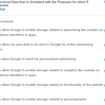
ersonal Data that Is Unrelated with the Purposes for which it
lected.
Out
consents
o allow Google to enable storage related to advertising like cookies on
evice identifiers in apps.
o allow my user data to be sent to Google for online advertising
s.
to allow Google to send me personalized advertising.
o allow Google to enable storage related to analytics like cookies on
evice identifiers in apps.
o allow Google to enable storage related to functionality of the website
va
o allow Google to enable storage related to personalization.
ndu, combina sonorità urban e latin, creando