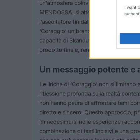
un’atmosfera coinvolgente e dinamica.
I want t
MENDOSSA, si alternano con abilità, d
authenti
l’ascoltatore fin dal primo ascolto. La
‘Coraggio’ un brano perfetto per le play
capacità di Skandu di mescolare diversi g
prodotto finale, rendendo il brano acce
Un messaggio potente e 
Le liriche di ‘Coraggio’ non si limitan
riflessione profonda sulla realtà 
non hanno paura di affrontare temi comp
diretto e sincero. Questo approccio, pri
immedesimarsi nelle esperienze raccon
combinazione di testi incisivi e una p