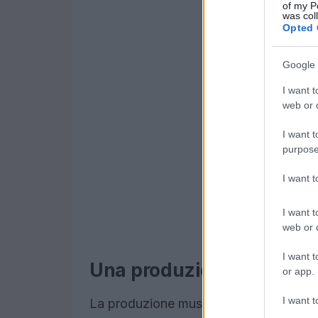
of my P
was col
Opted 
Google 
I want t
web or d
I want t
purpose
I want 
I want t
web or d
I want t
Una produzione innovati
or app.
I want t
La produzione musicale, curata da Ska