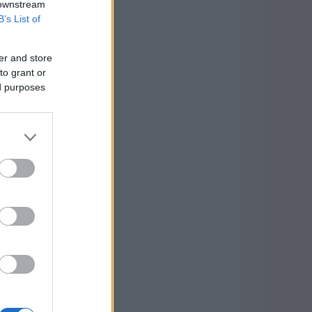
 downstream
B’s List of
er and store
to grant or
ed purposes