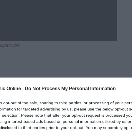
O MENDOSSA.
ic Online -
Do Not Process My Personal Information
to opt-out of the sale, sharing to third parties, or processing of your per
formation for targeted advertising by us, please use the below opt-out s
r selection. Please note that after your opt-out request is processed y
Ad
hub
Media
eing interest-based ads based on personal information utilized by us or
POWERED BY
disclosed to third parties prior to your opt-out. You may separately opt-