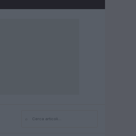
⌕
Cerca