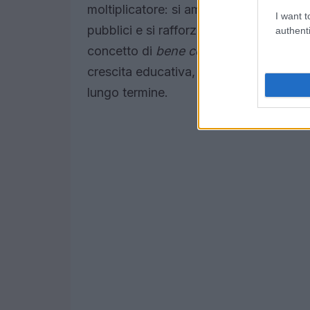
moltiplicatore: si ampliano le opportuni
I want t
pubblici e si rafforzano i legami tra ist
authenti
concetto di
bene comune
, dove la mus
crescita educativa, contribuendo a render
lungo termine.