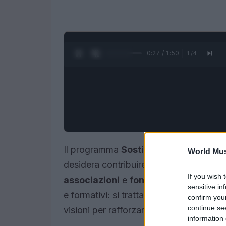
0:28 / 1:50
1
/
4
Il programma
Sostieni l’Accademia
ap
World Mus
desidera contribuire alla diffusione del
If you wish 
associazioni
e
fondazioni
sono invitat
sensitive in
e formativi: si tratta di un
meccanismo 
confirm you
continue se
visioni per rafforzare l’offerta musicale s
information 