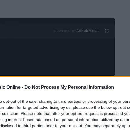
Ad
hub
Media
POWERED BY
re uno spazio di partecipazione attiva per chi
ic Online -
Do Not Process My Personal Information
la
grande musica
nel paese. Privati,
to opt-out of the sale, sharing to third parties, or processing of your per
i a diventare partner culturali in progetti artistici
formation for targeted advertising by us, please use the below opt-out s
di sostegno
che unisce risorse, competenze e
r selection. Please note that after your opt-out request is processed y
eing interest-based ads based on personal information utilized by us or
ul territorio.
disclosed to third parties prior to your opt-out. You may separately opt-