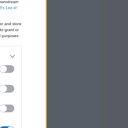
 downstream
B’s List of
er and store
to grant or
ed purposes