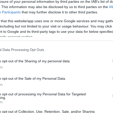
losure of your personal information by third parties on the IAB’s list of
. This information may also be disclosed by us to third parties on the
IA
Participants
that may further disclose it to other third parties.
 that this website/app uses one or more Google services and may gath
including but not limited to your visit or usage behaviour. You may click 
 to Google and its third-party tags to use your data for below specifi
ogle consent section.
l Data Processing Opt Outs
o opt-out of the Sharing of my personal data.
In
o opt-out of the Sale of my Personal Data.
In
to opt-out of processing my Personal Data for Targeted
ing.
 il programma, chi può aderire e quali strumenti
In
el testo troverai anche suggerimenti pratici per
o opt-out of Collection, Use, Retention, Sale, and/or Sharing