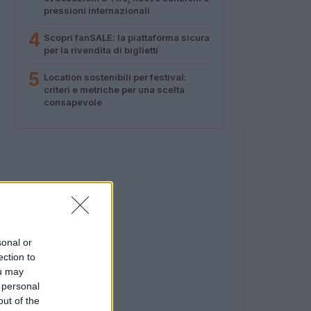
pressioni internazionali
4
Scopri fanSALE: la piattaforma sicura
per la rivendita di biglietti
5
Location sostenibili per festival:
criteri e metriche per una scelta
consapevole
sonal or
ection to
ou may
 personal
out of the