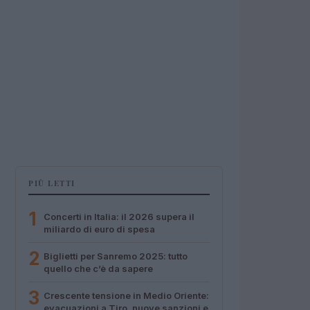
PIÙ LETTI
1
Concerti in Italia: il 2026 supera il
miliardo di euro di spesa
2
Biglietti per Sanremo 2025: tutto
quello che c’è da sapere
3
Crescente tensione in Medio Oriente:
evacuazioni a Tiro, nuove sanzioni e