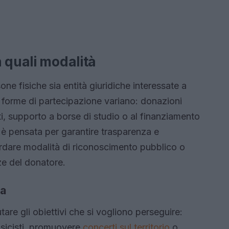
 quali modalità
e fisiche sia entità giuridiche interessate a
e forme di partecipazione variano: donazioni
ti, supporto a borse di studio o al finanziamento
 è pensata per garantire trasparenza e
cordare modalità di riconoscimento pubblico o
ze del donatore.
ta
tare gli obiettivi che si vogliono perseguire:
usicisti, promuovere
concerti sul territorio
o