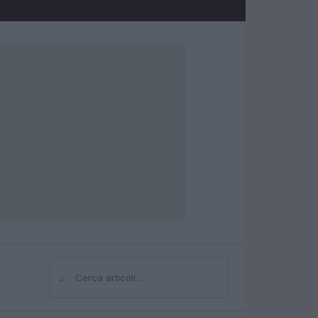
⌕
Cerca