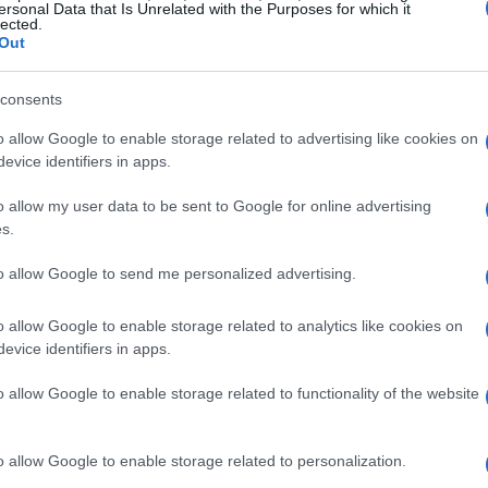
ersonal Data that Is Unrelated with the Purposes for which it
sfruttare i
filtri
disponibili, utili per scegliere
lected.
Out
o concreto delle tue azioni.
consents
demia
o allow Google to enable storage related to advertising like cookies on
evice identifiers in apps.
e nella continuità di un linguaggio culturale
 soggetti privati non è solo economico, ma
o allow my user data to be sent to Google for online advertising
s.
duzioni e iniziative pubbliche che diversificano
ogni donazione o collaborazione aiuta a coprire
to allow Google to send me personalized advertising.
ttività di outreach; si tratta di trasformare un
o allow Google to enable storage related to analytics like cookies on
tivo, come seminare un fiore che poi arricchirà
evice identifiers in apps.
o allow Google to enable storage related to functionality of the website
o allow Google to enable storage related to personalization.
ciazioni
e singoli cittadini produce un effetto