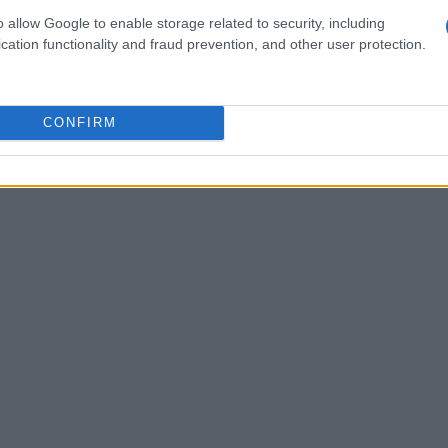
tà per giovani musicisti, si avvicinano nuovi
o allow Google to enable storage related to security, including
ituzioni e comunità. Questo modello valorizza il
cation functionality and fraud prevention, and other user protection.
ica diventa strumento di inclusione sociale e
e più vivi e sostenibili i progetti artistici a
CONFIRM