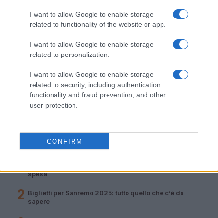
I want to allow Google to enable storage
related to functionality of the website or app.
I want to allow Google to enable storage
related to personalization.
I want to allow Google to enable storage
Streaming vs vinile: differenze tra mastering,
related to security, including authentication
dinamica e ritualità
functionality and fraud prevention, and other
Letizia Fontana · 5 Ago 2026
user protection.
CONFIRM
PIÙ LETTI
1
Concerti in Italia: il 2026 supera il miliardo di euro di
spesa
2
Biglietti per Sanremo 2025: tutto quello che c’è da
sapere