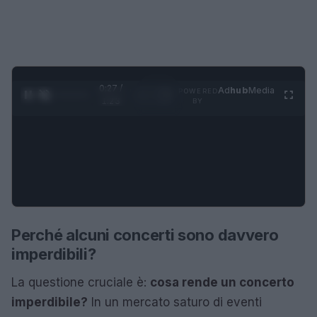
0:28 /
Ad
hub
Media
POWERED
1
/
4
1:23
BY
Perché alcuni concerti sono davvero
imperdibili?
La questione cruciale è:
cosa rende un concerto
imperdibile?
In un mercato saturo di eventi