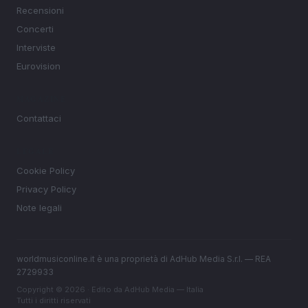
Recensioni
Concerti
Interviste
Eurovision
MAGAZINE
Contattaci
LEGALE
Cookie Policy
Privacy Policy
Note legali
worldmusiconline.it è una proprietà di AdHub Media S.r.l. — REA
2729933
Copyright © 2026 · Edito da AdHub Media — Italia
Tutti i diritti riservati