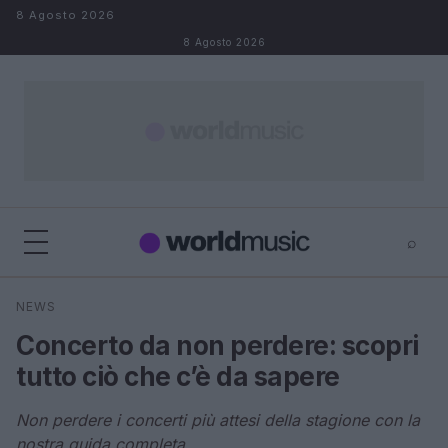
Salta al contenuto
8 Agosto 2026
8 Agosto 2026
⌕
×
⌕
NEWS
Cerca
Concerto da non perdere: scopri
tutto ciò che c’è da sapere
Non perdere i concerti più attesi della stagione con la
nostra guida completa.