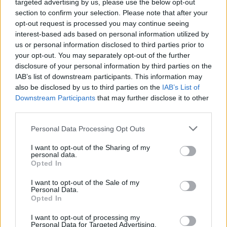
Continua a leggere
targeted advertising by us, please use the below opt-out
section to confirm your selection. Please note that after your
opt-out request is processed you may continue seeing
NEWS
interest-based ads based on personal information utilized by
us or personal information disclosed to third parties prior to
your opt-out. You may separately opt-out of the further
disclosure of your personal information by third parties on the
IAB’s list of downstream participants. This information may
also be disclosed by us to third parties on the
IAB’s List of
Downstream Participants
that may further disclose it to other
third parties.
Please note that this website/app uses one or more Google
Personal Data Processing Opt Outs
services and may gather and store information including but
not limited to your visit or usage behaviour. You may click to
I want to opt-out of the Sharing of my
personal data.
grant or deny consent to Google and its third-party tags to
Opted In
Noemi in ospedale: il racconto della riabilitazione e il
use your data for below specified purposes in below Google
ritorno sul palco
consent section.
I want to opt-out of the Sale of my
Personal Data.
Susanna Riva · 6 Ago 2026
Opted In
NEWS
I want to opt-out of processing my
Personal Data for Targeted Advertising.