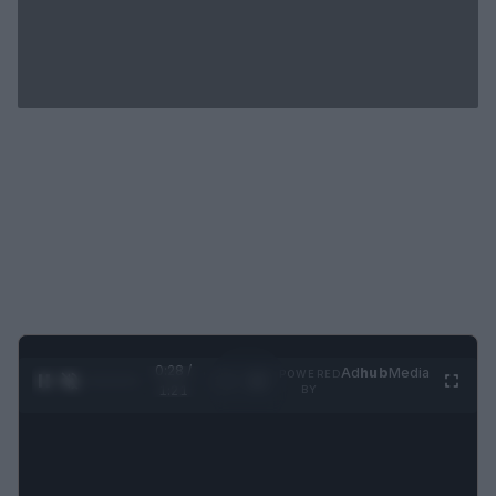
0:28 /
Ad
hub
Media
POWERED
1
/
4
1:21
BY