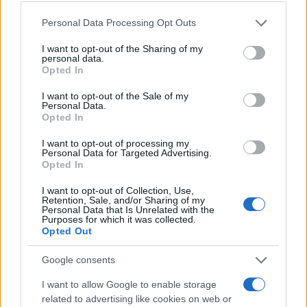
Continua a leggere
Please note that this website/app uses one or more Google
Personal Data Processing Opt Outs
services and may gather and store information including but
CONCERTI
not limited to your visit or usage behaviour. You may click to
I want to opt-out of the Sharing of my
personal data.
grant or deny consent to Google and its third-party tags to
Opted In
use your data for below specified purposes in below Google
consent section.
I want to opt-out of the Sale of my
Personal Data.
Opted In
I want to opt-out of processing my
Personal Data for Targeted Advertising.
Opted In
I want to opt-out of Collection, Use,
Retention, Sale, and/or Sharing of my
Personal Data that Is Unrelated with the
Purposes for which it was collected.
Opted Out
L’arca di Lorè: Jovanotti in tour nel 2026, tra passione
e trasformazione
Google consents
Letizia Fontana · 9 Ago 2026
I want to allow Google to enable storage
CONCERTI
related to advertising like cookies on web or