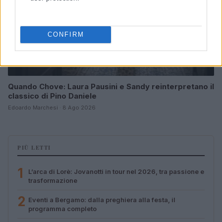
CONFIRM
Quando Chove: Laura Pausini e Sandy reinterpretano il
classico di Pino Daniele
Edoardo Marchesi · 8 Ago 2026
PIÙ LETTI
1
L’arca di Lorè: Jovanotti in tour nel 2026, tra passione e
trasformazione
2
Eventi a Bergamo: dalla preghiera alla festa, il
programma completo