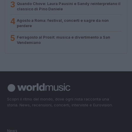
3
Quando Chove: Laura Pausini e Sandy reinterpretano il
classico di Pino Daniele
4
Agosto a Roma: festival, concerti e sagre da non
perdere
5
Ferragosto al Prosit: musica e divertimento a San
Vendemiano
Scopri il ritmo del mondo, dove ogni nota racconta una
storia. News, recensioni, concerti, interviste e Eurovision.
SEZIONI
News