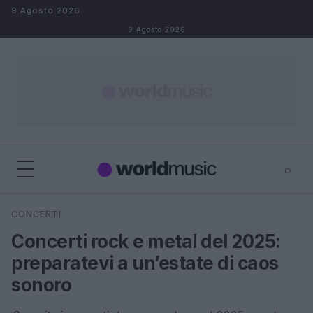
Salta al contenuto
9 Agosto 2026
9 Agosto 2026
⌕
×
⌕
CONCERTI
Cerca
Concerti rock e metal del 2025:
preparatevi a un’estate di caos
sonoro