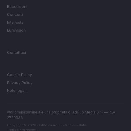
Recensioni
Concerti
Interviste
Eurovision
MAGAZINE
Contattaci
LEGALE
Cookie Policy
Privacy Policy
Note legali
worldmusiconline.it è una proprietà di AdHub Media S.r.l. — REA
2729933
Copyright © 2026 · Edito da AdHub Media — Italia
Tutti i diritti riservati