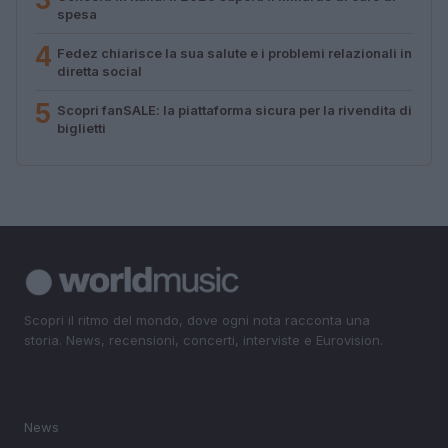
spesa
4
Fedez chiarisce la sua salute e i problemi relazionali in
diretta social
5
Scopri fanSALE: la piattaforma sicura per la rivendita di
biglietti
Scopri il ritmo del mondo, dove ogni nota racconta una
storia. News, recensioni, concerti, interviste e Eurovision.
SEZIONI
News