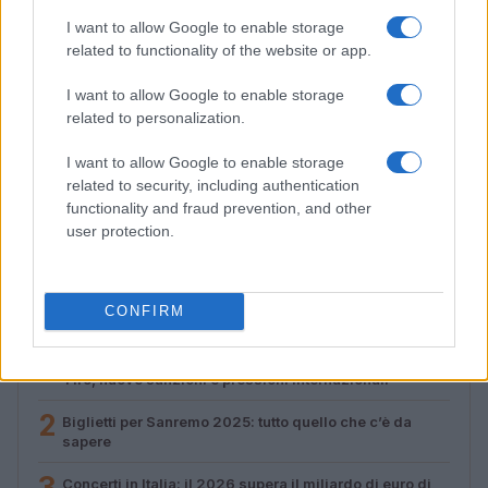
I want to allow Google to enable storage
related to functionality of the website or app.
I want to allow Google to enable storage
related to personalization.
I want to allow Google to enable storage
Valle d’Aosta: polemiche tra sindacato e istituzioni per
related to security, including authentication
le supplenze scolastiche
functionality and fraud prevention, and other
Edoardo Marchesi · 5 Ago 2026
user protection.
PIÙ LETTI
CONFIRM
1
Crescente tensione in Medio Oriente: evacuazioni a
Tiro, nuove sanzioni e pressioni internazionali
2
Biglietti per Sanremo 2025: tutto quello che c’è da
sapere
3
Concerti in Italia: il 2026 supera il miliardo di euro di