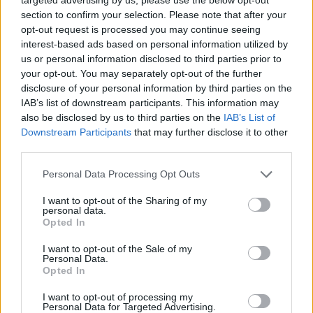
section to confirm your selection. Please note that after your
opt-out request is processed you may continue seeing
NEWS
interest-based ads based on personal information utilized by
us or personal information disclosed to third parties prior to
your opt-out. You may separately opt-out of the further
disclosure of your personal information by third parties on the
IAB’s list of downstream participants. This information may
also be disclosed by us to third parties on the
IAB’s List of
Downstream Participants
that may further disclose it to other
third parties.
Please note that this website/app uses one or more Google
Personal Data Processing Opt Outs
services and may gather and store information including but
not limited to your visit or usage behaviour. You may click to
I want to opt-out of the Sharing of my
personal data.
grant or deny consent to Google and its third-party tags to
Opted In
Ariana Grande debutta al primo posto con Petal e
use your data for below specified purposes in below Google
annuncia una pausa dalla vita pubblica
consent section.
I want to opt-out of the Sale of my
Letizia Fontana · 8 Ago 2026
Personal Data.
Opted In
NEWS
I want to opt-out of processing my
Personal Data for Targeted Advertising.