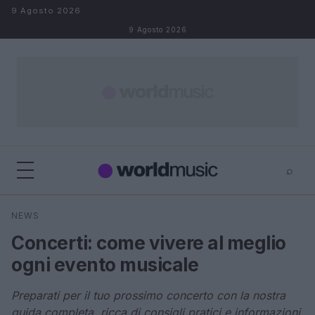
Salta al contenuto
9 Agosto 2026
9 Agosto 2026
⌕
×
⌕
NEWS
Cerca
Concerti: come vivere al meglio
ogni evento musicale
Preparati per il tuo prossimo concerto con la nostra
guida completa, ricca di consigli pratici e informazioni