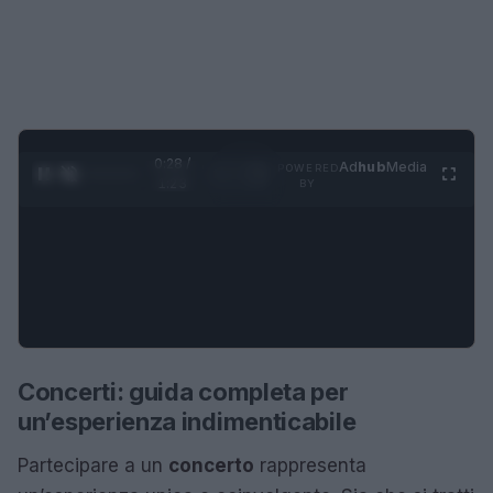
0:29 /
Ad
hub
Media
POWERED
1
/
4
1:23
BY
Concerti: guida completa per
un’esperienza indimenticabile
Partecipare a un
concerto
rappresenta