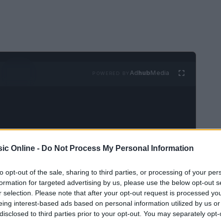
Ad
hub
Media
POWERED BY
ic Online -
Do Not Process My Personal Information
 musicale è un equilibrio sensibile in cui
to opt-out of the sale, sharing to third parties, or processing of your per
nfluenzano la pianificazione di tour e lanci
formation for targeted advertising by us, please use the below opt-out s
r selection. Please note that after your opt-out request is processed y
ndo cambiano le regole del movimento di persone,
eing interest-based ads based on personal information utilized by us or
endari degli artisti. In questo contesto,
force
disclosed to third parties prior to your opt-out. You may separately opt-