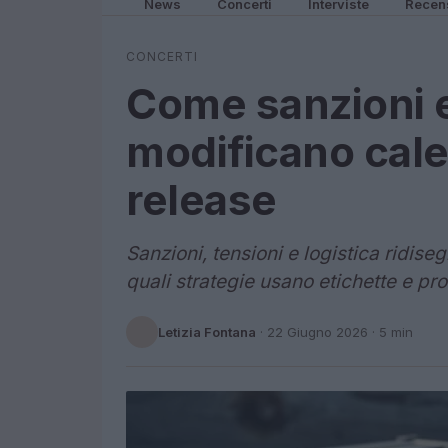
News
Concerti
Interviste
Recen
CONCERTI
Come sanzioni e
modificano calen
release
Sanzioni, tensioni e logistica ridise
quali strategie usano etichette e pro
Letizia Fontana
·
22 Giugno 2026
· 5 min