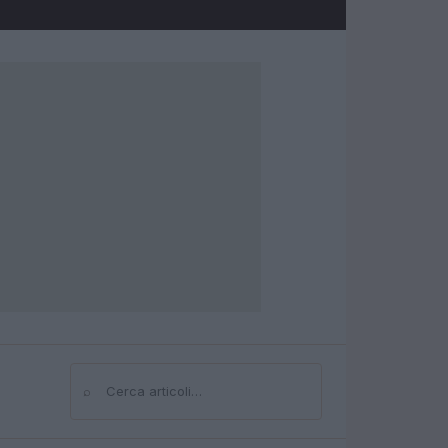
⌕
Cerca