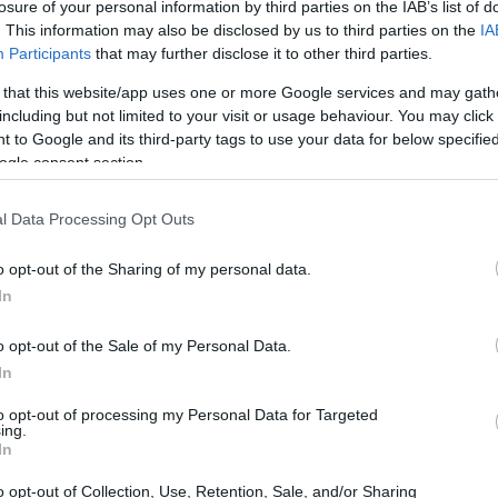
losure of your personal information by third parties on the IAB’s list of
 concetti operativi tanto quanto creativi.
. This information may also be disclosed by us to third parties on the
IA
rrenti e illustra strategie utilizzate da etichette,
Participants
that may further disclose it to other third parties.
posizione al rischio.
 that this website/app uses one or more Google services and may gath
including but not limited to your visit or usage behaviour. You may click 
 to Google and its third-party tags to use your data for below specifi
ogle consent section.
l Data Processing Opt Outs
o opt-out of the Sharing of my personal data.
In
o opt-out of the Sale of my Personal Data.
In
to opt-out of processing my Personal Data for Targeted
ing.
In
o opt-out of Collection, Use, Retention, Sale, and/or Sharing