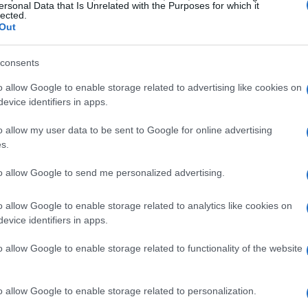
ersonal Data that Is Unrelated with the Purposes for which it
lected.
Out
li attori della filiera: artisti e tecnici, società di
, una rotazione del rischio in un’area si riflette
consents
ità delle venue e persino sulle finestre di uscita
o allow Google to enable storage related to advertising like cookies on
pratica: come le sanzioni impattano contratti e
evice identifiers in apps.
tinerari e promozioni, quali clausole e processi
o allow my user data to be sent to Google for online advertising
e fan e operatori possono leggere segnali
s.
to allow Google to send me personalized advertising.
 contratto al palco
o allow Google to enable storage related to analytics like cookies on
evice identifiers in apps.
ratti
assicurazioni e permessi che definiscono
o allow Google to enable storage related to functionality of the website
la di
force majeure
governa le eccezioni non
 sequenze di città ottimizzate per trasporti e
o allow Google to enable storage related to personalization.
 visti o
carnet ATA
può spostare una data o