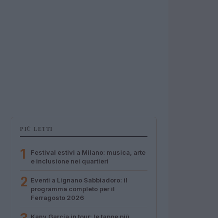
PIÙ LETTI
1
Festival estivi a Milano: musica, arte
e inclusione nei quartieri
2
Eventi a Lignano Sabbiadoro: il
programma completo per il
Ferragosto 2026
Kany García in tour: le tappe più