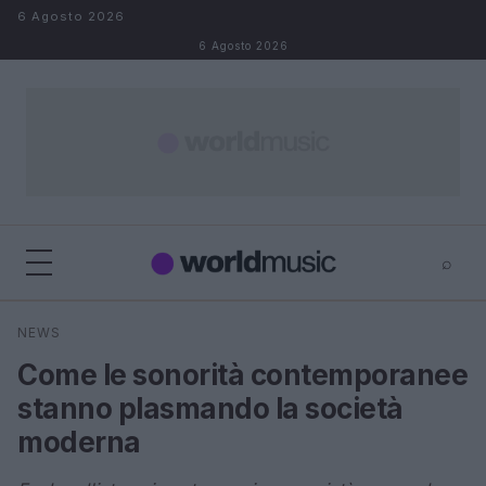
Salta al contenuto
6 Agosto 2026
6 Agosto 2026
⌕
×
⌕
NEWS
Cerca
Come le sonorità contemporanee
stanno plasmando la società
moderna