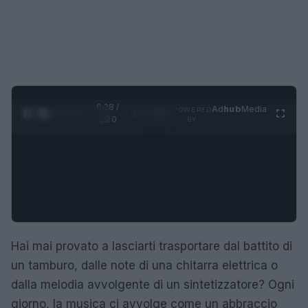
0:29 /
Ad
hub
Media
POWERED
1
/
4
1:20
BY
Hai mai provato a lasciarti trasportare dal battito di
un tamburo, dalle note di una chitarra elettrica o
dalla melodia avvolgente di un sintetizzatore? Ogni
giorno, la musica ci avvolge come un abbraccio