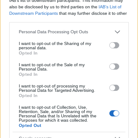
IAB’s list of downstream participants. This information may
quelle sonorità contemporanee che non si limitano
also be disclosed by us to third parties on the
IAB’s List of
a essere semplicemente musica, ma diventano veri
Downstream Participants
that may further disclose it to other
third parties.
e propri messaggeri di innovazione e
trasformazione. Ti sei mai chiesto come la musica
Please note that this website/app uses one or more Google
Personal Data Processing Opt Outs
services and may gather and store information including but
possa influenzare il nostro stato d’animo? O come
not limited to your visit or usage behaviour. You may click to
I want to opt-out of the Sharing of my
possa unire persone di generazioni diverse, da chi
personal data.
grant or deny consent to Google and its third-party tags to
Opted In
ama il rock degli anni ’70 a chi segue le ultime
use your data for below specified purposes in below Google
consent section.
tendenze pop?
I want to opt-out of the Sale of my
Personal Data.
Invitiamo tutti, giovani e meno giovani, a esplorare
Opted In
questo affascinante panorama sonoro. Ascoltare
I want to opt-out of processing my
non è solo un gesto passivo, ma un’opportunità per
Personal Data for Targeted Advertising.
Opted In
sentire e vivere la musica come un’esperienza di
connessione e scoperta. Che ne dici di dedicare
I want to opt-out of Collection, Use,
Retention, Sale, and/or Sharing of my
qualche minuto alla tua playlist preferita? Potresti
Personal Data that Is Unrelated with the
Purposes for which it was collected.
scoprire nuovi artisti che parlano direttamente al
Opted Out
tuo cuore!