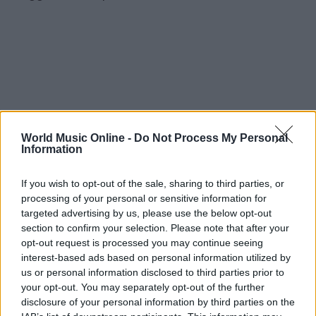
World Music Online -
Do Not Process My Personal
Information
If you wish to opt-out of the sale, sharing to third parties, or
processing of your personal or sensitive information for
targeted advertising by us, please use the below opt-out
section to confirm your selection. Please note that after your
opt-out request is processed you may continue seeing
interest-based ads based on personal information utilized by
Il palato non mente mai
e, sorprendentemente,
us or personal information disclosed to third parties prior to
anche l’orecchio ha le sue preferenze! In un mondo
your opt-out. You may separately opt-out of the further
disclosure of your personal information by third parties on the
in continuo cambiamento, lasciamoci guidare da